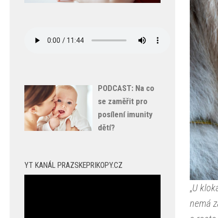
PODCAST: Na co
se zaměřit pro
posílení imunity
dětí?
YT KANÁL PRAZSKEPRIKOPY.CZ
Video
„
U klok
přehrávač
nemá za