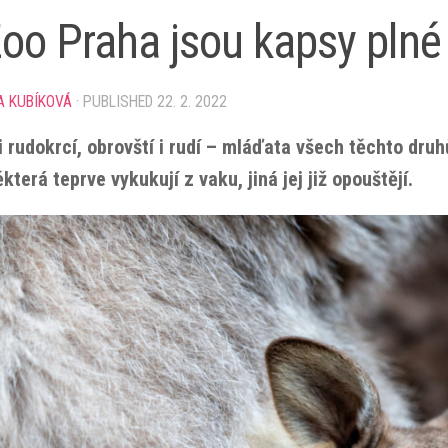
oo Praha jsou kapsy plné
A KUBÍKOVÁ
· PUBLISHED
22. 2. 2022
i rudokrcí, obrovští i rudí – mláďata všech těchto dru
která teprve vykukují z vaku, jiná jej již opouštějí.