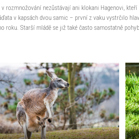
v rozmnožování nezůstávají ani klokani Hagenovi, kteří 
ďata v kapsách dvou samic – první z vaku vystrčilo hla
o roku. Starší mládě se již také často samostatně pohyb