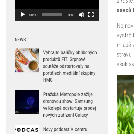
a roste
savců 
00:00
01:01
Nejnově
vystrči
NEWS
mládě 
Vyhrajte balíčky oblíbených
stravu 
produktů FIT. Srpnové
však sa
soutěže odstartovaly na
portálech mediální skupiny
HMG
Pražská Metropole zažije
dronovou show: Samsung
velkolepě odstartuje prodej
nových zařízení Galaxy
Nový podcast V centru