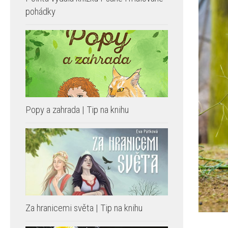
pohádky
Popy a zahrada | Tip na knihu
Za hranicemi světa | Tip na knihu