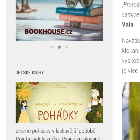
„
Protož
samice 
Vala
.
Navzdor
klokani
vyskoči
je více
DÉTSKÉ KNIHY
Známé pohádky v laskavější podobě:
Pointa vydala knížku Psané i malované