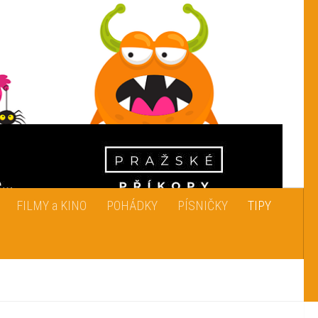
FILMY a KINO
POHÁDKY
PÍSNIČKY
TIPY