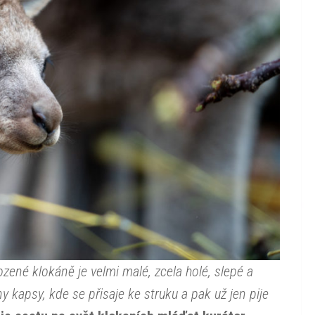
zené klokáně je velmi malé, zcela holé, slepé a
kapsy, kde se přisaje ke struku a pak už jen pije