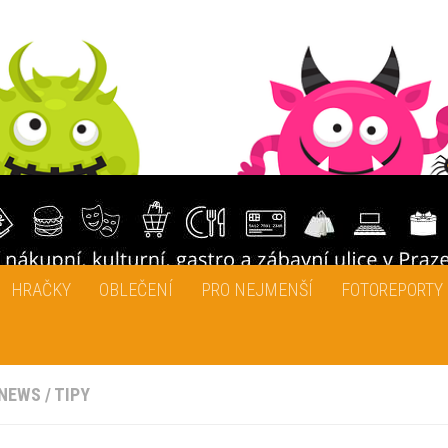
HRAČKY
OBLEČENÍ
PRO NEJMENŠÍ
FOTOREPORTY
NEWS
/
TIPY