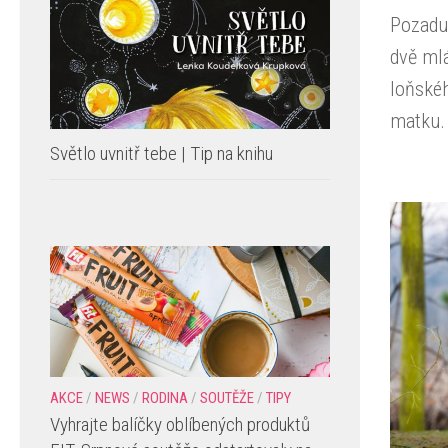
Pozadu 
dvě mlá
loňskéh
matku.
Světlo uvnitř tebe | Tip na knihu
AKCE
/
NEWS
/
RODINA
/
SOUTĚŽE
/
TIPY
Vyhrajte balíčky oblíbených produktů