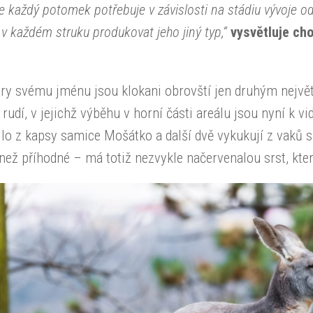
e každý potomek potřebuje v závislosti na stádiu vývoje o
v každém struku produkovat jeho jiný typ,“
vysvětluje ch
y svému jménu jsou klokani obrovští jen druhým největš
 rudí, v jejichž výběhu v horní části areálu jsou nyní k 
lo z kapsy samice Mošátko a další dvě vykukují z vaků 
 než příhodné – má totiž nezvykle načervenalou srst, kte