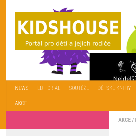
Skip to content
NEWS
EDITORIAL
SOUTĚŽE
DĚTSKÉ KNIHY
AKCE
AKCE
/