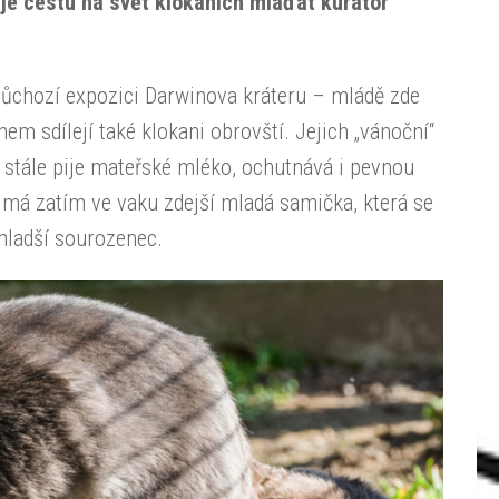
uje cestu na svět klokaních mláďat kurátor
průchozí expozici Darwinova kráteru – mládě zde
hem sdílejí také klokani obrovští. Jejich „vánoční“
stále pije mateřské mléko, ochutnává i pevnou
 má zatím ve vaku zdejší mladá samička, která se
 mladší sourozenec.