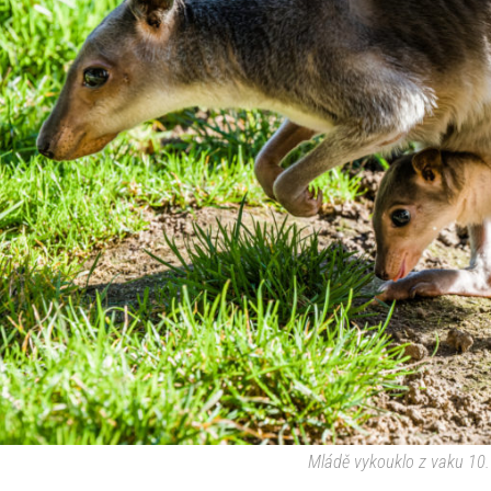
Mládě vykouklo z vaku 10.