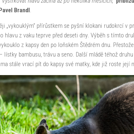
. Vystrkovat hlavu začíná až po několika měsících,“
přibliž
Pavel Brandl
.
ji „vykouklým“ přírůstkem se pyšní klokani rudokrcí v 
lo hlavu z vaku teprve před deseti dny. Výběh s tímto dru
vykouklo z kapsy den po loňském Štědrém dnu. Přestože 
– lístky bambusu, trávu a seno. Další mládě téhož druhu
ma stále vrací pít do kapsy své matky, kde již roste její