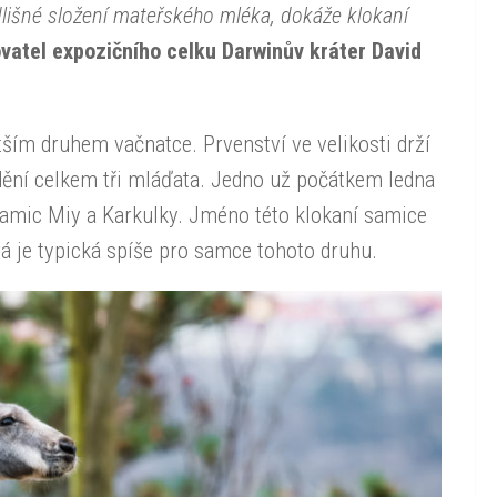
dlišné složení mateřského mléka, dokáže klokaní
ovatel expozičního celku Darwinův kráter David
ím druhem vačnatce. Prvenství ve velikosti drží
vidění celkem tři mláďata. Jedno už počátkem ledna
samic Miy a Karkulky. Jméno této klokaní samice
rá je typická spíše pro samce tohoto druhu.