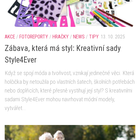
AKCE
/
FOTOREPORTY
/
HRAČKY
/
NEWS
/
TIPY
13. 10. 2025
Zábava, která má styl: Kreativní sady
Style4Ever
Když se spojí móda a tvořivost, vznikají jedinečné věci. Která
holčička by netoužila po vlastních šatech, školních potřebách
nebo doplňcích, které přesně vystihují její styl? S kreativními
sadami Style4Ever mohou navrhovat módní modely,
vytvářet...