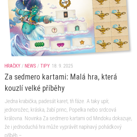
HRAČKY
/
NEWS
/
TIPY
18. 9. 2025
Za sedmero kartami: Malá hra, která
kouzlí velké příběhy
Jedna krabička, padesát karet, tři fáze. A taky upír,
jednorožec, kráska, žabí princ, Popelka nebo srdcová
královna. Novinka Za sedmero kartami od Mindoku dokazuje,
že i jednoduchá hra může vyprávět napínavý pohádkový
příběh –...