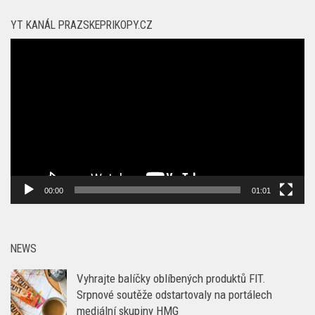
YT KANÁL PRAZSKEPRIKOPY.CZ
Video
přehrávač
00:00
01:01
NEWS
Vyhrajte balíčky oblíbených produktů FIT.
Srpnové soutěže odstartovaly na portálech
mediální skupiny HMG