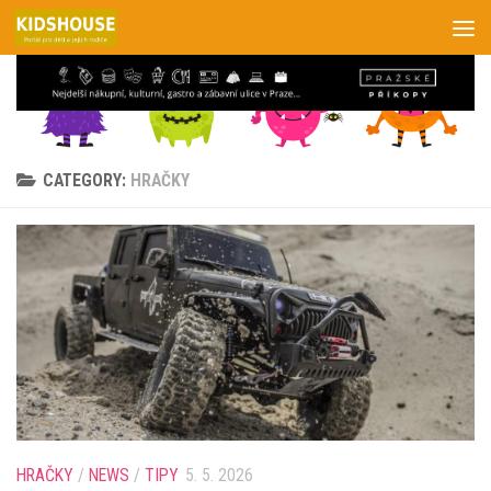
Skip to content
CATEGORY:
HRAČKY
HRAČKY
/
NEWS
/
TIPY
5. 5. 2026