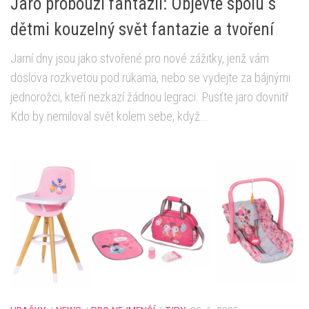
Jaro probouzí fantazii: Objevte spolu s
dětmi kouzelný svět fantazie a tvoření
Jarní dny jsou jako stvořené pro nové zážitky, jenž vám
doslova rozkvetou pod rukama, nebo se vydejte za bájnými
jednorožci, kteří nezkazí žádnou legraci. Pusťte jaro dovnitř
Kdo by nemiloval svět kolem sebe, když...