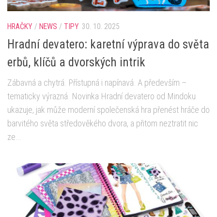
HRAČKY
/
NEWS
/
TIPY
30. 10. 2025
Hradní devatero: karetní výprava do světa
erbů, klíčů a dvorských intrik
Zábavná a chytrá. Přístupná i napínavá. A především –
tematicky výrazná. Novinka Hradní devatero od Mindoku
ukazuje, jak může moderní společenská hra přenést hráče do
barvitého světa středověkého dvora, a přitom neztratit nic
ze...