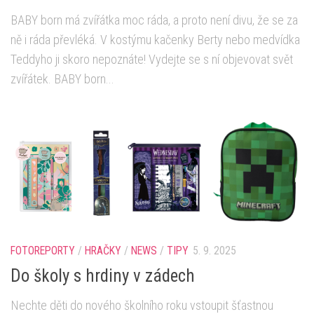
BABY born má zvířátka moc ráda, a proto není divu, že se za
ně i ráda převléká. V kostýmu kačenky Berty nebo medvídka
Teddyho ji skoro nepoznáte! Vydejte se s ní objevovat svět
zvířátek. BABY born...
FOTOREPORTY
/
HRAČKY
/
NEWS
/
TIPY
5. 9. 2025
Do školy s hrdiny v zádech
Nechte děti do nového školního roku vstoupit šťastnou