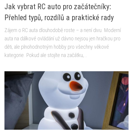
Jak vybrat RC auto pro začátečníky:
Přehled typů, rozdílů a praktické rady
Zájem o RC auta dlouhodobě roste – a není divu. Moderní
auta na dálkové ovládání už dávno nejsou jen hračkou pro
děti, ale plnohodnotným hobby pro všechny věkové
kategorie. Pokud ale stojíte na začátku,...