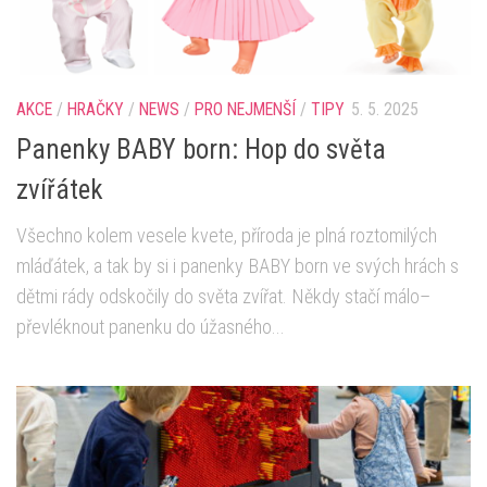
AKCE
/
HRAČKY
/
NEWS
/
PRO NEJMENŠÍ
/
TIPY
5. 5. 2025
Panenky BABY born: Hop do světa
zvířátek
Všechno kolem vesele kvete, příroda je plná roztomilých
mláďátek, a tak by si i panenky BABY born ve svých hrách s
dětmi rády odskočily do světa zvířat. Někdy stačí málo–
převléknout panenku do úžasného...