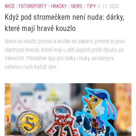
AKCE
/
FOTOREPORTY
/
HRAČKY
/
NEWS
/
TIPY
5. 11. 2025
Když pod stromečkem není nuda: dárky,
které mají hravé kouzlo
Něco se naučit, poznat a skvěle se zabavit, přesně to jsou
vlastnosti hraček, které mají u dětí úspěch ještě dlouho po
Vánocích. Přinášíme tipy pro holky i kluky, se kterými
zaženou nudu každý den...