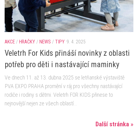
AKCE
/
HRAČKY
/
NEWS
/
TIPY
9. 4. 2025
Veletrh For Kids přináší novinky z oblasti
potřeb pro děti i nastávající maminky
Ve dnech 11. až 13. dubna 2025 se letňanské výstaviště
PVA EXPO PRAHA promění v ráj pro všechny nastávající
rodiče i rodiny s dětmi. Veletrh FOR KIDS přinese to
nejnovější nejen ze všech oblastí...
Další stránka »