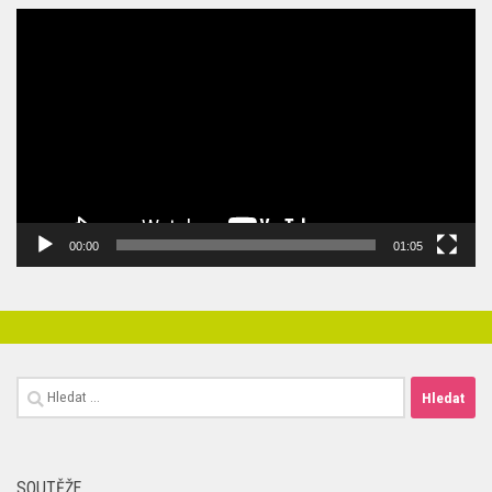
Video
přehrávač
00:00
01:05
Vyhledávání
SOUTĚŽE