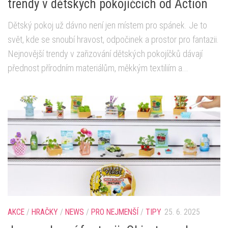
trendy v dětských pokojíčcích od Action
Dětský pokoj už dávno není jen místem pro spánek. Je to
svět, kde se snoubí hravost, odpočinek a prostor pro fantazii.
Nejnovější trendy v zařizování dětských pokojíčků dávají
přednost přírodním materiálům, měkkým textiliím a...
AKCE
/
HRAČKY
/
NEWS
/
PRO NEJMENŠÍ
/
TIPY
25. 6. 2025