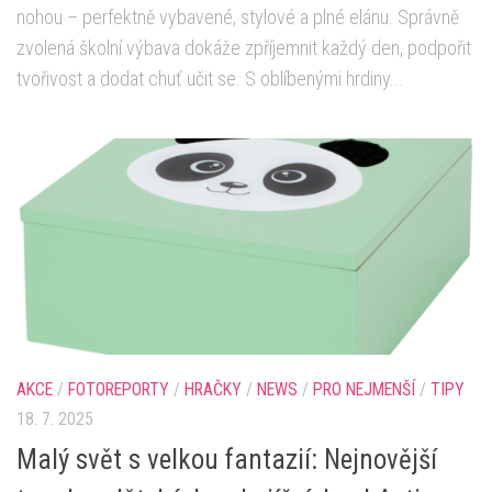
nohou – perfektně vybavené, stylové a plné elánu. Správně
zvolená školní výbava dokáže zpříjemnit každý den, podpořit
tvořivost a dodat chuť učit se. S oblíbenými hrdiny...
AKCE
/
FOTOREPORTY
/
HRAČKY
/
NEWS
/
PRO NEJMENŠÍ
/
TIPY
18. 7. 2025
Malý svět s velkou fantazií: Nejnovější