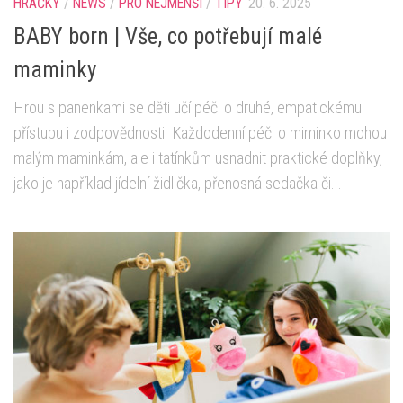
HRAČKY
/
NEWS
/
PRO NEJMENŠÍ
/
TIPY
20. 6. 2025
BABY born | Vše, co potřebují malé
maminky
Hrou s panenkami se děti učí péči o druhé, empatickému
přístupu i zodpovědnosti. Každodenní péči o miminko mohou
malým maminkám, ale i tatínkům usnadnit praktické doplňky,
jako je například jídelní židlička, přenosná sedačka či...