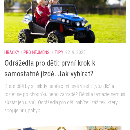
HRAČKY
/
PRO NEJMENŠÍ
/
TIPY
22. 9. 2025
Odrážedla pro děti: první krok k
samostatné jízdě. Jak vybírat?
Které dítě by si někdy nepřálo mít své vlastní „vozidlo“ a
rozjet se po chodníku nebo zahradě? Dětská fantazie nemusí
zůstat jen u snů. Odrážedla pro děti nabízejí zážitek, který
spojuje hru, pohyb i...