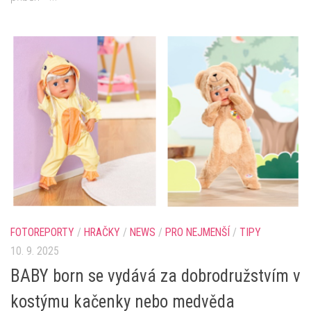
FOTOREPORTY
/
HRAČKY
/
NEWS
/
PRO NEJMENŠÍ
/
TIPY
10. 9. 2025
BABY born se vydává za dobrodružstvím v
kostýmu kačenky nebo medvěda