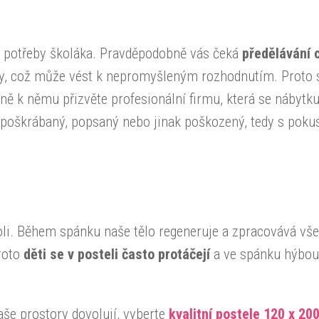
ež potřeby školáka. Pravděpodobně vás čeká
předělávání 
y, což může vést k nepromyšleným rozhodnutím. Proto 
ně k němu přizvěte profesionální firmu, která se nábytku
 poškrábaný, popsaný nebo jinak poškozený, tedy s poku
roli. Během spánku naše tělo regeneruje a zpracovává vš
roto
děti se v posteli často protáčejí
a ve spánku hýbou
aše prostory dovolují, vyberte
kvalitní postele 120 x 20