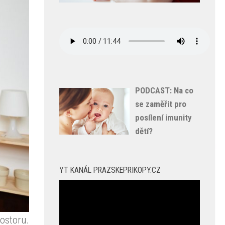
PODCAST: Na co
se zaměřit pro
posílení imunity
dětí?
YT KANÁL PRAZSKEPRIKOPY.CZ
Video
přehrávač
rostoru.