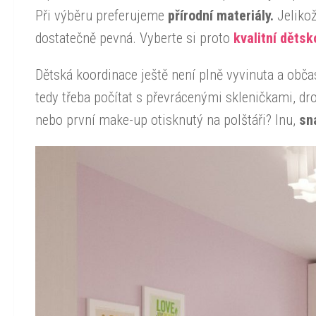
Při výběru preferujeme
přírodní materiály.
Jelikož
dostatečně pevná. Vyberte si proto
kvalitní děts
Dětská koordinace ještě není plně vyvinuta a občas
tedy třeba počítat s převrácenými skleničkami, d
nebo první make-up otisknutý na polštáři? Inu,
sn