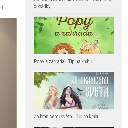
pohádky
tí.
Popy a zahrada | Tip na knihu
Za hranicemi světa | Tip na knihu