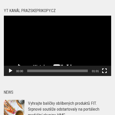
YT KANÁL PRAZSKEPRIKOPY.CZ
Video
přehrávač
00:00
01:01
NEWS
Vyhrajte balíčky oblíbených produktů FIT.
Srpnové soutěže odstartovaly na portálech