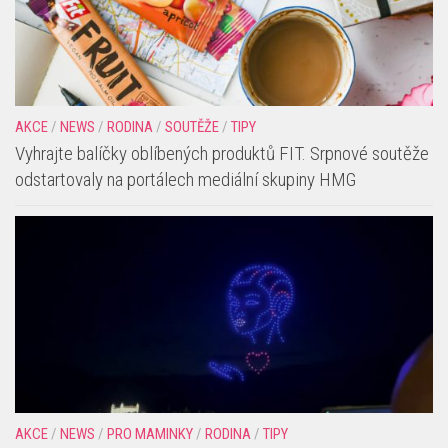
AKCE
/
NEWS
/
RODINA
/
SOUTĚŽE
/
TIPY
Vyhrajte balíčky oblíbených produktů FIT. Srpnové soutěže
odstartovaly na portálech mediální skupiny HMG
AKCE
/
NEWS
/
PRO MAMINKY
/
RODINA
/
TIPY