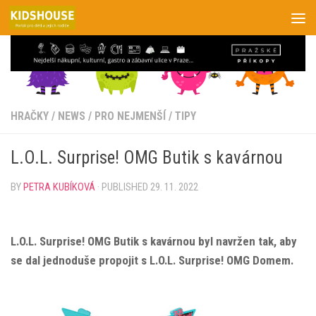
Skip to content
HRAČKY
/
NEWS
/
PRO NEJMENŠÍ
/
TIPY
L.O.L. Surprise! OMG Butik s kavárnou
BY
PETRA KUBÍKOVÁ
· PUBLISHED
29. 11. 2022
L.O.L. Surprise! OMG Butik s kavárnou byl navržen tak, aby
se dal jednoduše propojit s L.O.L. Surprise! OMG Domem.