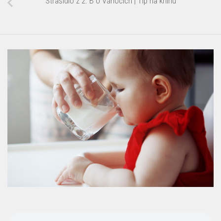
Strašidlo z 2. B o Vánocích | Tip na knihu