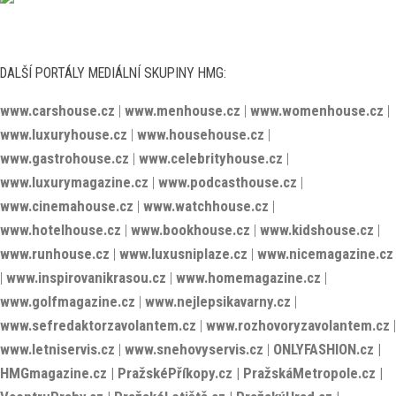
DALŠÍ PORTÁLY MEDIÁLNÍ SKUPINY HMG:
www.carshouse.cz
|
www.menhouse.cz
|
www.womenhouse.cz
|
www.luxuryhouse.cz
|
www.househouse.cz
|
www.gastrohouse.cz
|
www.celebrityhouse.cz
|
www.luxurymagazine.cz
|
www.podcasthouse.cz
|
www.cinemahouse.cz
|
www.watchhouse.cz
|
www.hotelhouse.cz
|
www.bookhouse.cz
|
www.kidshouse.cz
|
www.runhouse.cz
|
www.luxusniplaze.cz
|
www.nicemagazine.cz
|
www.inspirovanikrasou.cz
|
www.homemagazine.cz
|
www.golfmagazine.cz
|
www.nejlepsikavarny.cz
|
www.sefredaktorzavolantem.cz
|
www.rozhovoryzavolantem.cz
|
www.letniservis.cz
|
www.snehovyservis.cz
|
ONLYFASHION.cz
|
HMGmagazine.cz
|
PražskéPříkopy.cz
|
PražskáMetropole.cz
|