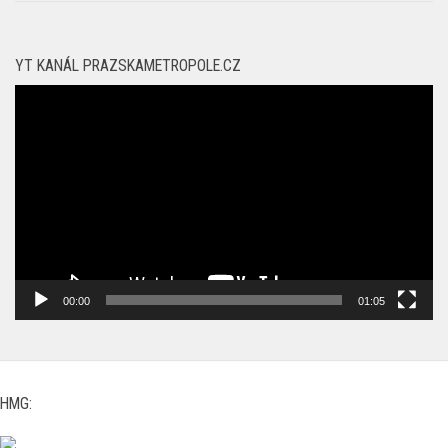
YT KANÁL PRAZSKAMETROPOLE.CZ
Video
přehrávač
00:00
01:05
HMG: