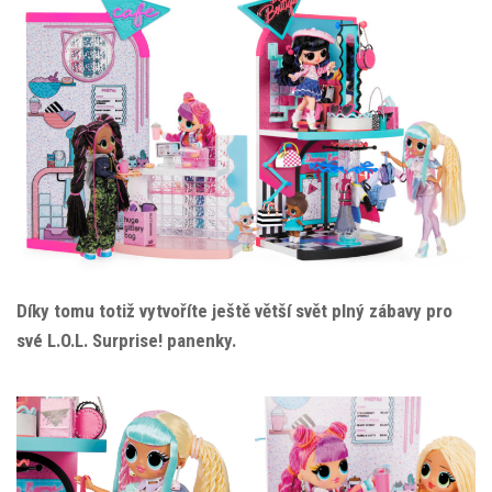
Díky tomu totiž vytvoříte ještě větší svět plný zábavy pro
své L.O.L. Surprise! panenky.