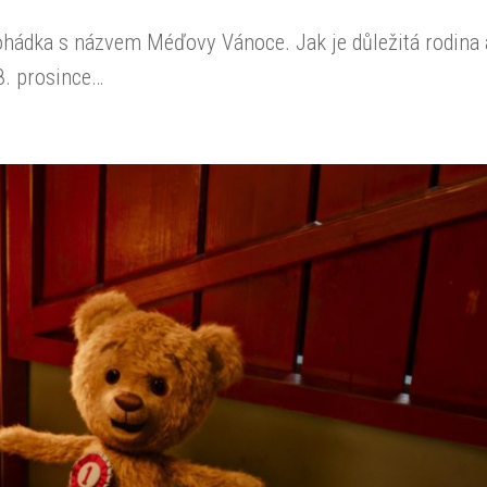
hádka s názvem Méďovy Vánoce. Jak je důležitá rodina 
8. prosince…