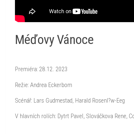
Méďovy Vánoce
Premiéra: 28.12. 2023
Režie: Andrea Eckerbom
Scénář: Lars Gudmestad, Harald Rosenl?w-Eeg
V hlavních rolích: Dytrt Pavel, Slováčkova Rene, 