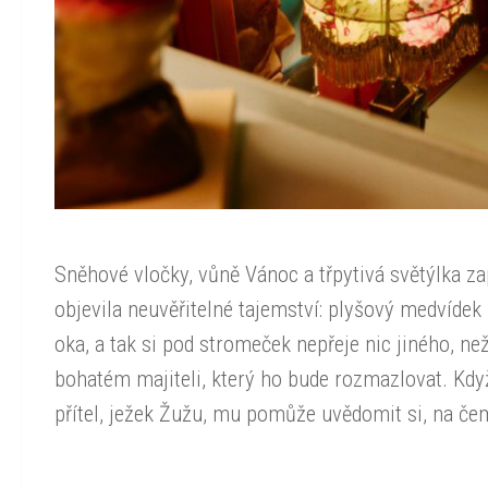
Sněhové vločky, vůně Vánoc a třpytivá světýlka z
objevila neuvěřitelné tajemství: plyšový medvídek
oka, a tak si pod stromeček nepřeje nic jiného, než
bohatém majiteli, který ho bude rozmazlovat. Kdy
přítel, ježek Žužu, mu pomůže uvědomit si, na čem