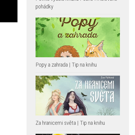
pohádky
Popy a zahrada | Tip na knihu
Za hranicemi světa | Tip na knihu