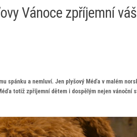
vy Vánoce zpříjemní váš
mu spánku a nemluví. Jen plyšový Méďa v malém nor
Méďa totiž zpříjemní dětem i dospělým nejen vánoční s