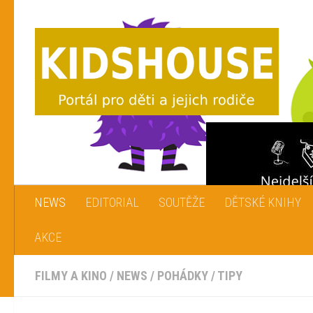
Skip to content
NEWS
EDITORIAL
SOUTĚŽE
DĚTSKÉ KNIHY
AKCE
FILMY A KINO
/
NEWS
/
POHÁDKY
/
TIPY