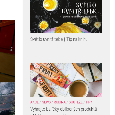
Světlo uvnitř tebe | Tip na knihu
AKCE
/
NEWS
/
RODINA
/
SOUTĚŽE
/
TIPY
Vyhrajte balíčky oblíbených produktů