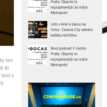
Prahy: Objevte to
nejzajímavější ze srdce
Metropole!
Léto v kině a šance na
Volvo. Cinema City odmění
každou návštěvu
Nový podcast V centru
Prahy: Objevte to
nejzajímavější ze srdce
aby tam
Metropole!
dl do
 totiž o
ší