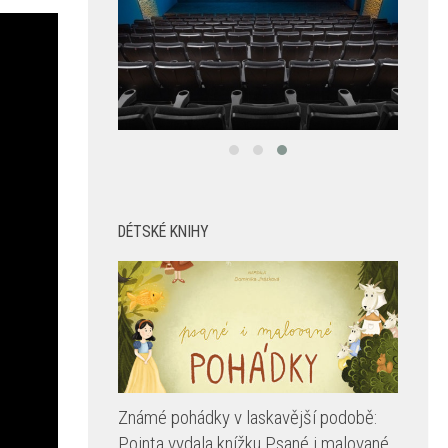
DÉTSKÉ KNIHY
Známé pohádky v laskavější podobě:
Pointa vydala knížku Psané i malované