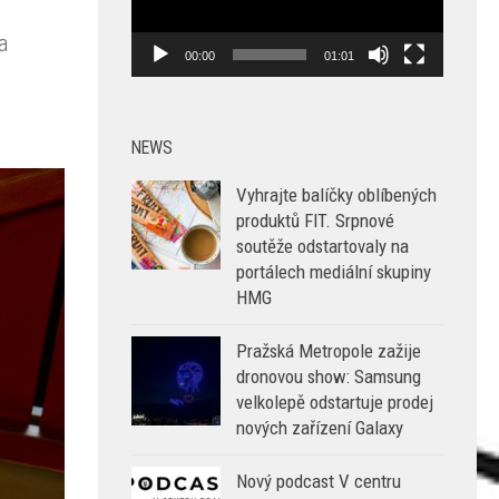
a
00:00
01:01
NEWS
Vyhrajte balíčky oblíbených
produktů FIT. Srpnové
soutěže odstartovaly na
portálech mediální skupiny
HMG
Pražská Metropole zažije
dronovou show: Samsung
velkolepě odstartuje prodej
nových zařízení Galaxy
Nový podcast V centru