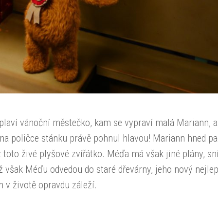
aplaví vánoční městečko, kam se vypraví malá Mariann, 
 na poličce stánku právě pohnul hlavou! Mariann hned pa
 toto živé plyšové zvířátko. Méďa má však jiné plány, sní
ž však Méďu odvedou do staré dřevárny, jeho nový nejlep
 v životě opravdu záleží.