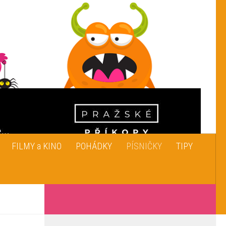
FILMY a KINO
POHÁDKY
PÍSNIČKY
TIPY