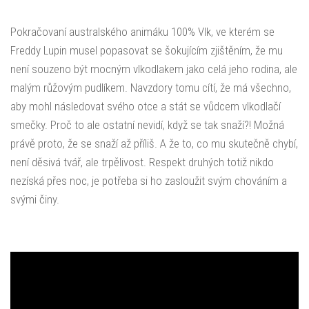
Pokračovaní australského animáku 100% Vlk, ve kterém se
Freddy Lupin musel popasovat se šokujícím zjištěním, že mu
není souzeno být mocným vlkodlakem jako celá jeho rodina, ale
malým růžovým pudlíkem. Navzdory tomu cítí, že má všechno,
aby mohl následovat svého otce a stát se vůdcem vlkodlačí
smečky. Proč to ale ostatní nevidí, když se tak snaží?! Možná
právě proto, že se snaží až příliš. A že to, co mu skutečně chybí,
není děsivá tvář, ale trpělivost. Respekt druhých totiž nikdo
nezíská přes noc, je potřeba si ho zasloužit svým chováním a
svými činy.