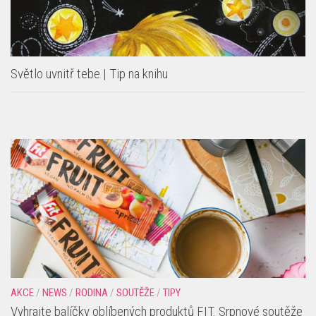
Světlo uvnitř tebe | Tip na knihu
AKCE
/
NEWS
/
RODINA
/
SOUTĚŽE
/
TIPY
Vyhrajte balíčky oblíbených produktů FIT. Srpnové soutěže