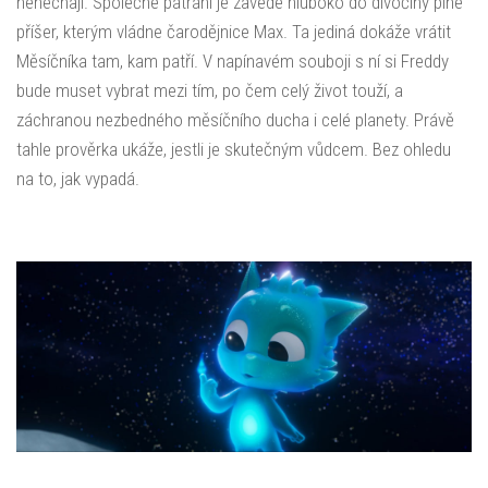
nenechají. Společné pátrání je zavede hluboko do divočiny plné
příšer, kterým vládne čarodějnice Max. Ta jediná dokáže vrátit
Měsíčníka tam, kam patří. V napínavém souboji s ní si Freddy
bude muset vybrat mezi tím, po čem celý život touží, a
záchranou nezbedného měsíčního ducha i celé planety. Právě
tahle prověrka ukáže, jestli je skutečným vůdcem. Bez ohledu
na to, jak vypadá.