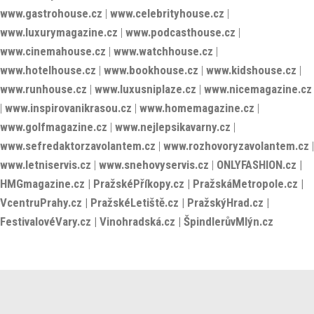
www.gastrohouse.cz
|
www.celebrityhouse.cz
|
www.luxurymagazine.cz
|
www.podcasthouse.cz
|
www.cinemahouse.cz
|
www.watchhouse.cz
|
www.hotelhouse.cz
|
www.bookhouse.cz
|
www.kidshouse.cz
|
www.runhouse.cz
|
www.luxusniplaze.cz
|
www.nicemagazine.cz
|
www.inspirovanikrasou.cz
|
www.homemagazine.cz
|
www.golfmagazine.cz
|
www.nejlepsikavarny.cz
|
www.sefredaktorzavolantem.cz
|
www.rozhovoryzavolantem.cz
|
www.letniservis.cz
|
www.snehovyservis.cz
|
ONLYFASHION.cz
|
HMGmagazine.cz
|
PražskéPříkopy.cz
|
PražskáMetropole.cz
|
VcentruPrahy.cz
|
PražskéLetiště.cz
|
PražskýHrad.cz
|
FestivalovéVary.cz
|
Vinohradská.cz
|
ŠpindlerůvMlýn.cz
KIDSHOUSE.cz © 2026. - HOUSE Media Group s.r.o.
Stránky běží na
- Designed by
HMG creative