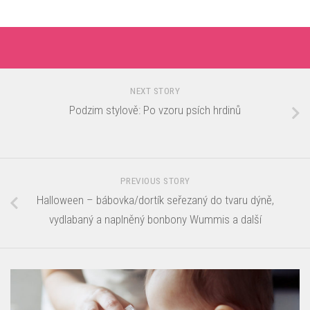
NEXT STORY
Podzim stylově: Po vzoru psích hrdinů
PREVIOUS STORY
Halloween – bábovka/dortík seřezaný do tvaru dýně,
vydlabaný a naplněný bonbony Wummis a další