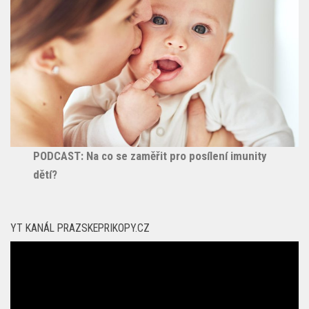
PODCAST: Na co se zaměřit pro posílení imunity
dětí?
YT KANÁL PRAZSKEPRIKOPY.CZ
Video
přehrávač