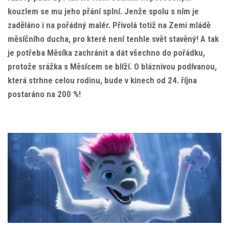
kouzlem se mu jeho přání splní. Jenže spolu s ním je
zaděláno i na pořádný malér. Přivolá totiž na Zemi mládě
měsíčního ducha, pro které není tenhle svět stavěný! A tak
je potřeba Měsíka zachránit a dát všechno do pořádku,
protože srážka s Měsícem se blíží. O bláznivou podívanou,
která strhne celou rodinu, bude v kinech od 24. října
postaráno na 200 %!