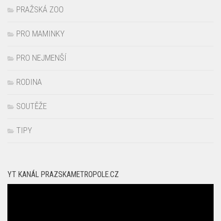
PRAŽSKÁ ZOO
PRO MAMINKY
PRO NEJMENŠÍ
RODINA
SOUTĚŽE
TIPY
YT KANÁL PRAZSKAMETROPOLE.CZ
Video
přehrávač