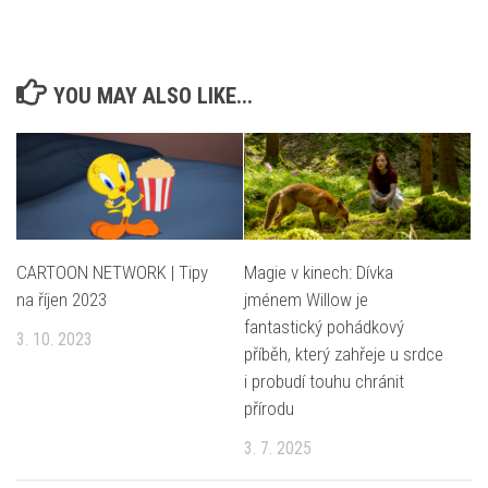
YOU MAY ALSO LIKE...
CARTOON NETWORK | Tipy
Magie v kinech: Dívka
na říjen 2023
jménem Willow je
fantastický pohádkový
3. 10. 2023
příběh, který zahřeje u srdce
i probudí touhu chránit
přírodu
3. 7. 2025