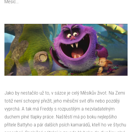
Měsíc…
Jako by nestačilo už to, v sázce je celý Měsíkův život. Na Zemi
totiž není schopný přežít, jeho měsíční svit dřív nebo později
vyprchá. A tak má Freddy s rozpustilým a nezvladatelným
duchem plné tlapky práce. Naštěstí má po boku nejlepšího
přítele Battyho a pár dalších psích kamarádů, kteří ho ve štychu