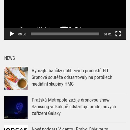
00:00
01:01
NEWS
Vyhrajte balíčky oblíbených produktů FIT.
Srpnové soutěže odstartovaly na portálech
mediální skupiny HMG
Pražská Metropole zažije dronovou show:
Samsung velkolepě odstartuje prodej nových
zařízení Galaxy
Nový podcast V centru Prahy: Objevte to