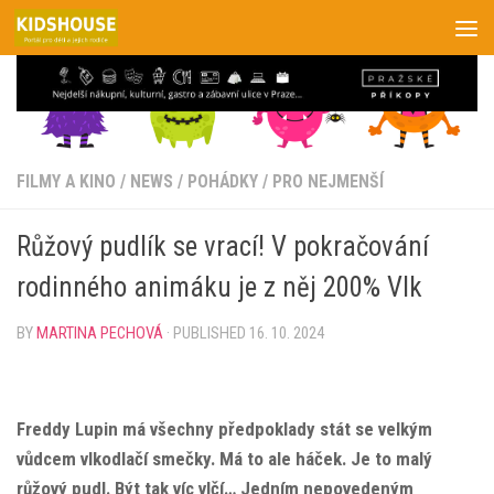
Skip to content
FILMY A KINO
/
NEWS
/
POHÁDKY
/
PRO NEJMENŠÍ
Růžový pudlík se vrací! V pokračování
rodinného animáku je z něj 200% Vlk
BY
MARTINA PECHOVÁ
· PUBLISHED
16. 10. 2024
Freddy Lupin má všechny předpoklady stát se velkým
vůdcem vlkodlačí smečky. Má to ale háček. Je to malý
růžový pudl. Být tak víc vlčí… Jedním nepovedeným