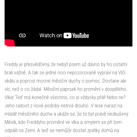
Freddy je přesvědčený, že nebýt psem už dávno by ho ostatní
brali vážně. A tak se jedné noci nepozorovaně vypraví na Vlčí
skálu a poprosí mocné měsíční duchy o pomoc. Dostane ale
víc, než o co žádal. Měsíční paprsek ho promění v dospělého…
Vlka! Teď má konečně všechno, co si vždycky přál! Nebo ne?
Jeho radost z nové podoby netrvá dlouho. V lese narazí na
mládě měsíčního ducha a ukáže se, že to byl právě nezkušený
Měsík, kdo Freddyho proměnil ve vlka a omylem se při tom
odpálil na Zemi. A teď se nemůže dostat zpátky domů na