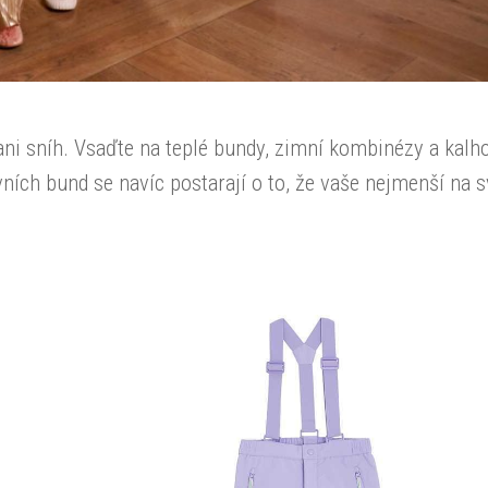
ni sníh. Vsaďte na teplé bundy, zimní kombinézy a kalh
vních bund se navíc postarají o to, že vaše nejmenší na 