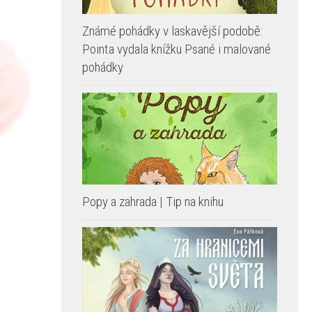
Známé pohádky v laskavější podobě:
Pointa vydala knížku Psané i malované
pohádky
Popy a zahrada | Tip na knihu