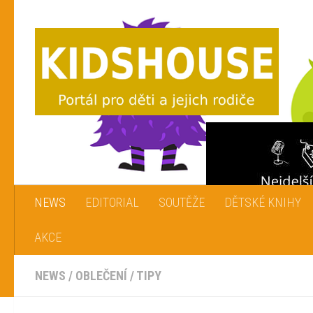
Skip to content
NEWS
EDITORIAL
SOUTĚŽE
DĚTSKÉ KNIHY
AKCE
NEWS
/
OBLEČENÍ
/
TIPY