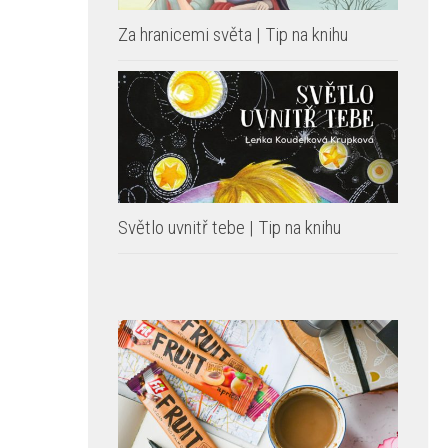
Za hranicemi světa | Tip na knihu
Světlo uvnitř tebe | Tip na knihu