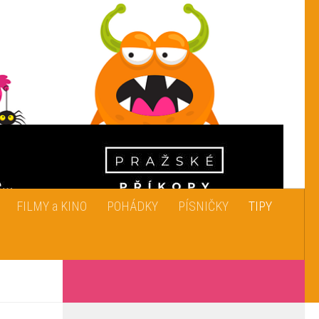
FILMY a KINO
POHÁDKY
PÍSNIČKY
TIPY