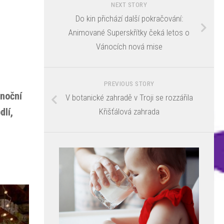
NEXT STORY
Do kin přichází další pokračování:
Animované Superskřítky čeká letos o
Vánocích nová mise
PREVIOUS STORY
ánoční
V botanické zahradě v Troji se rozzářila
dlí,
Křišťálová zahrada