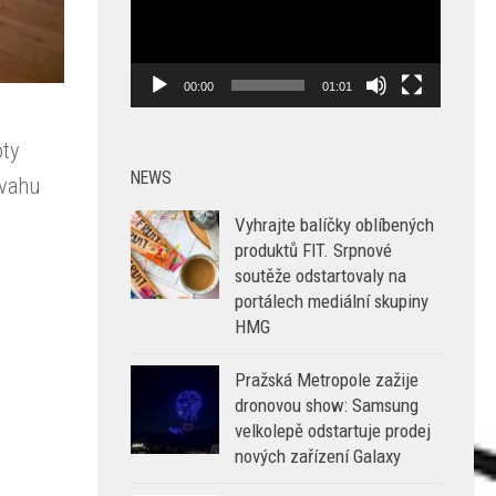
00:00
01:01
oty
NEWS
svahu
Vyhrajte balíčky oblíbených
produktů FIT. Srpnové
soutěže odstartovaly na
portálech mediální skupiny
HMG
Pražská Metropole zažije
dronovou show: Samsung
velkolepě odstartuje prodej
nových zařízení Galaxy