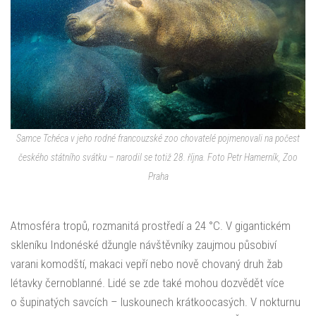
Samce Tchéca v jeho rodné francouzské zoo chovatelé pojmenovali na počest
českého státního svátku – narodil se totiž 28. října. Foto Petr Hamerník, Zoo
Praha
Atmosféra tropů, rozmanitá prostředí a 24 °C. V gigantickém
skleníku Indonéské džungle návštěvníky zaujmou působiví
varani komodští, makaci vepří nebo nově chovaný druh žab
létavky černoblanné. Lidé se zde také mohou dozvědět více
o šupinatých savcích – luskounech krátkoocasých. V nokturnu