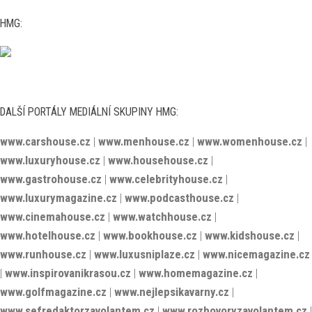
HMG:
DALŠÍ PORTÁLY MEDIÁLNÍ SKUPINY HMG:
www.carshouse.cz
|
www.menhouse.cz
|
www.womenhouse.cz
|
www.luxuryhouse.cz
|
www.househouse.cz
|
www.gastrohouse.cz
|
www.celebrityhouse.cz
|
www.luxurymagazine.cz
|
www.podcasthouse.cz
|
www.cinemahouse.cz
|
www.watchhouse.cz
|
www.hotelhouse.cz
|
www.bookhouse.cz
|
www.kidshouse.cz
|
www.runhouse.cz
|
www.luxusniplaze.cz
|
www.nicemagazine.cz
|
www.inspirovanikrasou.cz
|
www.homemagazine.cz
|
www.golfmagazine.cz
|
www.nejlepsikavarny.cz
|
www.sefredaktorzavolantem.cz
|
www.rozhovoryzavolantem.cz
|