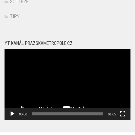
SOUTĚŽE
TIPY
YT KANÁL PRAZSKAMETROPOLE.CZ
Video
přehrávač
00:00
01:05