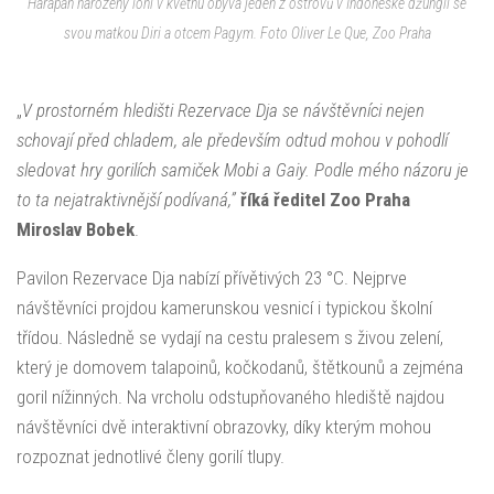
Harapan narozený loni v květnu obývá jeden z ostrovů v Indonéské džungli se
svou matkou Diri a otcem Pagym. Foto Oliver Le Que, Zoo Praha
„
V prostorném hledišti Rezervace Dja se návštěvníci nejen
schovají před chladem, ale především odtud mohou v pohodlí
sledovat hry gorilích samiček Mobi a Gaiy. Podle mého názoru je
to ta nejatraktivnější podívaná,”
říká ředitel Zoo Praha
Miroslav Bobek
.
Pavilon Rezervace Dja nabízí přívětivých 23 °C. Nejprve
návštěvníci projdou kamerunskou vesnicí i typickou školní
třídou. Následně se vydají na cestu pralesem s živou zelení,
který je domovem talapoinů, kočkodanů, štětkounů a zejména
goril nížinných. Na vrcholu odstupňovaného hlediště najdou
návštěvníci dvě interaktivní obrazovky, díky kterým mohou
rozpoznat jednotlivé členy gorilí tlupy.