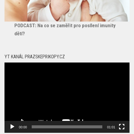
PODCAST: Na co se zaměřit pro posílení imunity
dětí?
YT KANÁL PRAZSKEPRIKOPY.CZ
Video
přehrávač
00:00
01:01