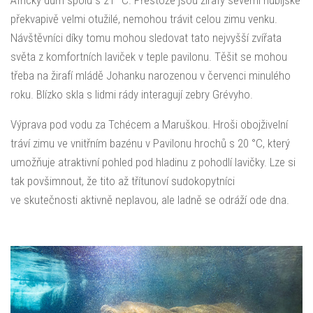
překvapivě velmi otužilé, nemohou trávit celou zimu venku.
Návštěvníci díky tomu mohou sledovat tato nejvyšší zvířata
světa z komfortních laviček v teple pavilonu. Těšit se mohou
třeba na žirafí mládě Johanku narozenou v červenci minulého
roku. Blízko skla s lidmi rády interagují zebry Grévyho.
Výprava pod vodu za Tchécem a Maruškou. Hroši obojživelní
tráví zimu ve vnitřním bazénu v Pavilonu hrochů s 20 °C, který
umožňuje atraktivní pohled pod hladinu z pohodlí lavičky. Lze si
tak povšimnout, že tito až třítunoví sudokopytníci
ve skutečnosti aktivně neplavou, ale ladně se odráží ode dna.