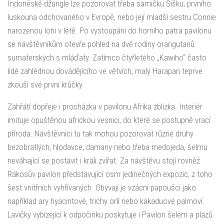
Indonéské džungle lze pozorovat třeba samičku Šišku, prvního
luskouna odchovaného v Evropě, nebo její mladší sestru Connie
narozenou loni v létě. Po vystoupání do horního patra pavilonu
se návštěvníkům otevře pohled na dvě rodiny orangutanů
sumaterských s mláďaty. Zatímco čtyřletého „Kawiho“ často
lidé zahlédnou dovádějícího ve větvích, malý Harapan teprve
zkouší své první krůčky.
Zahřátí dopřeje i procházka v pavilonu Afrika zblízka. Interiér
imituje opuštěnou africkou vesnici, do které se postupně vrací
příroda. Návštěvníci tu tak mohou pozorovat různé druhy
bezobratlých, hlodavce, damany nebo třeba medojeda, šelmu
neváhající se postavit i králi zvířat. Za návštěvu stojí rovněž
Rákosův pavilon představující osm jedinečných expozic, z toho
šest vnitřních vyhřívaných. Obývají je vzácní papoušci jako
například ary hyacintové, trichy orlí nebo kakaduové palmoví.
Lavičky vybízející k odpočinku poskytuje i Pavilon šelem a plazů.