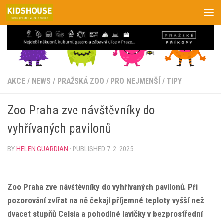
Skip to content
AKCE
/
NEWS
/
PRAŽSKÁ ZOO
/
PRO NEJMENŠÍ
/
TIPY
Zoo Praha zve návštěvníky do
vyhřívaných pavilonů
BY
HELEN GUARDIAN
· PUBLISHED
7. 2. 2025
Zoo Praha zve návštěvníky do vyhřívaných pavilonů. Při
pozorování zvířat na ně čekají příjemné teploty vyšší než
dvacet stupňů Celsia a pohodlné lavičky v bezprostřední