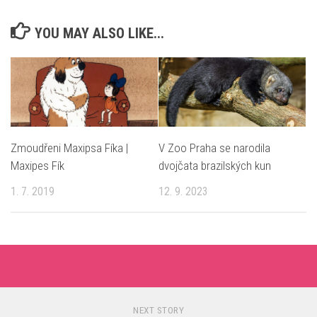
YOU MAY ALSO LIKE...
Zmoudřeni Maxipsa Fíka |
V Zoo Praha se narodila
Maxipes Fík
dvojčata brazilských kun
1. 7. 2019
12. 9. 2023
NEXT STORY