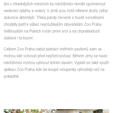
Ani v chladnějších měsících by návštěvníci neměli opomenout
venkovní výběhy a voliéry. V zimě jsou totiž některé druhy zvířat
dokonce aktivnější. Třeba pandy červené s hustě osrstěnými
chodidly patří k vůbec nejotužilejším obyvatelům Zoo Praha.
Velbloudům na Pláních roste zimní srst a na chundelatosti
získává i ta bizoní.
Celkem Zoo Praha nabízí patnáct vnitřních pavilonů, kam se
mohou lidé schovat před nepřízní počasí. Během zimy se navíc
návštěvníci mohou vyhnout letním davům. Vyplatí se také využít
aplikaci Zoo Praha, kde lze koupit vstupenky výhodněji než na
pokladně.