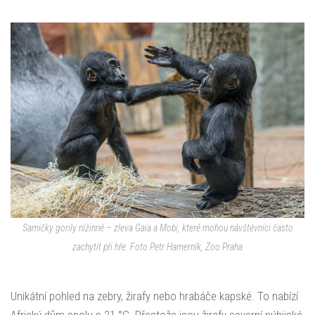
Samičky gorily nížinné – zleva Gaia a Mobi, které mohou návštěvníci často
zachytit při hře. Foto Petr Hamerník, Zoo Praha
Unikátní pohled na zebry, žirafy nebo hrabáče kapské. To nabízí
Africký dům spolu s 21 °C. Přestože jsou žirafy severní núbijské