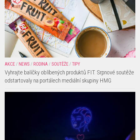
AKCE
/
NEWS
/
RODINA
/
SOUTĚŽE
/
TIPY
Vyhrajte balíčky oblíbených produktů FIT. Srpnové soutěže
odstartovaly na portálech mediální skupiny HMG