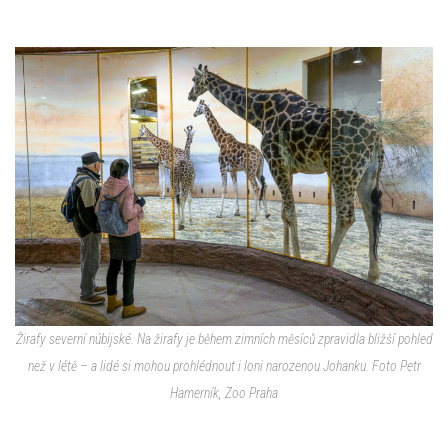
Žirafy severní núbijské. Na žirafy je během zimních měsíců zpravidla bližší pohled
než v létě – a lidé si mohou prohlédnout i loni narozenou Johanku. Foto Petr
Hamerník, Zoo Praha