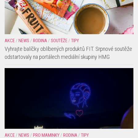
AKCE
/
NEWS
/
RODINA
/
SOUTĚŽE
/
TIPY
Vyhrajte balíčky oblíbených produktů FIT. Srpnové soutěže
odstartovaly na portálech mediální skupiny HMG
AKCE
/
NEWS
/
PRO MAMINKY
/
RODINA
/
TIPY