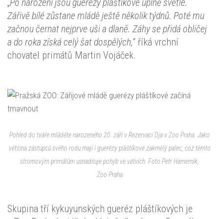
„
Po narození jsou guerézy pláštíkové úplně světlé.
Zářivě bílé zůstane mládě ještě několik týdnů. Poté mu
začnou černat nejprve uši a dlaně. Záhy se přidá obličej
a do roka získá celý šat dospělých,
“ říká vrchní
chovatel primátů Martin Vojáček.
Pohled do tváře mláděte narozeného 20. září v Rezervaci Dja v Zoo Praha. Jako
většina zástupců svého rodu mají i guerézy pláštíkové zakrnělý palec, což těmto
stromovým primátům usnadňuje pohyb ve větvích. Foto Petr Hamerník,
Zoo Praha
Skupina tří kykuyunských gueréz pláštíkových je