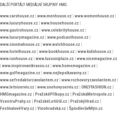
DALŠÍ PORTÁLY MEDIÁLNÍ SKUPINY HMG:
www.carshouse.cz
|
www.menhouse.cz
|
www.womenhouse.cz
|
www.luxuryhouse.cz
|
www.househouse.cz
|
www.gastrohouse.cz
|
www.celebrityhouse.cz
|
www.luxurymagazine.cz
|
www.podcasthouse.cz
|
www.cinemahouse.cz
|
www.watchhouse.cz
|
www.hotelhouse.cz
|
www.bookhouse.cz
|
www.kidshouse.cz
|
www.runhouse.cz
|
www.luxusniplaze.cz
|
www.nicemagazine.cz
|
www.inspirovanikrasou.cz
|
www.homemagazine.cz
|
www.golfmagazine.cz
|
www.nejlepsikavarny.cz
|
www.sefredaktorzavolantem.cz
|
www.rozhovoryzavolantem.cz
|
www.letniservis.cz
|
www.snehovyservis.cz
|
ONLYFASHION.cz
|
HMGmagazine.cz
|
PražskéPříkopy.cz
|
PražskáMetropole.cz
|
VcentruPrahy.cz
|
PražskéLetiště.cz
|
PražskýHrad.cz
|
FestivalovéVary.cz
|
Vinohradská.cz
|
ŠpindlerůvMlýn.cz