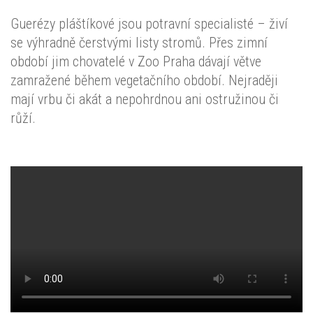
Guerézy pláštíkové jsou potravní specialisté – živí
se výhradně čerstvými listy stromů. Přes zimní
období jim chovatelé v Zoo Praha dávají větve
zamražené během vegetačního období. Nejraději
mají vrbu či akát a nepohrdnou ani ostružinou či
růží.