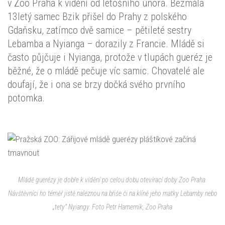
v Zoo Praha k vidění od letošního února. Bezmála
13letý samec Bzik přišel do Prahy z polského
Gdaňsku, zatímco dvě samice – pětileté sestry
Lebamba a Nyianga – dorazily z Francie. Mládě si
často půjčuje i Nyianga, protože v tlupách gueréz je
běžné, že o mládě pečuje víc samic. Chovatelé ale
doufají, že i ona se brzy dočká svého prvního
potomka.
Mládě guerézy je dobře k vidění po celou dobu otevírací doby Zoo Praha.
Návštěvníci ho téměř jistě naleznou na břiše či na klíně jeho matky Lebamby nebo
„tety“ Nyiangy. Foto Petr Hamerník, Zoo Praha