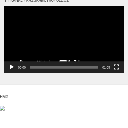
YT KANÁL PRAZSKAMETROPOLE.CZ
Video
přehrávač
00:00
01:05
HMG: