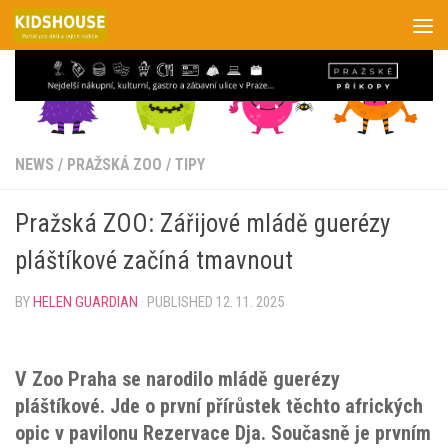
Skip to content
NEWS
/
PRAŽSKÁ ZOO
/
TIPY
Pražská ZOO: Zářijové mládě guerézy
pláštíkové začíná tmavnout
BY
HELEN GUARDIAN
· PUBLISHED
12. 11. 2025
V Zoo Praha se narodilo mládě guerézy
pláštíkové. Jde o první přírůstek těchto afrických
opic v pavilonu Rezervace Dja. Současně je prvním