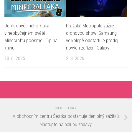
Deník obyčejného kluka
Pražská Metropole zažije
v neobyčejném světě
dronovou show: Samsung
Minecraftu poosmé | Tip na
velkolepě odstartuje prodej
knihu
nových zařízení Galaxy
10. 6. 2025
2. 8. 2026
NEXT STORY
V obchodním centru Šestka odstartuje den plný zážitků:
Nastupte na palubu zábavy!