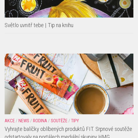
Světlo uvnitř tebe | Tip na knihu
AKCE
/
NEWS
/
RODINA
/
SOUTĚŽE
/
TIPY