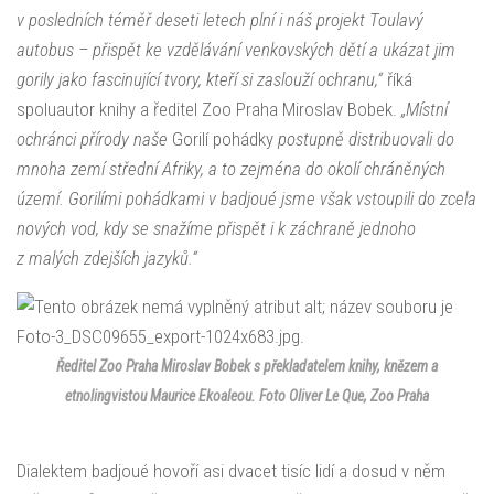
v posledních téměř deseti letech plní i náš projekt Toulavý
autobus – přispět ke vzdělávání venkovských dětí a ukázat jim
gorily jako fascinující tvory, kteří si zaslouží ochranu,“
říká
spoluautor knihy a ředitel Zoo Praha Miroslav Bobek.
„Místní
ochránci přírody naše
Gorilí pohádky
postupně distribuovali do
mnoha zemí střední Afriky, a to zejména do okolí chráněných
území. Gorilími pohádkami v badjoué jsme však vstoupili do zcela
nových vod, kdy se snažíme přispět i k záchraně jednoho
z malých zdejších jazyků.“
Ředitel Zoo Praha Miroslav Bobek s překladatelem knihy, knězem a
etnolingvistou Maurice Ekoaleou. Foto Oliver Le Que, Zoo Praha
Dialektem badjoué hovoří asi dvacet tisíc lidí a dosud v něm