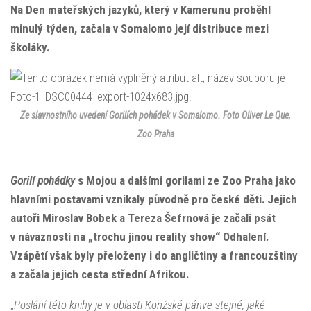
Na Den mateřských jazyků, který v Kamerunu proběhl
minulý týden, začala v Somalomo její distribuce mezi
školáky.
Ze slavnostního uvedení
Gorilích pohádek
v Somalomo. Foto Oliver Le Que,
Zoo Praha
Gorilí pohádky
s Mojou a dalšími gorilami ze Zoo Praha jako
hlavními postavami vznikaly původně pro české děti. Jejich
autoři Miroslav Bobek a Tereza Šefrnová je začali psát
v návaznosti na „trochu jinou reality show“ Odhalení.
Vzápětí však byly přeloženy i do angličtiny a francouzštiny
a začala jejich cesta střední Afrikou.
„
Poslání této knihy je v oblasti Konžské pánve stejné, jaké