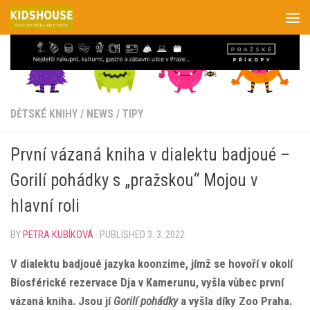
Skip to content
DĚTSKÉ KNIHY
/
NEWS
/
TIPY
První vázaná kniha v dialektu badjoué –
Gorilí pohádky s „pražskou“ Mojou v
hlavní roli
BY
PETRA KUBÍKOVÁ
· PUBLISHED
3. 3. 2022
V dialektu badjoué jazyka koonzime, jímž se hovoří v okolí
Biosférické rezervace Dja v Kamerunu, vyšla vůbec první
vázaná kniha. Jsou jí
Gorilí pohádky
a vyšla díky Zoo Praha.