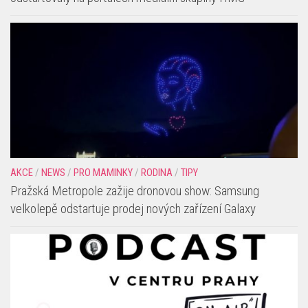
Vyhrajte balíčky oblíbených produktů FIT. Srpnové soutěže
odstartovaly na portálech mediální skupiny HMG
AKCE
/
NEWS
/
PRO MAMINKY
/
RODINA
/
TIPY
Pražská Metropole zažije dronovou show: Samsung
velkolepě odstartuje prodej nových zařízení Galaxy