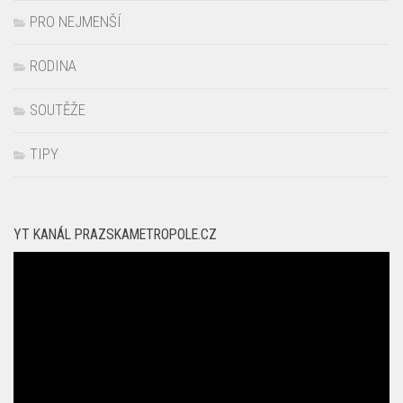
PRO MAMINKY
PRO NEJMENŠÍ
RODINA
SOUTĚŽE
TIPY
YT KANÁL PRAZSKAMETROPOLE.CZ
Video
přehrávač