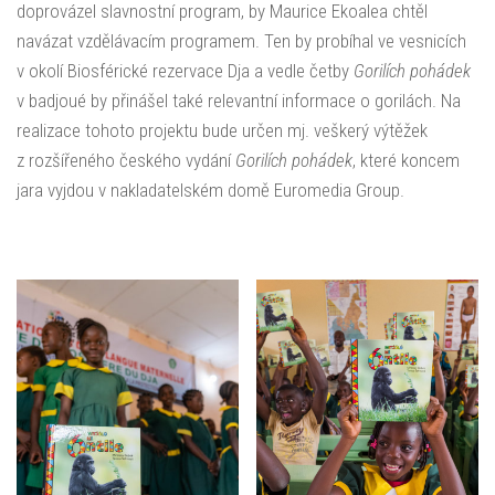
doprovázel slavnostní program, by Maurice Ekoalea chtěl
navázat vzdělávacím programem. Ten by probíhal ve vesnicích
v okolí Biosférické rezervace Dja a vedle četby
Gorilích pohádek
v badjoué by přinášel také relevantní informace o gorilách. Na
realizace tohoto projektu bude určen mj. veškerý výtěžek
z rozšířeného českého vydání
Gorilích pohádek
, které koncem
jara vyjdou v nakladatelském domě Euromedia Group.