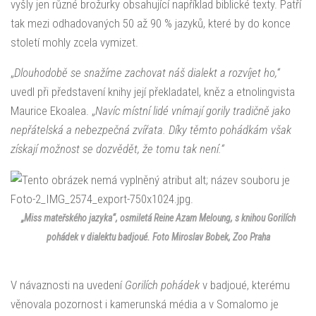
vyšly jen různé brožurky obsahující například biblické texty. Patří
tak mezi odhadovaných 50 až 90 % jazyků, které by do konce
století mohly zcela vymizet.
„
Dlouhodobě se snažíme zachovat náš dialekt a rozvíjet ho,“
uvedl při představení knihy její překladatel, kněz a etnolingvista
Maurice Ekoalea. „
Navíc místní lidé vnímají gorily tradičně jako
nepřátelská a nebezpečná zvířata. Díky těmto pohádkám však
získají možnost se dozvědět, že tomu tak není.“
„Miss mateřského jazyka“, osmiletá Reine Azam Meloung, s knihou
Gorilích
pohádek
v dialektu badjoué. Foto Miroslav Bobek, Zoo Praha
V návaznosti na uvedení
Gorilích pohádek
v badjoué, kterému
věnovala pozornost i kamerunská média a v Somalomo je