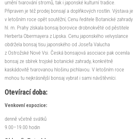
umění tvarování stromů, tak i japonské kulturní tradice.
Připraven je též prodej bonsají a doplňkových rostlin. Výstava je
v letošním roce opět soutěžní, Cenu ředitele Botanické zahrady
hl. m. Prahy získala bonsaj borovice drobnokvěté od pěstitele
Herberta Obermayera z Lipska. Cenu japonského velvyslance
obdržela bonsaj tisu japonského od Josefa Valucha
z Ostrožské Nové Vsi. Česká bonsajová asociace pak ocenila
bonsaj ze sbírek trojské botanické zahrady, konkrétně
kaskádovitě tvarovanou hlošinu pichlavou. V letošním roce
mohou tu nejkrásnější bonsaj vybrat i sami návštěvníci.
Otevírací doba:
Venkovní expozice:
denně včetně svátků
9.00–19.00 hodin