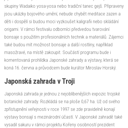
skupiny Wadaiko yosa-yosa nebo tradiční tanec gejš. Připraveny
jsou ukázky bojového umění, nebude chybět meditace zazen a
děti i dospělí si budou moci vyzkoušet kaligrafii nebo skládání
origami. V rámci festivalu odborníci předvedou tvarování
bonsaje s použitím profesionálních technik a materiálů. Zájemci
také budou mít možnost bonsaje a další rostliny, například
masožravé, na místě zakoupit. Součástí programu bude i
komentovaná prohlídka Japonské zahrady a výstavy, která se
koná 16. června a průvodcem bude kurátor Miroslav Horský.
Japonská zahrada v Troji
Japonská zahrada je jednou z nejoblíbenějších expozic trojské
botanické zahrady. Rozkládá se na ploše 0,67 ha. Už od svého
zpřístupnění veřejnosti v roce 1997 se zde pravidelně konají
výstavy bonsají s mezinárodní účastí. V Japonské zahradě také
vysadil sakuru v rámci projektu Kořeny osobností prezident