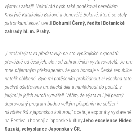
výstavu zahájil. Velmi rád bych také poděkoval herečkám
Kristýně Katakalidu Bokové a Jenovéfě Bokové, které se staly
patronkami akce,“
uvedl
Bohumil Černý, ředitel Botanické
zahrady hl. m. Prahy.
„
Letošní výstava představuje na sto vynikajících exponátů
převážně od českých, ale i od zahraničních vystavovatelů. Je pro
mne příjemným překvapením, že jsou bonsaje v České republice
natolik oblíbené. Bylo mi potěšením prohlédnout si všechna tato
pečlivě ošetřovaná umělecká díla a nahlédnout do pocitů, s
jakými je jejich autoři vytvářeli. Věřím, že výstava i její pestrý
doprovodný program budou velkým přispěním ke sblížení
návštěvníků s japonskou kulturou,“
oceňuje exponáty vystavené
na Festivalu bonsají a japonské kultury
Jeho excelence Hideo
Suzuki, velvyslanec Japonska v ČR.