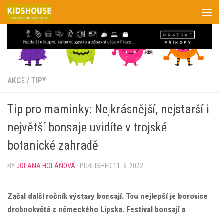
Skip to content
AKCE
/
TIPY
Tip pro maminky: Nejkrásnější, nejstarší i
největší bonsaje uvidíte v trojské
botanické zahradě
BY
JOLANA HOLÁŇOVÁ
· PUBLISHED
11. 6. 2022
Začal další ročník výstavy bonsají. Tou nejlepší je borovice
drobnokvětá z německého Lipska. Festival bonsají a