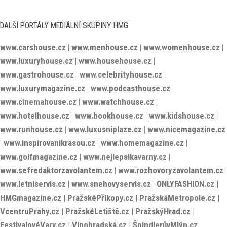
DALŠÍ PORTÁLY MEDIÁLNÍ SKUPINY HMG:
www.carshouse.cz
|
www.menhouse.cz
|
www.womenhouse.cz
|
www.luxuryhouse.cz
|
www.househouse.cz
|
www.gastrohouse.cz
|
www.celebrityhouse.cz
|
www.luxurymagazine.cz
|
www.podcasthouse.cz
|
www.cinemahouse.cz
|
www.watchhouse.cz
|
www.hotelhouse.cz
|
www.bookhouse.cz
|
www.kidshouse.cz
|
www.runhouse.cz
|
www.luxusniplaze.cz
|
www.nicemagazine.cz
|
www.inspirovanikrasou.cz
|
www.homemagazine.cz
|
www.golfmagazine.cz
|
www.nejlepsikavarny.cz
|
www.sefredaktorzavolantem.cz
|
www.rozhovoryzavolantem.cz
|
www.letniservis.cz
|
www.snehovyservis.cz
|
ONLYFASHION.cz
|
HMGmagazine.cz
|
PražskéPříkopy.cz
|
PražskáMetropole.cz
|
VcentruPrahy.cz
|
PražskéLetiště.cz
|
PražskýHrad.cz
|
FestivalovéVary.cz
|
Vinohradská.cz
|
ŠpindlerůvMlýn.cz