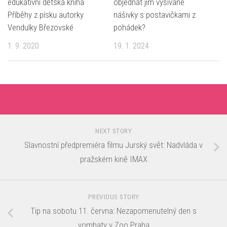
edukativní dětská kniha
objednat jim vyšívané
Příběhy z písku autorky
nášivky s postavičkami z
Vendulky Březovské
pohádek?
1. 9. 2020
19. 1. 2024
NEXT STORY
Slavnostní předpremiéra filmu Jurský svět: Nadvláda v
pražském kině IMAX
PREVIOUS STORY
Tip na sobotu 11. června: Nezapomenutelný den s
vombaty v Zoo Praha