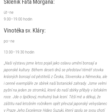
Skleník Fata Morgana:
út–ne
9.00–19.00 hodin
Vinotéka sv. Kláry:
po–ne
13.00–19.30 hodin
„
Naši výstavu jsme letos pojali jako oslavu umění bonsají a
japonské kultury. Během deseti dnů se představí téměř stovka
krásných bonsají od pěstitelů z Česka, Slovenska a Německa, ale
i cenné exempláře ze sbírek naší botanické zahrady. Jsme velmi
pyšní na jeden ze stromků, které do naší sbírky přibyly v loňském
roce. Jde o špičkový, mohutný buk lesní. Těší mě a děkuji, že
záštitu nad letošním ročníkem opět převzal japonský velvyslanec
v Praze Jeho Excelence Hideo Suzuki, který spolu se svou chotí