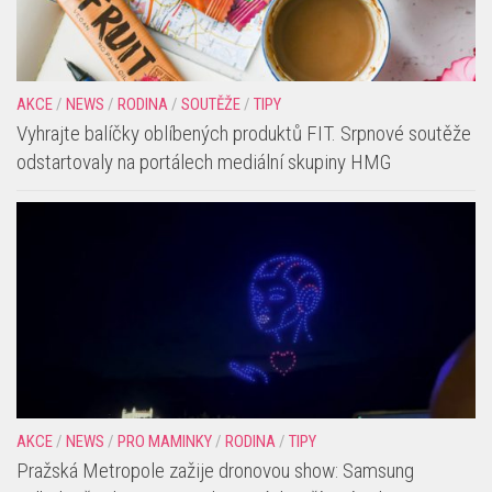
AKCE
/
NEWS
/
RODINA
/
SOUTĚŽE
/
TIPY
Vyhrajte balíčky oblíbených produktů FIT. Srpnové soutěže
odstartovaly na portálech mediální skupiny HMG
AKCE
/
NEWS
/
PRO MAMINKY
/
RODINA
/
TIPY
Pražská Metropole zažije dronovou show: Samsung