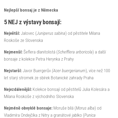
Nejlepší bonsaj je z Německa
5 NEJ z výstavy bonsají:
Největší:
Jalovec (
Juniperus sabina
) od pěstitele Milana
Roskoše ze Slovenska
Nejmenší:
Šeflera dlanitolistá (
Schefflera arboricola
) a další
bonsaje z kolekce Petra Herynka z Prahy
Nejstarší:
Javor Buergerův
(Acer buergerianum
), více než 100
let starý stromek ze sbírek Botanické zahrady Praha
Nejvzdálenější:
Kolekce bonsají od pěstitelů Julia Kolesára a
Milana Roskoše z východního Slovenska
Nejméně obvyklé bonsaje:
Moruše bílá (
Morus alba
) od
Vladimíra Ondejčíka z Nitry a granátové jablko (
Punica