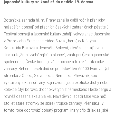
japonské kultury se koná až do neděle 19. června
.
Botanická zahrada hl. m. Prahy zahájila další ročník přehlídky
nejlepších bonsají od předních českých i zahraničních pěstitelů.
Festival bonsají a japonské kultury zahájil velvyslanec Japonska
v Praze Jeho Excelence Hideo Suzuki, herečky Kristýna
Katakalidu Boková a Jenovéfa Boková, které se netají svou
láskou k „Zemi vycházejícího slunce“, zástupci Česko-japonské
společnosti, České bonsajové asociace a trojské botanické
zahrady. Během deseti dnů se představí téměř 100 tvarovaných
stromků z Česka, Slovenska a Německa. Převážně jsou
vystaveny lokální dřeviny, zajímavostí jsou exotické druhy nebo
kolekce čtyř borovic drobnokvětých z německého Heidelbergu a
rovněž osazená skála Saikei. Návštěvníci spatří také více než
sto let staré stromky ze sbírek trojské zahrady. Přehlídku i v
tomto roce doprovází bohatý program, který přiblíží jak asijské