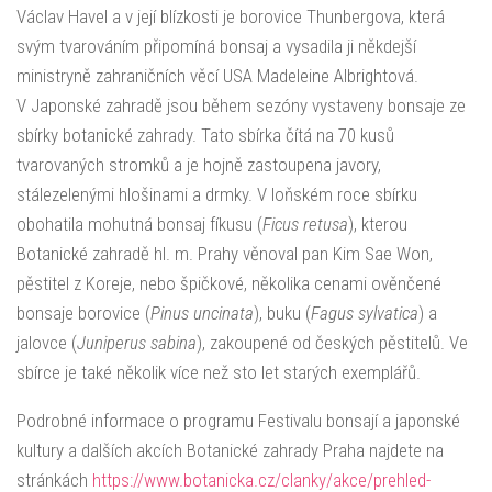
Václav Havel a v její blízkosti je borovice Thunbergova, která
svým tvarováním připomíná bonsaj a vysadila ji někdejší
ministryně zahraničních věcí USA Madeleine Albrightová.
V Japonské zahradě jsou během sezóny vystaveny bonsaje ze
sbírky botanické zahrady. Tato sbírka čítá na 70 kusů
tvarovaných stromků a je hojně zastoupena javory,
stálezelenými hlošinami a drmky. V loňském roce sbírku
obohatila mohutná bonsaj fíkusu (
Ficus retusa
), kterou
Botanické zahradě hl. m. Prahy věnoval pan Kim Sae Won,
pěstitel z Koreje, nebo špičkové, několika cenami ověnčené
bonsaje borovice (
Pinus uncinata
), buku (
Fagus sylvatica
) a
jalovce (
Juniperus sabina
), zakoupené od českých pěstitelů. Ve
sbírce je také několik více než sto let starých exemplářů.
Podrobné informace o programu Festivalu bonsají a japonské
kultury a dalších akcích Botanické zahrady Praha najdete na
stránkách
https://www.botanicka.cz/clanky/akce/prehled-