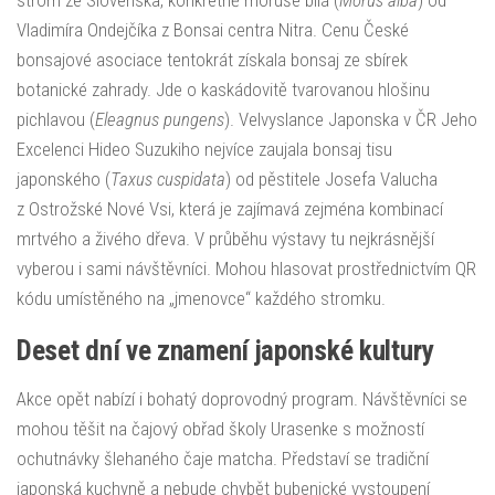
Vladimíra Ondejčíka z Bonsai centra Nitra. Cenu České
bonsajové asociace tentokrát získala bonsaj ze sbírek
botanické zahrady. Jde o kaskádovitě tvarovanou hlošinu
pichlavou (
Eleagnus pungens
). Velvyslance Japonska v ČR Jeho
Excelenci Hideo Suzukiho nejvíce zaujala bonsaj tisu
japonského (
Taxus cuspidata
) od pěstitele Josefa Valucha
z Ostrožské Nové Vsi, která je zajímavá zejména kombinací
mrtvého a živého dřeva. V průběhu výstavy tu nejkrásnější
vyberou i sami návštěvníci. Mohou hlasovat prostřednictvím QR
kódu umístěného na „jmenovce“ každého stromku.
Deset dní ve znamení japonské kultury
Akce opět nabízí i bohatý doprovodný program. Návštěvníci se
mohou těšit na čajový obřad školy Urasenke s možností
ochutnávky šlehaného čaje matcha. Představí se tradiční
japonská kuchyně a nebude chybět bubenické vystoupení