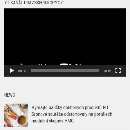
YT KANÁL PRAZSKEPRIKOPY.CZ
Video
přehrávač
00:00
01:01
NEWS
Vyhrajte balíčky oblíbených produktů FIT.
Srpnové soutěže odstartovaly na portálech
mediální skupiny HMG