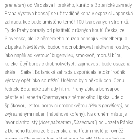
granatum
) od Miroslava Horského, kurátora Botanické zahrady
Praha Výstava bonsají se už tradičně koná v expozici Japonská
zahrada, kde bude umístěno téměř 100 tvarovaných stromků.
Ty do Prahy dorazily od pěstitelů z různých koutů Česka, ze
Slovenska, ale i z německého muzea bonsají v Heidelbergu a
z Lipska. Návštěvníci budou moci obdivovat nádherné rostliny,
jako například kvetoucí bugenvileu, smokvoň, moruši bílou,
kolekci čtyř borovic drobnokvětých, zajímavostí bude osazená
skála – Saikei. Botanická zahrada uspořádala letošní ročník
výstavy opět jako soutěžní. Uděleno bylo několik cen. Cenu
ředitele Botanické zahrady hl. m. Prahy získala bonsaj od
pěstitele Herberta Obermayera z německého Lipska. Jde o
špičkovou, letitou borovici drobnokvětou
(Pinus parviflora)
, se
zvýrazněnými nebari (náběhové kořeny). Na druhém místě je
javor dlanitolistý (
Acer palmatum „Dissectum“
) od Jozefa Pánika
z Dolného Kubína ze Slovenska a na třetím místě je rovněž
strom ze Slovenska, konkrétně moruše bílá (
Morus alba
) od