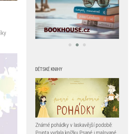
íky
DÉTSKÉ KNIHY
Známé pohádky v laskavější podobě:
Pointa vydala knížku Psané i malované