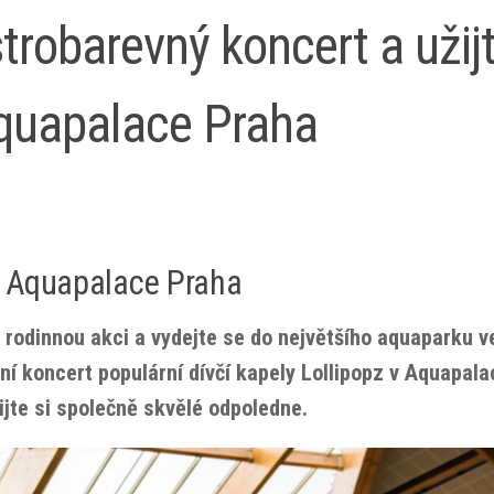
trobarevný koncert a užij
Aquapalace Praha
 v Aquapalace Praha
 rodinnou akci a vydejte se do největšího aquaparku v
ní koncert populární dívčí kapely Lollipopz v Aquapala
jte si společně skvělé odpoledne.