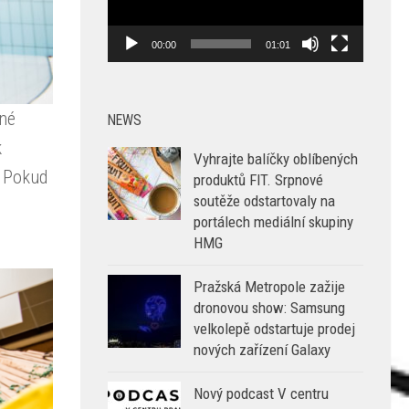
00:00
01:01
lné
NEWS
k
Vyhrajte balíčky oblíbených
. Pokud
produktů FIT. Srpnové
soutěže odstartovaly na
portálech mediální skupiny
HMG
Pražská Metropole zažije
dronovou show: Samsung
velkolepě odstartuje prodej
nových zařízení Galaxy
Nový podcast V centru