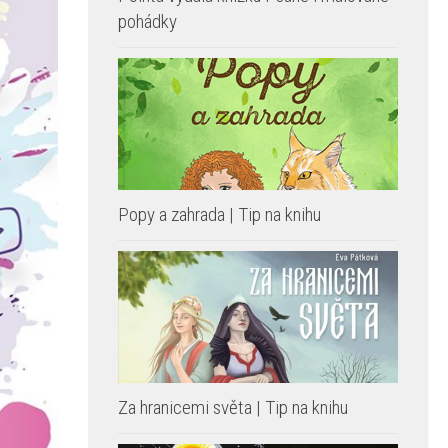
pohádky
Popy a zahrada | Tip na knihu
Za hranicemi světa | Tip na knihu