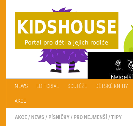
Skip to content
NEWS
EDITORIAL
SOUTĚŽE
DĚTSKÉ KNIHY
AKCE
AKCE
/
NEWS
/
PÍSNIČKY
/
PRO NEJMENŠÍ
/
TIPY