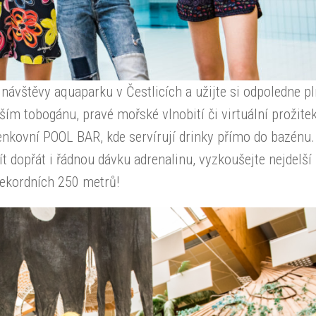
 návštěvy aquaparku v Čestlicích a užijte si odpoledne p
lším tobogánu, pravé mořské vlnobití či virtuální prožite
nkovní POOL BAR, kde servírují drinky přímo do bazénu
t dopřát i řádnou dávku adrenalinu, vyzkoušejte nejdelší
rekordních 250 metrů!