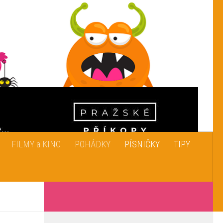
FILMY a KINO
POHÁDKY
PÍSNIČKY
TIPY