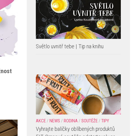
Světlo uvnitř tebe | Tip na knihu
žnost
AKCE
/
NEWS
/
RODINA
/
SOUTĚŽE
/
TIPY
Vyhrajte balíčky oblíbených produktů