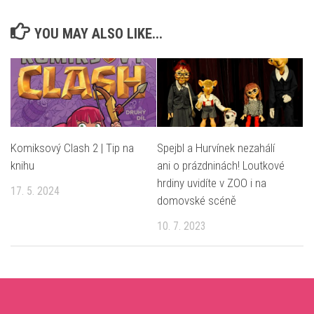
YOU MAY ALSO LIKE...
Komiksový Clash 2 | Tip na
Spejbl a Hurvínek nezahálí
knihu
ani o prázdninách! Loutkové
hrdiny uvidíte v ZOO i na
17. 5. 2024
domovské scéně
10. 7. 2023