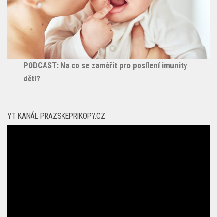
PODCAST: Na co se zaměřit pro posílení imunity
dětí?
YT KANÁL PRAZSKEPRIKOPY.CZ
Video
přehrávač