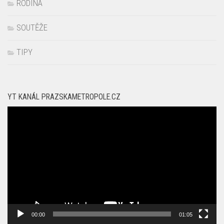
RODINA
SOUTĚŽE
TIPY
YT KANÁL PRAZSKAMETROPOLE.CZ
Video
přehrávač
00:00
01:05