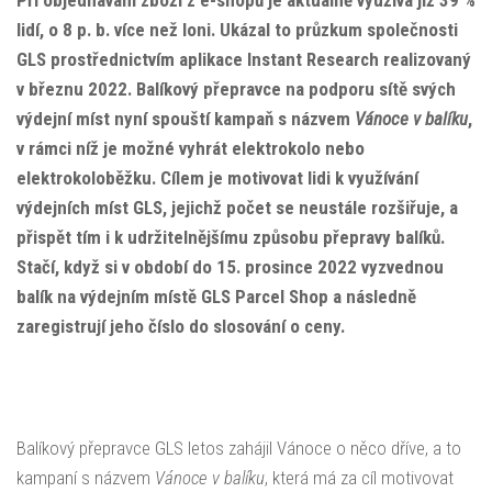
lidí, o 8 p. b. více než loni. Ukázal to průzkum společnosti
GLS prostřednictvím aplikace Instant Research realizovaný
v březnu 2022. Balíkový přepravce na podporu sítě svých
výdejní míst nyní spouští kampaň s názvem
Vánoce v balíku
,
v rámci níž je možné vyhrát elektrokolo nebo
elektrokoloběžku. Cílem je motivovat lidi k využívání
výdejních míst GLS, jejichž počet se neustále rozšiřuje, a
přispět tím i k udržitelnějšímu způsobu přepravy balíků.
Stačí, když si v období do 15. prosince 2022 vyzvednou
balík na výdejním místě GLS Parcel Shop a následně
zaregistrují jeho číslo do slosování o ceny.
Balíkový přepravce GLS letos zahájil Vánoce o něco dříve, a to
kampaní s názvem
Vánoce v balíku
, která má za cíl motivovat