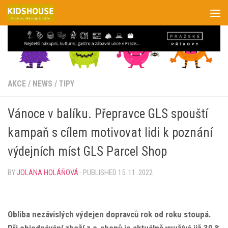
Skip to content
AKCE
/
NEWS
/
TIPY
Vánoce v balíku. Přepravce GLS spouští
kampaň s cílem motivovat lidi k poznání
výdejních míst GLS Parcel Shop
BY
JOLANA HOLÁŇOVÁ
· PUBLISHED
15. 11. 2022
Obliba nezávislých výdejen dopravců rok od roku stoupá.
Při objednávání zboží z e-shopů je aktuálně využívá již 39 %