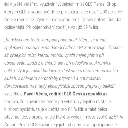
lidi k ještě většímu využívání výdejních míst GLS Parcel Shop,
kterých GLS v současné době provozuje více než 1.200 po celé
České republice. Výdejní místa jsou mezi Čechy přitom čím dál
oblíbenější. Při objednávání zboží je volí již 39 % lidí.
„
Rádi bychom touto kampaní připomněli lidem, že mimo
spolehlivého doručení na domácí adresu GLS provozuje i širokou
síť výdejních míst, kterou mohou využít nejen přímo při
objednávání zboží z e-shopů, ale i při odesílání soukromých
balíků. Výdejní místa budujeme důsledně s důrazem na kvalitu
služeb, s ohledem na potřeby příjemců a optimalizaci
doručovacích tras, tedy ekologičtější způsob přepravy balíků,“
vysvětluje
Pavel Včela, ředitel GLS Česká republika
a
dodává, že hlavním kritériem při výběru výdejního místa je
blízkost bydliště, ta je důležitá pro 84 % lidí, a také délka
otevírací doby prodejny, dle které si výdejní místo vybírá až 57 %
Čechů. Proto GLS rozšiřuje jejich síť i přímo ve spolupráci se