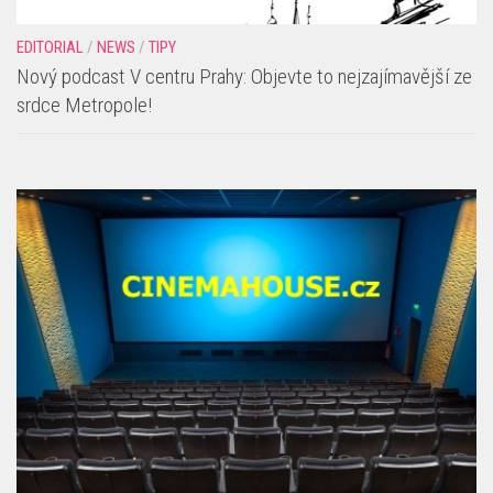
EDITORIAL
/
NEWS
/
TIPY
Nový podcast V centru Prahy: Objevte to nejzajímavější ze
srdce Metropole!