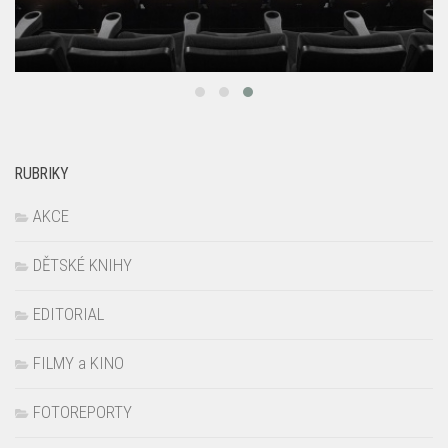
RUBRIKY
AKCE
DĚTSKÉ KNIHY
EDITORIAL
FILMY a KINO
FOTOREPORTY