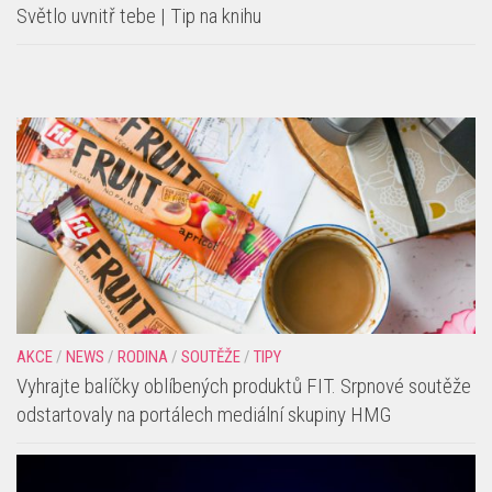
Světlo uvnitř tebe | Tip na knihu
AKCE
/
NEWS
/
RODINA
/
SOUTĚŽE
/
TIPY
Vyhrajte balíčky oblíbených produktů FIT. Srpnové soutěže
odstartovaly na portálech mediální skupiny HMG