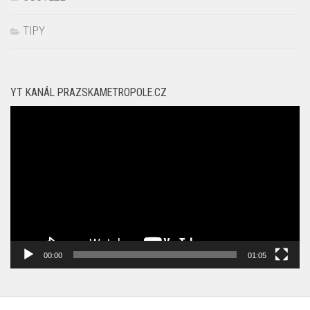
TIPY
YT KANÁL PRAZSKAMETROPOLE.CZ
Video
přehrávač
00:00
01:05