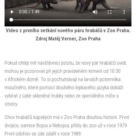
Video z prvního setkání nového páru hrabáčů v Zoo Praha.
Zdroj Matěj Verner, Zoo Praha
Pokud chtějí mít návštěvníci jistotu, že nový pár hrabáčů uvidí,
mohou je pozorovat při jejich pravidelném krmení od 10.30
v Africkém domě. To si pochutnávají na larvách potemníka
moučného, které pomocí dlouhého lepkavého jazyka dokáží
vybírat z úzké skleněné trubky nebo ze speciálního míče s
otvory.
Chov hrabáčů kapských má v Zoo Praha dlouhou historii. První
dvojice, samice Bojsa a Nebojsa, přišly do zoo už v roce 1979.
První odchov se zde zdařil v roce 1989.