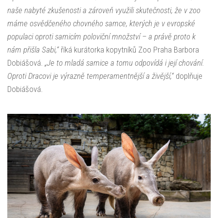
naše nabyté zkušenosti a zároveň využili skutečnosti, že v zoo
máme osvědčeného chovného samce, kterých je v evropské
populaci oproti samicím poloviční množství – a právě proto k
nám přišla Sabi,“
říká kurátorka kopytníků Zoo Praha Barbora
Dobiášová.
„Je to mladá samice a tomu odpovídá i její chování.
Oproti Dracovi je výrazně temperamentnější a živější,“
doplňuje
Dobiášová.