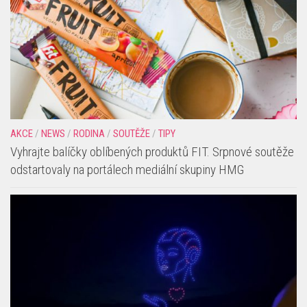
AKCE
/
NEWS
/
RODINA
/
SOUTĚŽE
/
TIPY
Vyhrajte balíčky oblíbených produktů FIT. Srpnové soutěže
odstartovaly na portálech mediální skupiny HMG