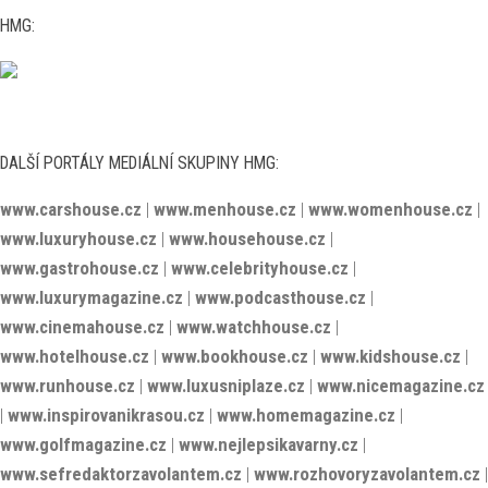
HMG:
DALŠÍ PORTÁLY MEDIÁLNÍ SKUPINY HMG:
www.carshouse.cz
|
www.menhouse.cz
|
www.womenhouse.cz
|
www.luxuryhouse.cz
|
www.househouse.cz
|
www.gastrohouse.cz
|
www.celebrityhouse.cz
|
www.luxurymagazine.cz
|
www.podcasthouse.cz
|
www.cinemahouse.cz
|
www.watchhouse.cz
|
www.hotelhouse.cz
|
www.bookhouse.cz
|
www.kidshouse.cz
|
www.runhouse.cz
|
www.luxusniplaze.cz
|
www.nicemagazine.cz
|
www.inspirovanikrasou.cz
|
www.homemagazine.cz
|
www.golfmagazine.cz
|
www.nejlepsikavarny.cz
|
www.sefredaktorzavolantem.cz
|
www.rozhovoryzavolantem.cz
|