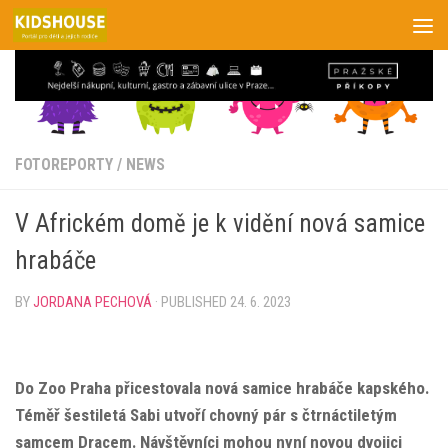
Skip to content
FOTOREPORTY
/
NEWS
V Africkém domě je k vidění nová samice
hrabáče
BY
JORDANA PECHOVÁ
· PUBLISHED
24. 6. 2023
Do Zoo Praha přicestovala nová samice hrabáče kapského.
Téměř šestiletá Sabi utvoří chovný pár s čtrnáctiletým
samcem Dracem. Návštěvníci mohou nyní novou dvojici