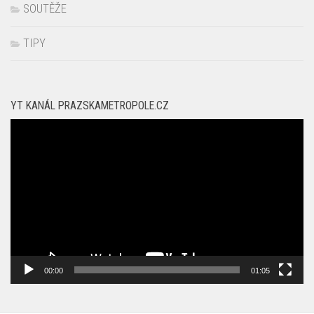
SOUTĚŽE
TIPY
YT KANÁL PRAZSKAMETROPOLE.CZ
Video
přehrávač
00:00
01:05