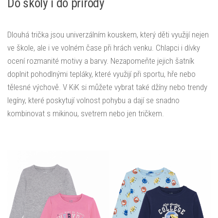
Do školy i do přírody
Dlouhá trička jsou univerzálním kouskem, který děti využijí nejen
ve škole, ale i ve volném čase při hrách venku. Chlapci i dívky
ocení rozmanité motivy a barvy. Nezapomeňte jejich šatník
doplnit pohodlnými tepláky, které využijí při sportu, hře nebo
tělesné výchově. V KiK si můžete vybrat také džíny nebo trendy
legíny, které poskytují volnost pohybu a dají se snadno
kombinovat s mikinou, svetrem nebo jen tričkem.