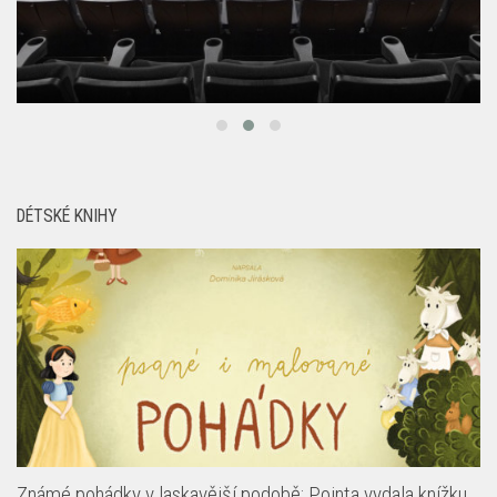
DÉTSKÉ KNIHY
Známé pohádky v laskavější podobě: Pointa vydala knížku