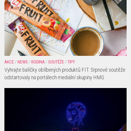
AKCE
/
NEWS
/
RODINA
/
SOUTĚŽE
/
TIPY
Vyhrajte balíčky oblíbených produktů FIT. Srpnové soutěže
odstartovaly na portálech mediální skupiny HMG