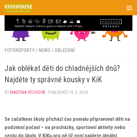
Skip to content
FOTOREPORTY
/
NEWS
/
OBLEČENÍ
Jak oblékat děti do chladnějších dnů?
Najděte ty správné kousky v KiK
BY
MARTINA PECHOVÁ
· PUBLISHED
16. 9. 2024
Se začátkem školy přichází čas pomalu připravovat děti na
podzimní počasí – na procházky, sportovní aktivity nebo
cestu do školy. V KiKu pro ně již nyní najdete ideální