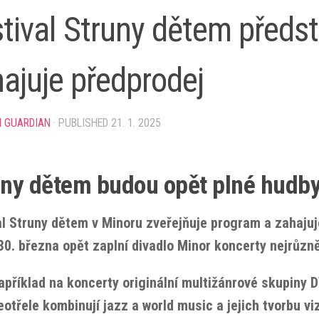
tival Struny dětem předs
ajuje předprodej
N GUARDIAN
· PUBLISHED
21. 1. 2025
ny dětem budou opět plné hudby,
al Struny dětem v Minoru zveřejňuje program a zahajuj
 30. března opět zaplní divadlo Minor koncerty nejrůzn
apříklad na koncerty originální multižánrové skupiny D
eotřele kombinují jazz a world music a jejich tvorbu v