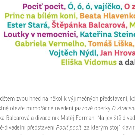
dětem zvou hned na několik výjimečných představení, kde 
stně otevře mimořádné uvedení jazzové operky
O ztracen
a Balcarová a divadelník Matěj Forman. Na jeviště divad
ě-divadelní představení
Pociť pocit
, za kterým stojí klav