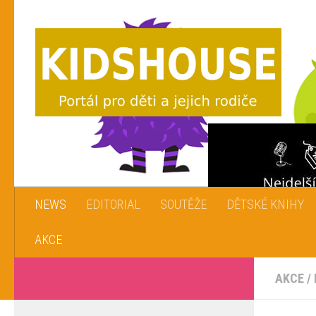
Skip to content
NEWS
EDITORIAL
SOUTĚŽE
DĚTSKÉ KNIHY
AKCE
AKCE
/