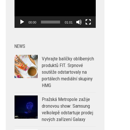
00:00
01:01
NEWS
Vyhrajte balíčky oblíbených
produktů FIT. Srpnové
soutěže odstartovaly na
portálech mediální skupiny
HMG
Pražská Metropole zažije
dronovou show: Samsung
velkolepě odstartuje prodej
nových zařízení Galaxy