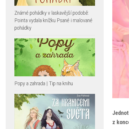
Známé pohádky v laskavější podobě:
Pointa vydala knížku Psané i malované
pohádky
Popy a zahrada | Tip na knihu
Jednot
z konc