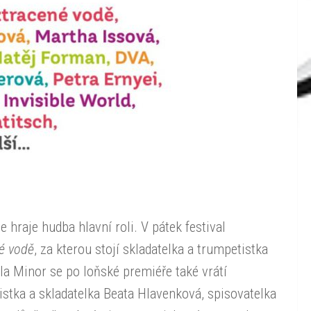
hraje hudba hlavní roli. V pátek festival
é vodě
, za kterou stojí skladatelka a trumpetistka
la Minor se po loňské premiéře také vrátí
íristka a skladatelka Beata Hlavenková, spisovatelka