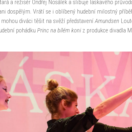
Stará a režisér Ondřej Nosálek a slibuje laskavého prů
ni dospělým. Vrátí se i oblíbený hudební milostný příbě
 mohou diváci těšit na svěží představení
Amundsen
Lout
udební pohádku
Princ na bílém koni
z produkce divadla M