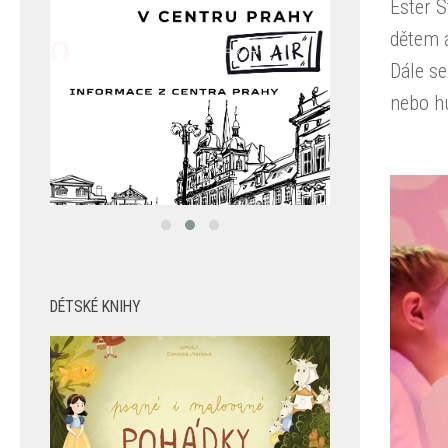
Ester 
dětem a
Dále se
nebo h
DÉTSKÉ KNIHY