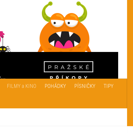
FILMY a KINO
POHÁDKY
PÍSNIČKY
TIPY