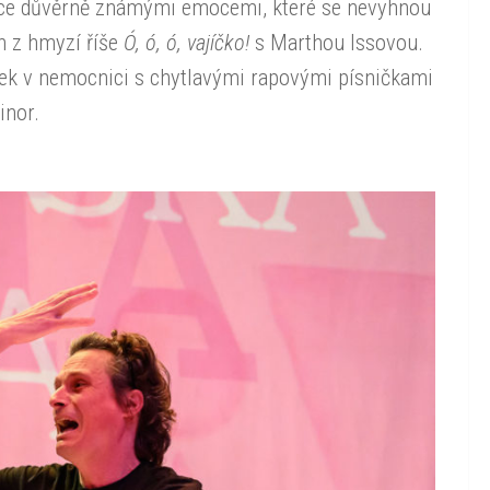
vodce důvěrně známými emocemi, které se nevyhnou
h z hmyzí říše
Ó, ó, ó, vajíčko!
s Marthou Issovou.
ek v nemocnici s chytlavými rapovými písničkami
inor.