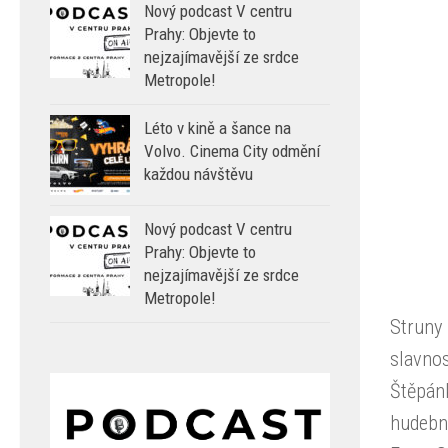
Nový podcast V centru
Prahy: Objevte to
nejzajímavější ze srdce
Metropole!
Léto v kině a šance na
Volvo. Cinema City odmění
každou návštěvu
Nový podcast V centru
Prahy: Objevte to
nejzajímavější ze srdce
Metropole!
Struny 
slavno
Štěpánk
hudebn