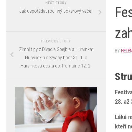
NEXT STORY
Fes
Jak uspořádat rodinný pokerový večer
zah
PREVIOUS STORY
Zimní tipy z Divadla Spejbla a Hurvínka:
BY
HELE
Hurvínek a nezvaný host 31. 1. a
Hurvínkova cesta do Tramtárie 12. 2.
Stru
Festiv
28. až
Láká n
kteří n