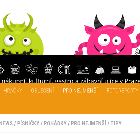
HRAČKY
OBLEČENÍ
PRO NEJMENŠÍ
FOTOREPORTY
NEWS
/
PÍSNIČKY
/
POHÁDKY
/
PRO NEJMENŠÍ
/
TIPY