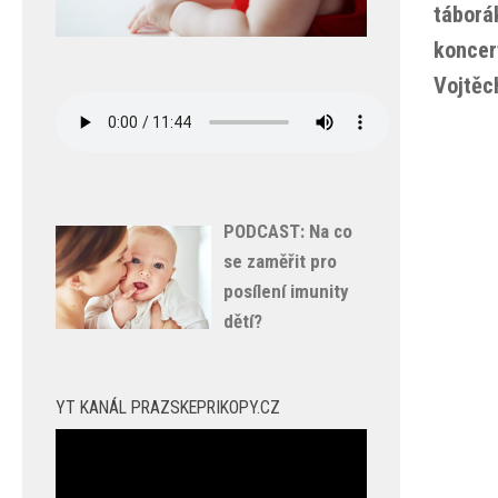
táborá
koncer
Vojtěc
PODCAST: Na co
se zaměřit pro
posílení imunity
dětí?
YT KANÁL PRAZSKEPRIKOPY.CZ
Video
přehrávač