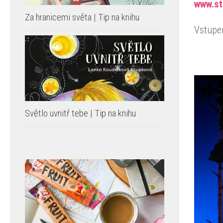
www.st
Za hranicemi světa | Tip na knihu
Vstupe
Světlo uvnitř tebe | Tip na knihu