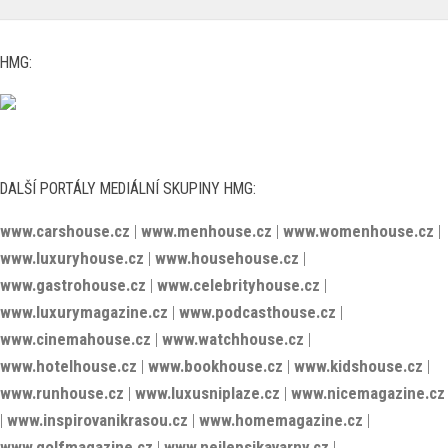
HMG:
DALŠÍ PORTÁLY MEDIÁLNÍ SKUPINY HMG:
www.carshouse.cz
|
www.menhouse.cz
|
www.womenhouse.cz
|
www.luxuryhouse.cz
|
www.househouse.cz
|
www.gastrohouse.cz
|
www.celebrityhouse.cz
|
www.luxurymagazine.cz
|
www.podcasthouse.cz
|
www.cinemahouse.cz
|
www.watchhouse.cz
|
www.hotelhouse.cz
|
www.bookhouse.cz
|
www.kidshouse.cz
|
www.runhouse.cz
|
www.luxusniplaze.cz
|
www.nicemagazine.cz
|
www.inspirovanikrasou.cz
|
www.homemagazine.cz
|
www.golfmagazine.cz
|
www.nejlepsikavarny.cz
|