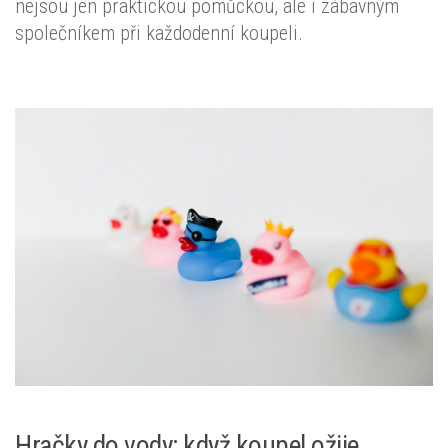
nejsou jen praktickou pomůckou, ale i zábavným
společníkem při každodenní koupeli.
Hračky do vody: když koupel ožije