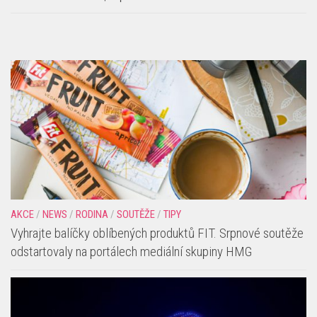
AKCE
/
NEWS
/
RODINA
/
SOUTĚŽE
/
TIPY
Vyhrajte balíčky oblíbených produktů FIT. Srpnové soutěže
odstartovaly na portálech mediální skupiny HMG