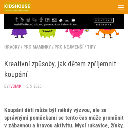
Skip to content
HRAČKY
/
PRO MAMINKY
/
PRO NEJMENŠÍ
/
TIPY
Kreativní způsoby, jak dětem zpříjemnit
koupání
BY
IVOMIK
·
15. 5. 2025
Koupání dětí může být někdy výzvou, ale se
správnými pomůckami se tento čas může proměnit
v zábavnou a hravou aktivitu. Mycí rukavice, žínky,