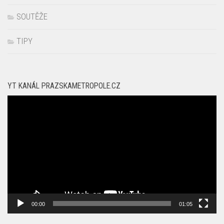
SOUTĚŽE
TIPY
YT KANÁL PRAZSKAMETROPOLE.CZ
Video
přehrávač
00:00
01:05