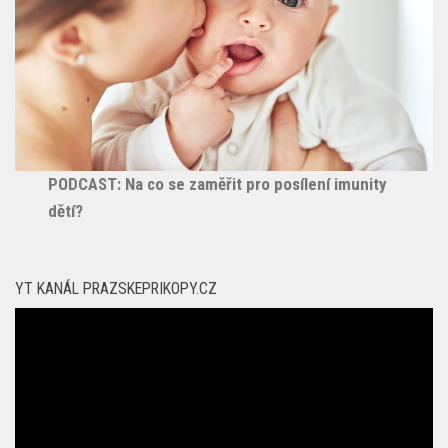
PODCAST: Na co se zaměřit pro posílení imunity
dětí?
YT KANÁL PRAZSKEPRIKOPY.CZ
Video
přehrávač