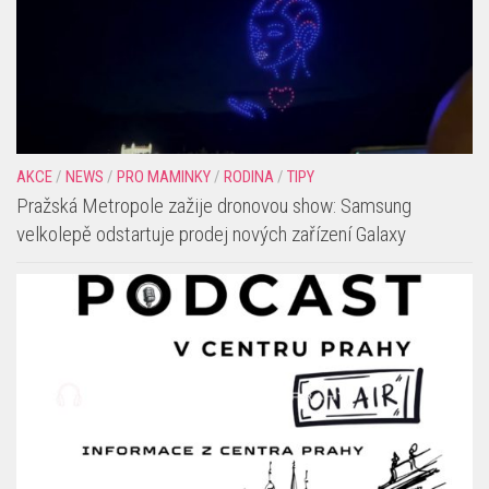
AKCE
/
NEWS
/
PRO MAMINKY
/
RODINA
/
TIPY
Pražská Metropole zažije dronovou show: Samsung
velkolepě odstartuje prodej nových zařízení Galaxy