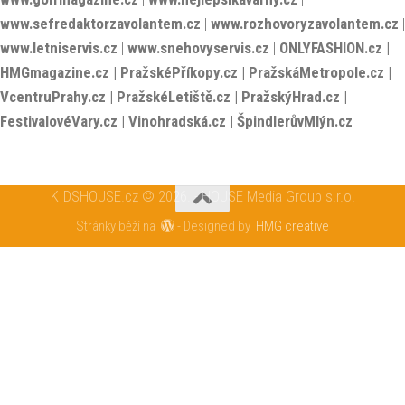
www.sefredaktorzavolantem.cz
|
www.rozhovoryzavolantem.cz
|
www.letniservis.cz
|
www.snehovyservis.cz
|
ONLYFASHION.cz
|
HMGmagazine.cz
|
PražskéPříkopy.cz
|
PražskáMetropole.cz
|
VcentruPrahy.cz
|
PražskéLetiště.cz
|
PražskýHrad.cz
|
FestivalovéVary.cz
|
Vinohradská.cz
|
ŠpindlerůvMlýn.cz
KIDSHOUSE.cz © 2026. - HOUSE Media Group s.r.o.
Stránky běží na
- Designed by
HMG creative