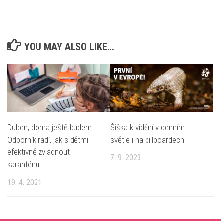
YOU MAY ALSO LIKE...
Šiška k vidění v denním
Duben, doma ještě budem:
světle i na billboardech
Odborník radí, jak s dětmi
efektivně zvládnout
7. 9. 2023
karanténu
19. 4. 2021