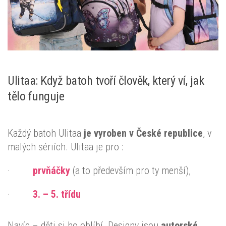
Ulitaa: Když batoh tvoří člověk, který ví, jak
tělo funguje
Každý batoh Ulitaa
je vyroben v České republice
, v
malých sériích. Ulitaa je pro :
·
prvňáčky
(a to především pro ty menší),
·
3. – 5. třídu
Navíc – děti si ho oblíbí. Designy jsou
autorské,