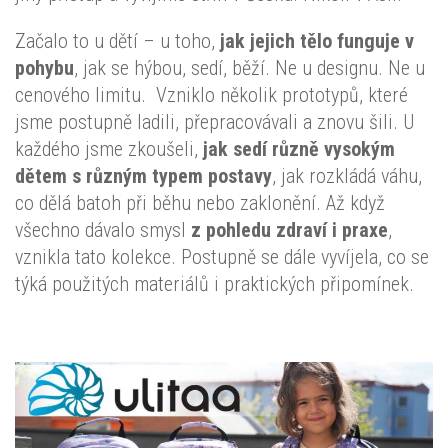
Začalo to u dětí – u toho,
jak jejich tělo funguje v
pohybu
, jak se hýbou, sedí, běží. Ne u designu. Ne u
cenového limitu. Vzniklo několik prototypů, které
jsme postupně ladili, přepracovávali a znovu šili. U
každého jsme zkoušeli,
jak sedí různě vysokým
dětem s různým typem postavy
, jak rozkládá váhu,
co dělá batoh při běhu nebo zaklonění. Až když
všechno dávalo smysl
z pohledu zdraví i praxe
,
vznikla tato kolekce. Postupně se dále vyvíjela, co se
týká použitých materiálů i praktických připomínek.