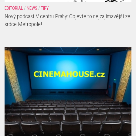
EDITORIAL
/
NEWS
/
TIPY
Nový podcast V centru Prahy: Objevte to nejzajímavější ze
srdce Metropole!