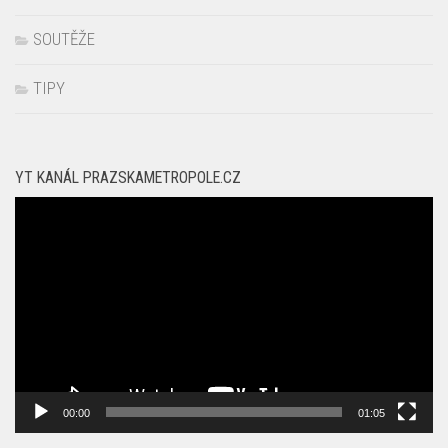
SOUTĚŽE
TIPY
YT KANÁL PRAZSKAMETROPOLE.CZ
Video
přehrávač
00:00
01:05