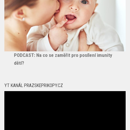
PODCAST: Na co se zaměřit pro posílení imunity
dětí?
YT KANÁL PRAZSKEPRIKOPY.CZ
Video
přehrávač