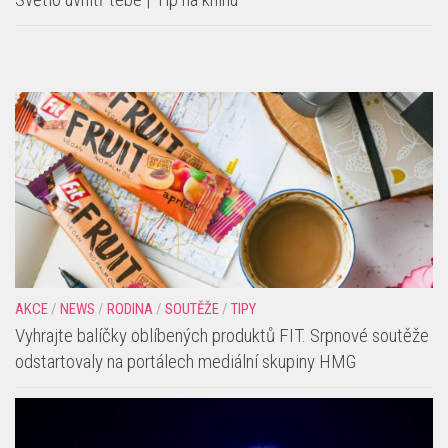
AKCE
/
NEWS
/
RODINA
/
SOUTĚŽE
/
TIPY
Vyhrajte balíčky oblíbených produktů FIT. Srpnové soutěže
odstartovaly na portálech mediální skupiny HMG