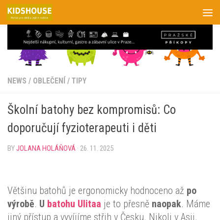
Skip to content
NEWS
/
OBLEČENÍ
/
TIPY
Školní batohy bez kompromisů: Co
doporučují fyzioterapeuti i děti
BY
JOLANA HOLÁŇOVÁ
·
26. 11. 2025
Většinu batohů je ergonomicky hodnoceno až
po
výrobě
.
U
batohu Ulitaa
je to přesně
naopak
. Máme
jiný přístup a vyvíjíme střih v Česku. Nikoli v Asii.