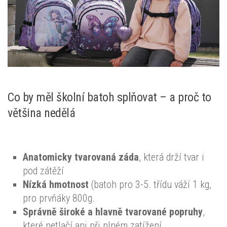
Co by měl školní batoh splňovat – a proč to
většina nedělá
Anatomicky tvarovaná záda
, která drží tvar i
pod zátěží
Nízká hmotnost
(batoh pro 3-5. třídu váží 1 kg,
pro prvňáky 800g.
Správně široké a hlavně tvarované popruhy
,
které netlačí ani při plném zatížení