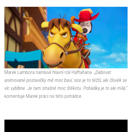
Marek Lambora namluvil hlavní roli Haftaňana. „
Dabovat
animované postavičky mě moc baví, sice je to těžší, ale člověk se
víc vyblbne
.
Je tam strašně moc štěkotu. Pohádka je to ale milá,“
komentuje Marek práci na této pohádce.