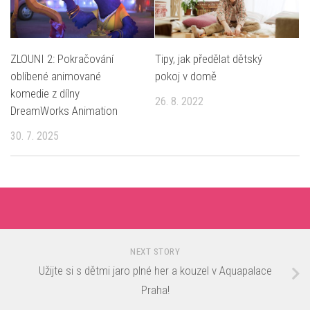
ZLOUNI 2: Pokračování
Tipy, jak předělat dětský
oblíbené animované
pokoj v domě
komedie z dílny
26. 8. 2022
DreamWorks Animation
30. 7. 2025
NEXT STORY
Užijte si s dětmi jaro plné her a kouzel v Aquapalace
Praha!