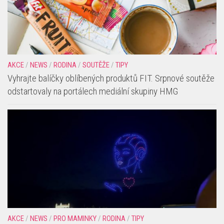
AKCE
/
NEWS
/
RODINA
/
SOUTĚŽE
/
TIPY
Vyhrajte balíčky oblíbených produktů FIT. Srpnové soutěže
odstartovaly na portálech mediální skupiny HMG
AKCE
/
NEWS
/
PRO MAMINKY
/
RODINA
/
TIPY