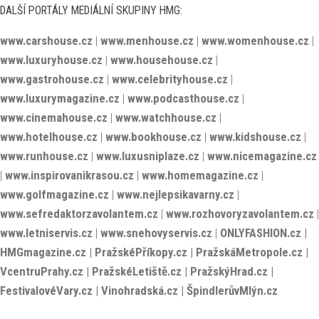
DALŠÍ PORTÁLY MEDIÁLNÍ SKUPINY HMG:
www.carshouse.cz
|
www.menhouse.cz
|
www.womenhouse.cz
|
www.luxuryhouse.cz
|
www.househouse.cz
|
www.gastrohouse.cz
|
www.celebrityhouse.cz
|
www.luxurymagazine.cz
|
www.podcasthouse.cz
|
www.cinemahouse.cz
|
www.watchhouse.cz
|
www.hotelhouse.cz
|
www.bookhouse.cz
|
www.kidshouse.cz
|
www.runhouse.cz
|
www.luxusniplaze.cz
|
www.nicemagazine.cz
|
www.inspirovanikrasou.cz
|
www.homemagazine.cz
|
www.golfmagazine.cz
|
www.nejlepsikavarny.cz
|
www.sefredaktorzavolantem.cz
|
www.rozhovoryzavolantem.cz
|
www.letniservis.cz
|
www.snehovyservis.cz
|
ONLYFASHION.cz
|
HMGmagazine.cz
|
PražskéPříkopy.cz
|
PražskáMetropole.cz
|
VcentruPrahy.cz
|
PražskéLetiště.cz
|
PražskýHrad.cz
|
FestivalovéVary.cz
|
Vinohradská.cz
|
ŠpindlerůvMlýn.cz