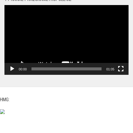
Video
přehrávač
00:00
01:05
HMG: