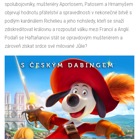
spolubojovníky, mušteriéry Aportosem, Patosem a Hrnamyšem
objevují hodnotu přátelství a spravedlnosti v nekonečné bitvě s
podlým kardinálem Richelieu a jeho nohsledy, kteří se snaží
zdiskreditovat královnu a rozpoutat válku mezi Francií a Anglií.
Podaří se Haftaňanovi stát se opravdovým mušteriérem a
zároveň získat srdce své milované Jůlie?