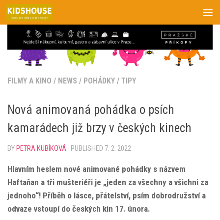
Skip to content
FILMY A KINO
/
NEWS
/
POHÁDKY
/
TIPY
Nová animovaná pohádka o psích
kamarádech již brzy v českých kinech
BY
PETRA KUBÍKOVÁ
· PUBLISHED
7. 2. 2022
Hlavním heslem nové animované pohádky s názvem
Haftaňan a tři mušteriéři je „jeden za všechny a všichni za
jednoho“! Příběh o lásce, přátelství, psím dobrodružství a
odvaze vstoupí do českých kin 17. února.