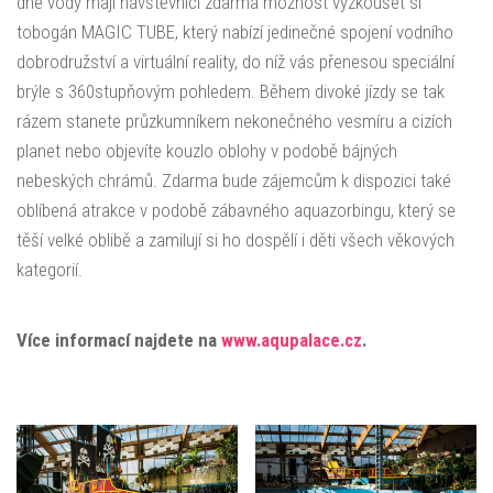
dne vody mají návštěvníci zdarma možnost vyzkoušet si
tobogán MAGIC TUBE, který nabízí jedinečné spojení vodního
dobrodružství a virtuální reality, do níž vás přenesou speciální
brýle s 360stupňovým pohledem. Během divoké jízdy se tak
rázem stanete průzkumníkem nekonečného vesmíru a cizích
planet nebo objevíte kouzlo oblohy v podobě bájných
nebeských chrámů. Zdarma bude zájemcům k dispozici také
oblíbená atrakce v podobě zábavného aquazorbingu, který se
těší velké oblibě a zamilují si ho dospělí i děti všech věkových
kategorií.
Více informací najdete na
www.aqupalace.cz
.