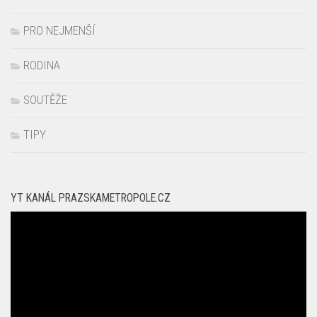
PRO NEJMENŠÍ
RODINA
SOUTĚŽE
TIPY
YT KANÁL PRAZSKAMETROPOLE.CZ
Video
přehrávač