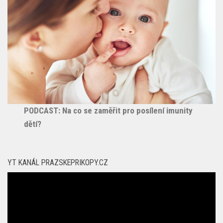
PODCAST: Na co se zaměřit pro posílení imunity
dětí?
YT KANÁL PRAZSKEPRIKOPY.CZ
Video
přehrávač