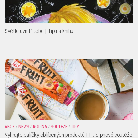
Světlo uvnitř tebe | Tip na knihu
AKCE
/
NEWS
/
RODINA
/
SOUTĚŽE
/
TIPY
Vyhrajte balíčky oblíbených produktů FIT. Srpnové soutěže