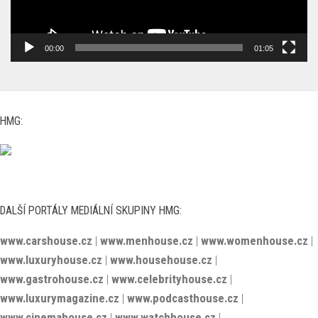
00:00
01:05
HMG:
DALŠÍ PORTÁLY MEDIÁLNÍ SKUPINY HMG:
www.carshouse.cz
|
www.menhouse.cz
|
www.womenhouse.cz
|
www.luxuryhouse.cz
|
www.househouse.cz
|
www.gastrohouse.cz
|
www.celebrityhouse.cz
|
www.luxurymagazine.cz
|
www.podcasthouse.cz
|
www.cinemahouse.cz
|
www.watchhouse.cz
|