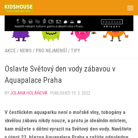
Skip to content
AKCE
/
NEWS
/
PRO NEJMENŠÍ
/
TIPY
Oslavte Světový den vody zábavou v
Aquapalace Praha
BY
JOLANA HOLÁŇOVÁ
· PUBLISHED
19. 3. 2022
V čestlickém aquaparku není o mořské vlny, tobogány a
skvělou zábavu nikdy nouze, a proto je ideálním místem,
kam můžete s dětmi vyrazit na Světový den vody. Navštivte
v úterý 22. března Aquapalace Praha a zažijte odpoledne