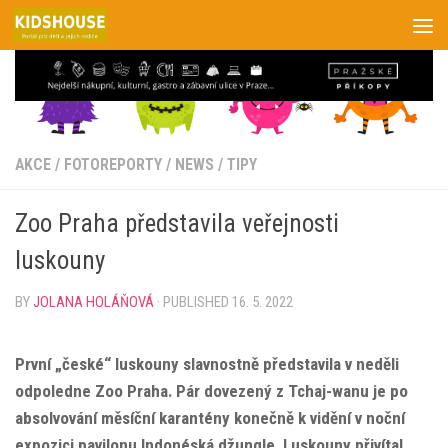
Skip to content
AKCE
/
FOTOREPORTY
/
NEWS
/
TIPY
Zoo Praha představila veřejnosti
luskouny
BY
JOLANA HOLÁŇOVÁ
· PUBLISHED
16. 5. 2022
První „české“ luskouny slavnostně představila v neděli
odpoledne Zoo Praha. Pár dovezený z Tchaj-wanu je po
absolvování měsíční karantény konečně k vidění v noční
expozici pavilonu Indonéská džungle. Luskouny přivítal