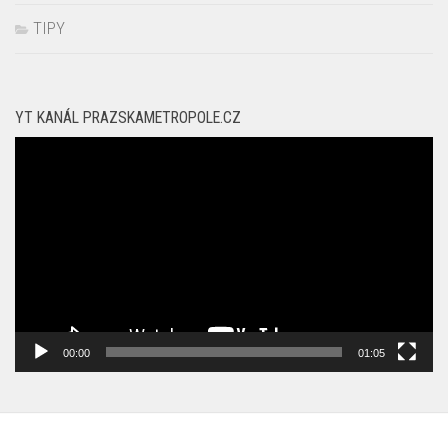
TIPY
YT KANÁL PRAZSKAMETROPOLE.CZ
Video
přehrávač
00:00
01:05