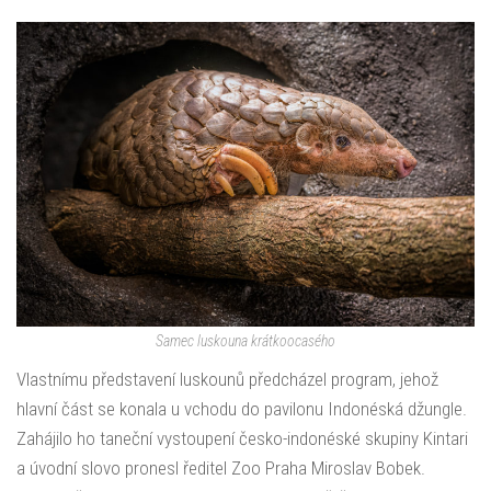
Samec luskouna krátkoocasého
Vlastnímu představení luskounů předcházel program, jehož
hlavní část se konala u vchodu do pavilonu Indonéská džungle.
Zahájilo ho taneční vystoupení česko-indonéské skupiny Kintari
a úvodní slovo pronesl ředitel Zoo Praha Miroslav Bobek.