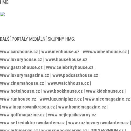
HMG:
DALŠÍ PORTÁLY MEDIÁLNÍ SKUPINY HMG:
www.carshouse.cz
|
www.menhouse.cz
|
www.womenhouse.cz
|
www.luxuryhouse.cz
|
www.househouse.cz
|
www.gastrohouse.cz
|
www.celebrityhouse.cz
|
www.luxurymagazine.cz
|
www.podcasthouse.cz
|
www.cinemahouse.cz
|
www.watchhouse.cz
|
www.hotelhouse.cz
|
www.bookhouse.cz
|
www.kidshouse.cz
|
www.runhouse.cz
|
www.luxusniplaze.cz
|
www.nicemagazine.cz
|
www.inspirovanikrasou.cz
|
www.homemagazine.cz
|
www.golfmagazine.cz
|
www.nejlepsikavarny.cz
|
www.sefredaktorzavolantem.cz
|
www.rozhovoryzavolantem.cz
|
www.letniservis.cz
|
www.snehovyservis.cz
|
ONLYFASHION.cz
|