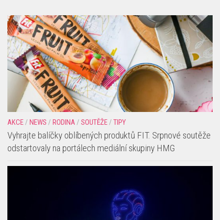
AKCE
/
NEWS
/
RODINA
/
SOUTĚŽE
/
TIPY
Vyhrajte balíčky oblíbených produktů FIT. Srpnové soutěže
odstartovaly na portálech mediální skupiny HMG