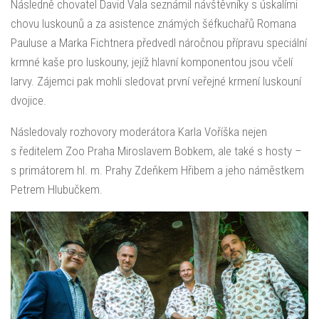
Následně chovatel David Vala seznámil návštěvníky s úskalími
chovu luskounů a za asistence známých šéfkuchařů Romana
Pauluse a Marka Fichtnera předvedl náročnou přípravu speciální
krmné kaše pro luskouny, jejíž hlavní komponentou jsou včelí
larvy. Zájemci pak mohli sledovat první veřejné krmení luskouní
dvojice.
Následovaly rozhovory moderátora Karla Voříška nejen
s ředitelem Zoo Praha Miroslavem Bobkem, ale také s hosty –
s primátorem hl. m. Prahy Zdeňkem Hřibem a jeho náměstkem
Petrem Hlubučkem.