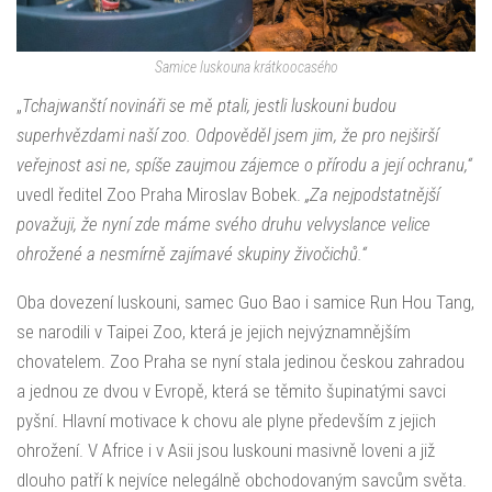
Samice luskouna krátkoocasého
„
Tchajwanští novináři se mě ptali, jestli luskouni budou
superhvězdami naší zoo. Odpověděl jsem jim, že pro nejširší
veřejnost asi ne, spíše zaujmou zájemce o přírodu a její ochranu,“
uvedl ředitel Zoo Praha Miroslav Bobek.
„Za nejpodstatnější
považuji, že nyní zde máme svého druhu velvyslance velice
ohrožené a nesmírně zajímavé skupiny živočichů.“
Oba dovezení luskouni, samec Guo Bao i samice Run Hou Tang,
se narodili v Taipei Zoo, která je jejich nejvýznamnějším
chovatelem. Zoo Praha se nyní stala jedinou českou zahradou
a jednou ze dvou v Evropě, která se těmito šupinatými savci
pyšní. Hlavní motivace k chovu ale plyne především z jejich
ohrožení. V Africe i v Asii jsou luskouni masivně loveni a již
dlouho patří k nejvíce nelegálně obchodovaným savcům světa.