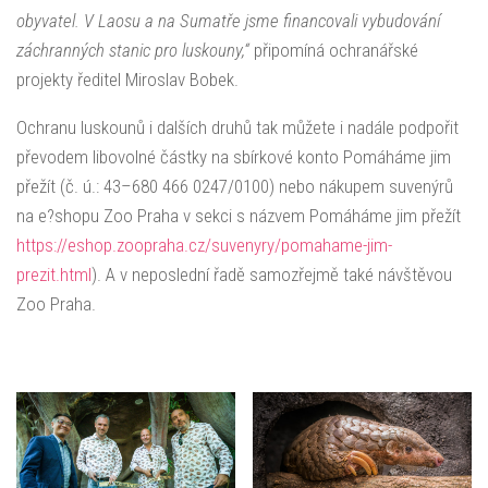
obyvatel. V Laosu a na Sumatře jsme financovali vybudování
záchranných stanic pro luskouny,“
připomíná ochranářské
projekty ředitel Miroslav Bobek.
Ochranu luskounů i dalších druhů tak můžete i nadále podpořit
převodem libovolné částky na sbírkové konto Pomáháme jim
přežít (č. ú.: 43–680 466 0247/0100) nebo nákupem suvenýrů
na e?shopu Zoo Praha v sekci s názvem Pomáháme jim přežít
https://eshop.zoopraha.cz/suvenyry/pomahame-jim-
prezit.html
). A v neposlední řadě samozřejmě také návštěvou
Zoo Praha.