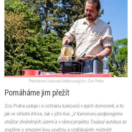
Představení luskounů krátkoocasých v Zoo Praha
Pomáháme jim přežít
Zoo Praha usiluje i o ochranu luskounů v jejich domovině, a to
jak ve střední Africe, tak v jižní Asii.
„V Kamerunu podporujeme
strážce chráněných území a v rámci projektu Toulavý autobus se
snažíme o omezení lovu osvětou a vzděláváním místních