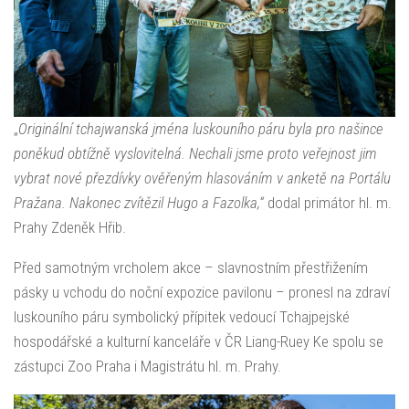
„
Originální tchajwanská jména luskouního páru byla pro našince
poněkud obtížně vyslovitelná. Nechali jsme proto veřejnost jim
vybrat nové přezdívky ověřeným hlasováním v anketě na Portálu
Pražana. Nakonec zvítězil Hugo a Fazolka,“
dodal primátor hl. m.
Prahy Zdeněk Hřib.
Před samotným vrcholem akce – slavnostním přestřižením
pásky u vchodu do noční expozice pavilonu – pronesl na zdraví
luskouního páru symbolický přípitek vedoucí Tchajpejské
hospodářské a kulturní kanceláře v ČR Liang-Ruey Ke spolu se
zástupci Zoo Praha i Magistrátu hl. m. Prahy.