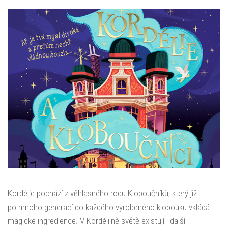
Kordélie pochází z věhlasného rodu Kloboučníků, který již
po mnoho generací do každého vyrobeného klobouku vkládá
magické ingredience. V Kordéliině světě existují i další