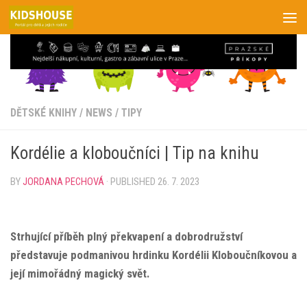
Skip to content
DĚTSKÉ KNIHY
/
NEWS
/
TIPY
Kordélie a kloboučníci | Tip na knihu
BY
JORDANA PECHOVÁ
· PUBLISHED
26. 7. 2023
Strhující příběh plný překvapení a dobrodružství
představuje podmanivou hrdinku Kordélii Kloboučníkovou a
její mimořádný magický svět.