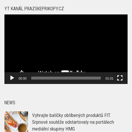
YT KANÁL PRAZSKEPRIKOPY.CZ
Video
přehrávač
00:00
01:01
NEWS
Vyhrajte balíčky oblíbených produktů FIT.
Srpnové soutěže odstartovaly na portálech
mediální skupiny HMG