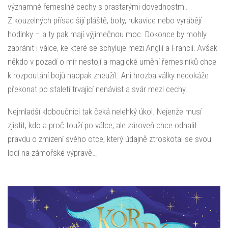
významné řemeslné cechy s prastarými dovednostmi.
Z kouzelných přísad šijí pláště, boty, rukavice nebo vyrábějí
hodinky – a ty pak mají výjimečnou moc. Dokonce by mohly
zabránit i válce, ke které se schyluje mezi Anglií a Francií. Avšak
někdo v pozadí o mír nestojí a magické umění řemeslníků chce
k rozpoutání bojů naopak zneužít. Ani hrozba války nedokáže
překonat po staletí trvající nenávist a svár mezi cechy.
Nejmladší kloboučnici tak čeká nelehký úkol. Nejenže musí
zjistit, kdo a proč touží po válce, ale zároveň chce odhalit
pravdu o zmizení svého otce, který údajně ztroskotal se svou
lodí na zámořské výpravě…