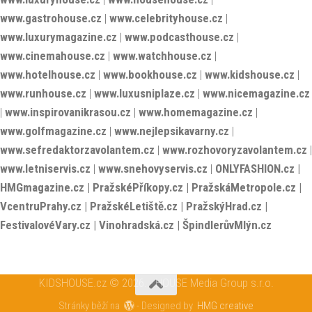
www.gastrohouse.cz
|
www.celebrityhouse.cz
|
www.luxurymagazine.cz
|
www.podcasthouse.cz
|
www.cinemahouse.cz
|
www.watchhouse.cz
|
www.hotelhouse.cz
|
www.bookhouse.cz
|
www.kidshouse.cz
|
www.runhouse.cz
|
www.luxusniplaze.cz
|
www.nicemagazine.cz
|
www.inspirovanikrasou.cz
|
www.homemagazine.cz
|
www.golfmagazine.cz
|
www.nejlepsikavarny.cz
|
www.sefredaktorzavolantem.cz
|
www.rozhovoryzavolantem.cz
|
www.letniservis.cz
|
www.snehovyservis.cz
|
ONLYFASHION.cz
|
HMGmagazine.cz
|
PražskéPříkopy.cz
|
PražskáMetropole.cz
|
VcentruPrahy.cz
|
PražskéLetiště.cz
|
PražskýHrad.cz
|
FestivalovéVary.cz
|
Vinohradská.cz
|
ŠpindlerůvMlýn.cz
KIDSHOUSE.cz © 2026. - HOUSE Media Group s.r.o.
Stránky běží na
- Designed by
HMG creative