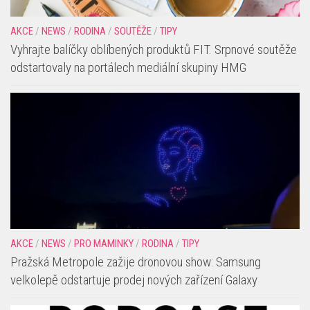
AKCE
/
NEWS
/
RODINA
/
SOUTĚŽE
/
TIPY
Vyhrajte balíčky oblíbených produktů FIT. Srpnové soutěže
odstartovaly na portálech mediální skupiny HMG
AKCE
/
NEWS
/
PRO MAMINKY
/
RODINA
/
TIPY
Pražská Metropole zažije dronovou show: Samsung
velkolepě odstartuje prodej nových zařízení Galaxy