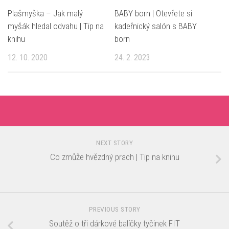
Plašmyška – Jak malý
BABY born | Otevřete si
myšák hledal odvahu | Tip na
kadeřnický salón s BABY
knihu
born
12. 10. 2020
24. 2. 2023
NEXT STORY
Co zmůže hvězdný prach | Tip na knihu
PREVIOUS STORY
Soutěž o tři dárkové balíčky tyčinek FIT