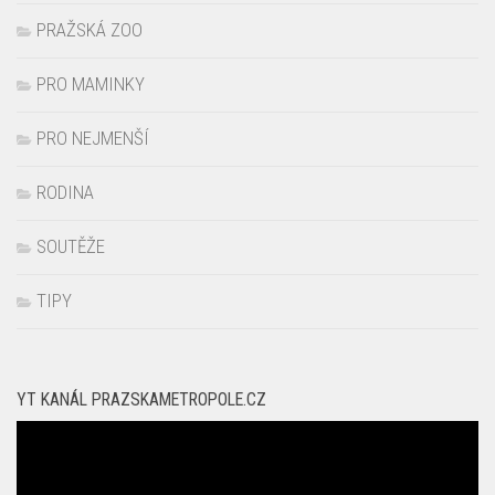
PRAŽSKÁ ZOO
PRO MAMINKY
PRO NEJMENŠÍ
RODINA
SOUTĚŽE
TIPY
YT KANÁL PRAZSKAMETROPOLE.CZ
Video
přehrávač