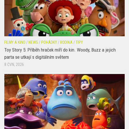
FILMY A KINO
/
NEWS
/
POHÁDKY
/
RODINA
/
TIPY
Toy Story 5: Příběh hraček míří do kin. Woody, Buzz a jejich
parta se utkají s digitálním světem
8 ČVN, 2026
FILMY A KINO
/
NEWS
/
POHÁDKY
/
PRO NEJMENŠÍ
/
TIPY
Podmořské dobrodružství pro celou rodinu: Mrzutá rybka láká