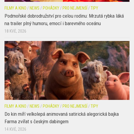
na trailer plný humoru, emocí i barevného oceánu
18 KVĚ, 2026
FILMY A KINO
/
NEWS
/
POHÁDKY
/
PRO NEJMENŠÍ
/
TIPY
Do kin míří velkolepá animovaná satirická alegorická bajka
Farma zvířat s českým dabingem
14 KVĚ, 2026