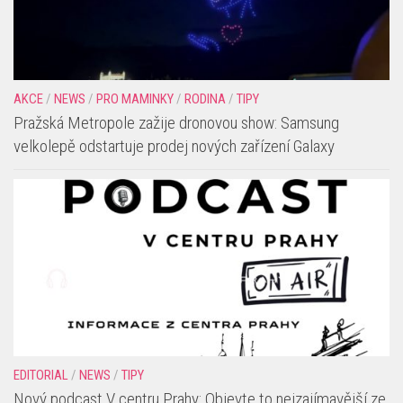
AKCE
/
NEWS
/
PRO MAMINKY
/
RODINA
/
TIPY
Pražská Metropole zažije dronovou show: Samsung
velkolepě odstartuje prodej nových zařízení Galaxy
EDITORIAL
/
NEWS
/
TIPY
Nový podcast V centru Prahy: Objevte to nejzajímavější ze