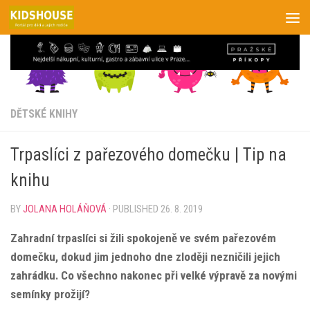
Skip to content
DĚTSKÉ KNIHY
Trpaslíci z pařezového domečku | Tip na
knihu
BY
JOLANA HOLÁŇOVÁ
· PUBLISHED
26. 8. 2019
Zahradní trpaslíci si žili spokojeně ve svém pařezovém
domečku, dokud jim jednoho dne zloději nezničili jejich
zahrádku. Co všechno nakonec při velké výpravě za novými
semínky prožijí?