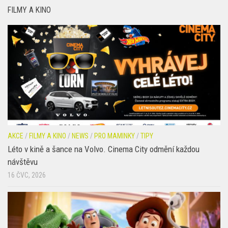
AKCE
/
FILMY A KINO
/
NEWS
/
PRO MAMINKY
/
TIPY
Léto v kině a šance na Volvo. Cinema City odmění každou
návštěvu
16 ČVC, 2026