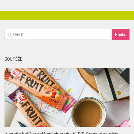
Vyhledávání
SOUTĚŽE
Vyhrajte balíčky oblíbených produktů FIT. Srpnové soutěže
odstartovaly na portálech mediální skupiny HMG