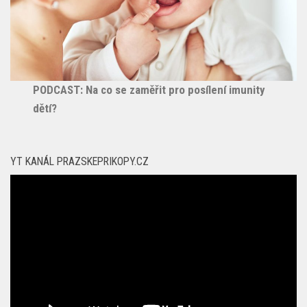
PODCAST: Na co se zaměřit pro posílení imunity
dětí?
YT KANÁL PRAZSKEPRIKOPY.CZ
Video
přehrávač