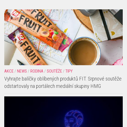
AKCE
/
NEWS
/
RODINA
/
SOUTĚŽE
/
TIPY
Vyhrajte balíčky oblíbených produktů FIT. Srpnové soutěže
odstartovaly na portálech mediální skupiny HMG