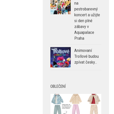
na
pestrobarevný
koncert a užijte
si den plné
zábavy v
Aquapalace
Praha
Animovaní
Trollové budou
zpívat česky…
OBLEČENÍ