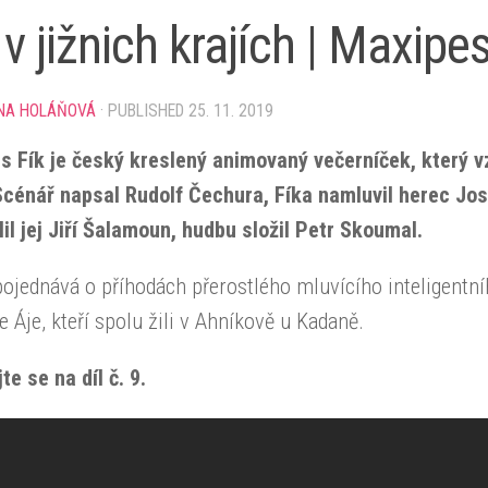
 v jižnich krajích | Maxipes
NA HOLÁŇOVÁ
· PUBLISHED
25. 11. 2019
s Fík je český kreslený animovaný večerníček, který vz
Scénář napsal Rudolf Čechura, Fíka namluvil herec Jos
il jej Jiří Šalamoun, hudbu složil Petr Skoumal.
pojednává o příhodách přerostlého mluvícího inteligentní
e Áje, kteří spolu žili v Ahníkově u Kadaně.
te se na díl č. 9.