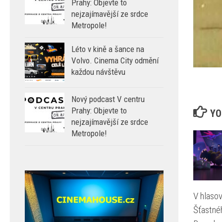
Prahy: Objevte to
nejzajímavější ze srdce
Metropole!
Léto v kině a šance na
Volvo. Cinema City odmění
každou návštěvu
Nový podcast V centru
Prahy: Objevte to
YO
nejzajímavější ze srdce
Metropole!
V hlaso
Šťastné