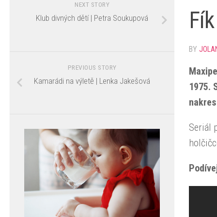
NEXT STORY
Fík
Klub divných dětí | Petra Soukupová
BY
JOLA
PREVIOUS STORY
Maxipe
Kamarádi na výletě | Lenka Jakešová
1975. 
nakresl
Seriál 
holčičc
Podívej