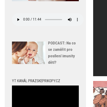
PODCAST: Na co
se zaměřit pro
posílení imunity
dětí?
YT KANÁL PRAZSKEPRIKOPY.CZ
Video
přehrávač