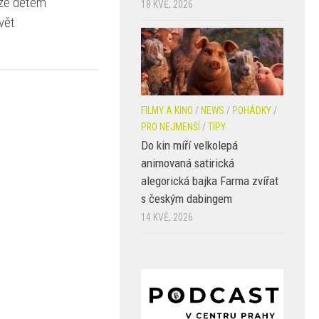
že dětem
18 KVĚ, 2026
vět
FILMY A KINO
/
NEWS
/
POHÁDKY
/
PRO NEJMENŠÍ
/
TIPY
Do kin míří velkolepá
animovaná satirická
alegorická bajka Farma zvířat
s českým dabingem
14 KVĚ, 2026