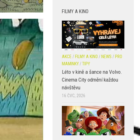
FILMY A KINO
AKCE
/
FILMY A KINO
/
NEWS
/
PRO
MAMINKY
/
TIPY
Léto v kině a šance na Volvo.
Cinema City odmění každou
návštěvu
16 ČVC, 2026