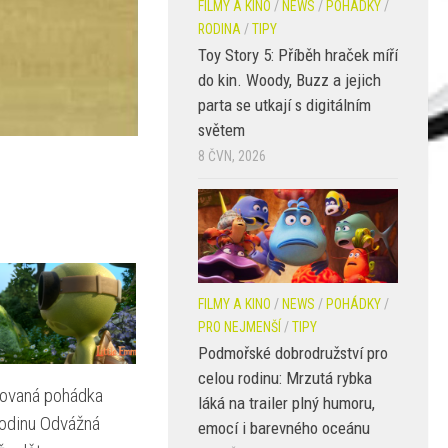
FILMY A KINO
/
NEWS
/
POHÁDKY
/
RODINA
/
TIPY
Toy Story 5: Příběh hraček míří
do kin. Woody, Buzz a jejich
parta se utkají s digitálním
světem
8 ČVN, 2026
FILMY A KINO
/
NEWS
/
POHÁDKY
/
PRO NEJMENŠÍ
/
TIPY
Podmořské dobrodružství pro
celou rodinu: Mrzutá rybka
ovaná pohádka
láká na trailer plný humoru,
rodinu Odvážná
emocí i barevného oceánu