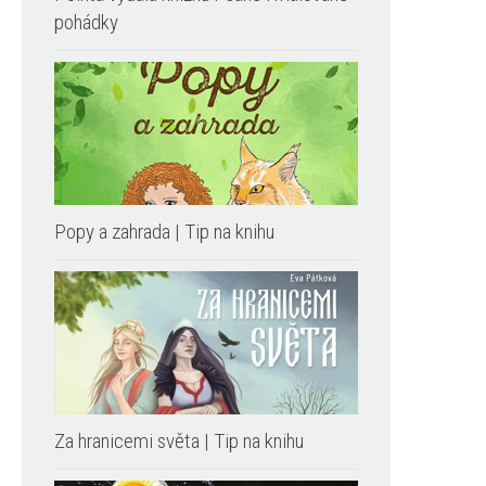
pohádky
Popy a zahrada | Tip na knihu
Za hranicemi světa | Tip na knihu