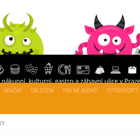
HRAČKY
OBLEČENÍ
PRO NEJMENŠÍ
FOTOREPORTY
KY