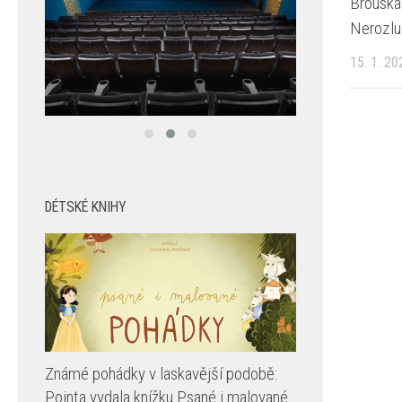
Brouska
Nerozlu
15. 1. 20
DÉTSKÉ KNIHY
Známé pohádky v laskavější podobě:
Pointa vydala knížku Psané i malované