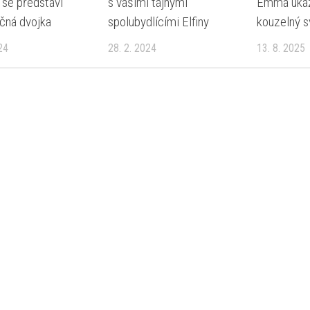
 se představí
s vašimi tajnými
Emma uká
čná dvojka
spolubydlícími Elfiny
kouzelný s
24
28. 2. 2024
13. 8. 2025