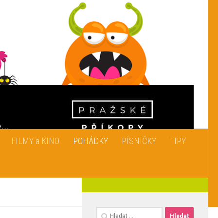
FILMY a KINO
POHÁDKY
PÍSNIČKY
TIPY
Vyhledávání