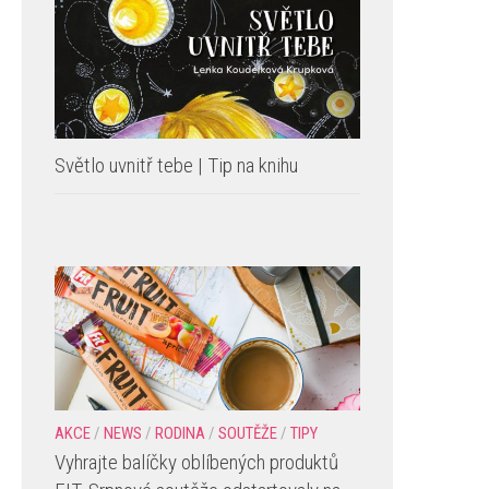
Světlo uvnitř tebe | Tip na knihu
AKCE
/
NEWS
/
RODINA
/
SOUTĚŽE
/
TIPY
Vyhrajte balíčky oblíbených produktů