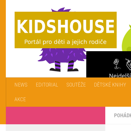
Skip to content
NEWS
EDITORIAL
SOUTĚŽE
DĚTSKÉ KNIHY
AKCE
POHÁD