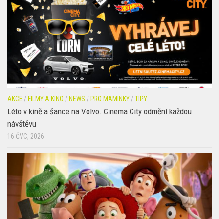
AKCE
/
FILMY A KINO
/
NEWS
/
PRO MAMINKY
/
TIPY
Léto v kině a šance na Volvo. Cinema City odmění každou
návštěvu
16 ČVC, 2026