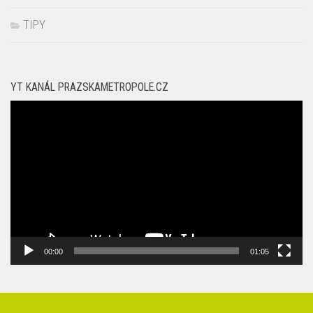
YT KANÁL PRAZSKAMETROPOLE.CZ
Video
přehrávač
00:00
01:05
Vyhledávání