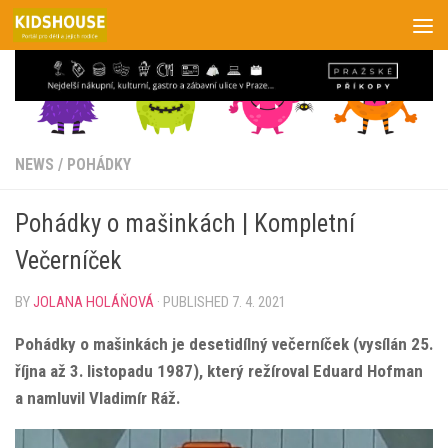
Skip to content
NEWS
/
POHÁDKY
Pohádky o mašinkách | Kompletní
Večerníček
BY
JOLANA HOLÁŇOVÁ
· PUBLISHED
7. 4. 2021
Pohádky o mašinkách je desetidílný večerníček (vysílán 25.
října až 3. listopadu 1987), který režíroval Eduard Hofman
a namluvil Vladimír Ráž.