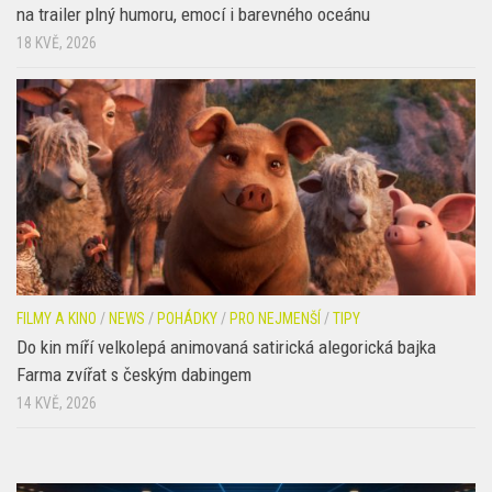
FILMY A KINO
/
NEWS
/
POHÁDKY
/
PRO NEJMENŠÍ
/
TIPY
Do kin míří velkolepá animovaná satirická alegorická bajka
Farma zvířat s českým dabingem
14 KVĚ, 2026