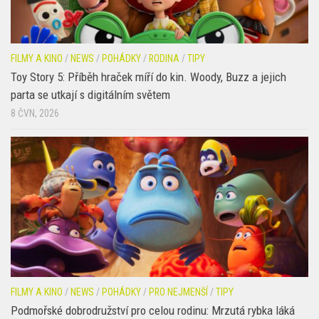
FILMY A KINO
/
NEWS
/
POHÁDKY
/
RODINA
/
TIPY
Toy Story 5: Příběh hraček míří do kin. Woody, Buzz a jejich
parta se utkají s digitálním světem
8 ČVN, 2026
FILMY A KINO
/
NEWS
/
POHÁDKY
/
PRO NEJMENŠÍ
/
TIPY
Podmořské dobrodružství pro celou rodinu: Mrzutá rybka láká
na trailer plný humoru, emocí i barevného oceánu
18 KVĚ, 2026