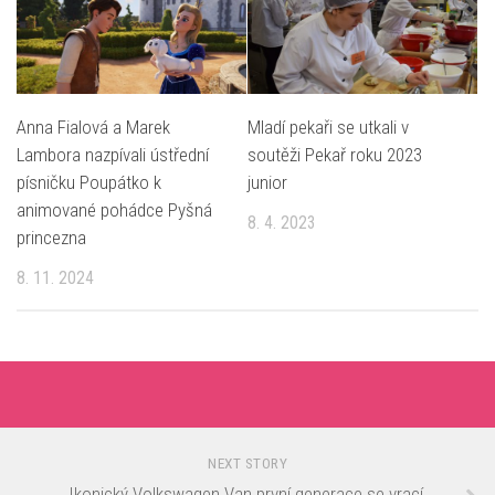
Anna Fialová a Marek
Mladí pekaři se utkali v
Lambora nazpívali ústřední
soutěži Pekař roku 2023
písničku Poupátko k
junior
animované pohádce Pyšná
8. 4. 2023
princezna
8. 11. 2024
NEXT STORY
Ikonický Volkswagen Van první generace se vrací,