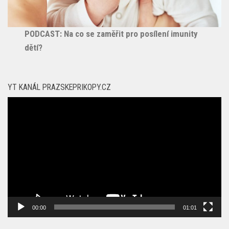
PODCAST: Na co se zaměřit pro posílení imunity
dětí?
YT KANÁL PRAZSKEPRIKOPY.CZ
Video
přehrávač
00:00
01:01