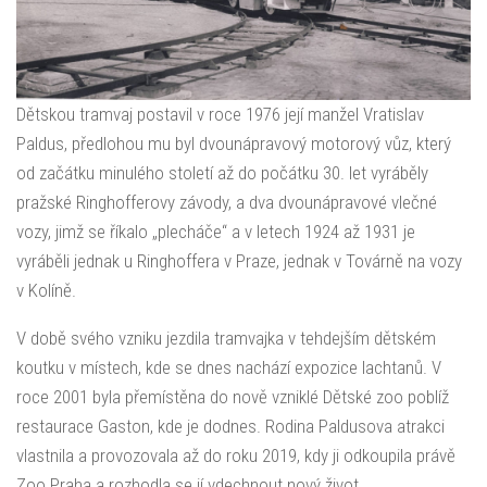
Dětskou tramvaj postavil v roce 1976 její manžel Vratislav
Paldus, předlohou mu byl dvounápravový motorový vůz, který
od začátku minulého století až do počátku 30. let vyráběly
pražské Ringhofferovy závody, a dva dvounápravové vlečné
vozy, jimž se říkalo „plecháče“ a v letech 1924 až 1931 je
vyráběli jednak u Ringhoffera v Praze, jednak v Továrně na vozy
v Kolíně.
V době svého vzniku jezdila tramvajka v tehdejším dětském
koutku v místech, kde se dnes nachází expozice lachtanů. V
roce 2001 byla přemístěna do nově vzniklé Dětské zoo poblíž
restaurace Gaston, kde je dodnes. Rodina Paldusova atrakci
vlastnila a provozovala až do roku 2019, kdy ji odkoupila právě
Zoo Praha a rozhodla se jí vdechnout nový život.