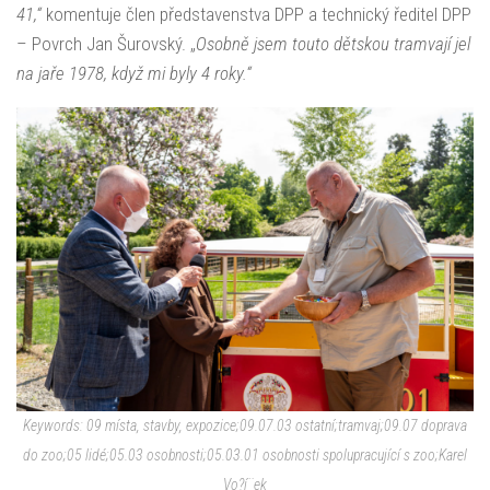
41,“
komentuje člen představenstva DPP a technický ředitel DPP
– Povrch Jan Šurovský. „
Osobně jsem touto dětskou tramvají jel
na jaře 1978, když mi byly 4 roky.“
Keywords: 09 místa, stavby, expozice;09.07.03 ostatní;tramvaj;09.07 doprava
do zoo;05 lidé;05.03 osobnosti;05.03.01 osobnosti spolupracující s zoo;Karel
Vo?í¨ek