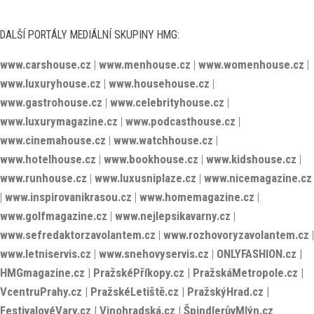
DALŠÍ PORTÁLY MEDIÁLNÍ SKUPINY HMG:
www.carshouse.cz
|
www.menhouse.cz
|
www.womenhouse.cz
|
www.luxuryhouse.cz
|
www.househouse.cz
|
www.gastrohouse.cz
|
www.celebrityhouse.cz
|
www.luxurymagazine.cz
|
www.podcasthouse.cz
|
www.cinemahouse.cz
|
www.watchhouse.cz
|
www.hotelhouse.cz
|
www.bookhouse.cz
|
www.kidshouse.cz
|
www.runhouse.cz
|
www.luxusniplaze.cz
|
www.nicemagazine.cz
|
www.inspirovanikrasou.cz
|
www.homemagazine.cz
|
www.golfmagazine.cz
|
www.nejlepsikavarny.cz
|
www.sefredaktorzavolantem.cz
|
www.rozhovoryzavolantem.cz
|
www.letniservis.cz
|
www.snehovyservis.cz
|
ONLYFASHION.cz
|
HMGmagazine.cz
|
PražskéPříkopy.cz
|
PražskáMetropole.cz
|
VcentruPrahy.cz
|
PražskéLetiště.cz
|
PražskýHrad.cz
|
FestivalovéVary.cz
|
Vinohradská.cz
|
ŠpindlerůvMlýn.cz