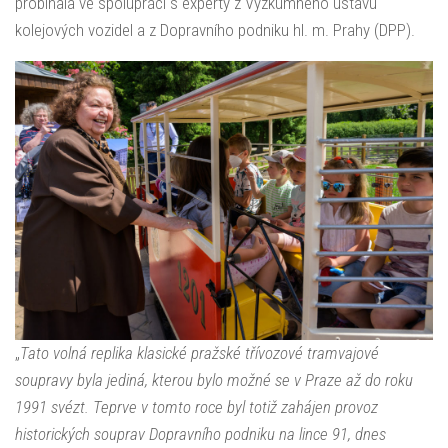
probíhala ve spolupráci s experty z Výzkumného ústavu
kolejových vozidel a z Dopravního podniku hl. m. Prahy (DPP).
„
Tato volná replika klasické pražské třívozové tramvajové
soupravy byla jediná, kterou bylo možné se v Praze až do roku
1991 svézt. Teprve v tomto roce byl totiž zahájen provoz
historických souprav Dopravního podniku na lince 91, dnes