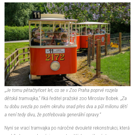
„
Je tomu pětačtyřicet let, co se v Zoo Praha poprvé rozjela
dětská tramvajka,“
říká ředitel pražské zoo Miroslav Bobek.
„Za
tu dobu svezla po svém okruhu snad přes dva a půl milionu dětí
a není tedy divu, že potřebovala generální opravy.“
Nyní se vrací tramvajka po náročné dvouleté rekonstrukci, která