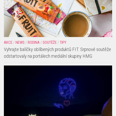
AKCE
/
NEWS
/
RODINA
/
SOUTĚŽE
/
TIPY
Vyhrajte balíčky oblíbených produktů FIT. Srpnové soutěže
odstartovaly na portálech mediální skupiny HMG