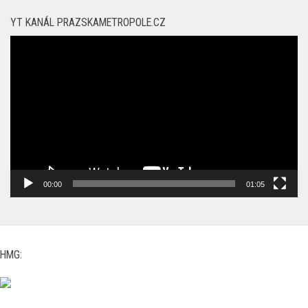
YT KANÁL PRAZSKAMETROPOLE.CZ
Video
přehrávač
00:00
01:05
HMG: