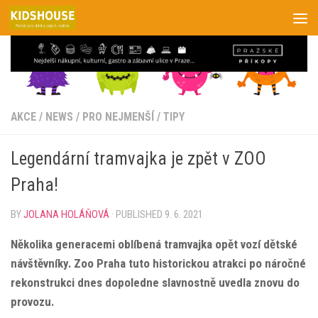
Skip to content
AKCE
/
NEWS
/
PRO NEJMENŠÍ
/
TIPY
Legendární tramvajka je zpět v ZOO
Praha!
BY
JOLANA HOLÁŇOVÁ
· PUBLISHED
9. 6. 2021
Několika generacemi oblíbená tramvajka opět vozí dětské
návštěvníky. Zoo Praha tuto historickou atrakci po náročné
rekonstrukci dnes dopoledne slavnostně uvedla znovu do
provozu.