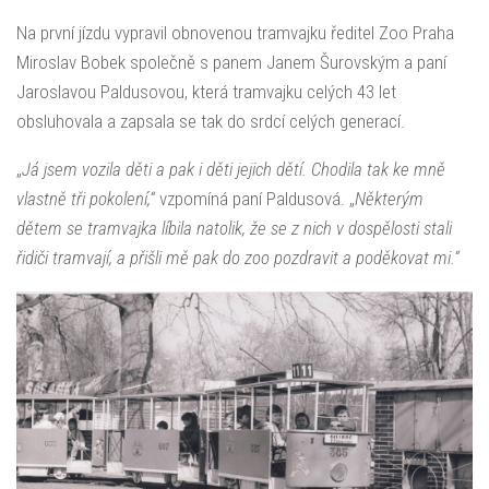
Na první jízdu vypravil obnovenou tramvajku ředitel Zoo Praha
Miroslav Bobek společně s panem Janem Šurovským a paní
Jaroslavou Paldusovou, která tramvajku celých 43 let
obsluhovala a zapsala se tak do srdcí celých generací.
„
Já jsem vozila děti a pak i děti jejich dětí. Chodila tak ke mně
vlastně tři pokolení,“
vzpomíná paní Paldusová. „
Některým
dětem se tramvajka líbila natolik, že se z nich v dospělosti stali
řidiči tramvají, a přišli mě pak do zoo pozdravit a poděkovat mi.“