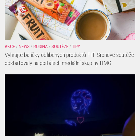
AKCE
/
NEWS
/
RODINA
/
SOUTĚŽE
/
TIPY
Vyhrajte balíčky oblíbených produktů FIT. Srpnové soutěže
odstartovaly na portálech mediální skupiny HMG
AKCE
/
NEWS
/
PRO MAMINKY
/
RODINA
/
TIPY
Pražská Metropole zažije dronovou show: Samsung
velkolepě odstartuje prodej nových zařízení Galaxy