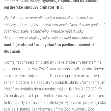
oběma hlavními městy,“
vysvětluje spolupráci na základě
partnerské smlouvy primátor Hřib.
„
Pražská zoo se neustále vyvíjí a autentickými expozicemi
přibližuje přirozený život zvířat veřejnosti. Nový Pavilon goril bude
opět něco zcela jedinečného. Přenese návštěvníky
do kamerunské krajiny plné rostlin a zvuků tamní přírody,“
nastiňuje atmosféru chystaného pavilonu náměstek
Hlubuček
.
Kromě nadcházejících plánů byly také stěžejním tématem na
zahájení akce aktivity Zoo Praha na pomoc válkou ohroženým
chovatelským zařízením na Ukrajině a uprchlým ukrajinským
ženám a dětem. Na speciálním podúčtu sbírky „Pomáháme jim
přežít“ se podařilo dosud nashromáždit již přes 3 170 000 Kč.
Za části vybraných prostředků již pražská zoo vypravila celkem
tři transporty s krmivem a potřebným vybavením pro ukrajinské
zoo, další peníze pak věnovala přímo Zoo Mykolajiv, Zoo