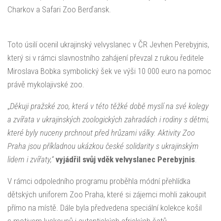
Charkov a Safari Zoo Berďansk.
Toto úsilí ocenil ukrajinský velvyslanec v ČR Jevhen Perebyjnis,
který si v rámci slavnostního zahájení převzal z rukou ředitele
Miroslava Bobka symbolický šek ve výši 10 000 euro na pomoc
právě mykolajivské zoo.
„
Děkuji pražské zoo, která v této těžké době myslí na své kolegy
a zvířata v ukrajinských zoologických zahradách i rodiny s dětmi,
které byly nuceny prchnout před hrůzami války. Aktivity Zoo
Praha jsou příkladnou ukázkou české solidarity s ukrajinským
lidem i zvířaty,“
vyjádřil svůj vděk velvyslanec Perebyjnis
.
V rámci odpoledního programu proběhla módní přehlídka
dětských uniforem Zoo Praha, které si zájemci mohli zakoupit
přímo na místě. Dále byla předvedena speciální kolekce košil