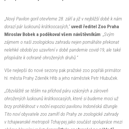
„
Nový Pavilon goril otevřeme 28. září a již v nejbližší době k nám
dorazí pár luskounů krátkoocasých,“
uvedl ředitel Zoo Praha
Miroslav Bobek a poděkoval všem návštěvníkům
: „
Svým
zájmem o naši zoologickou zahradu nejen pomáháte překonat
nelehké období po uzavření v době pandemie covid-19, ale také
přispíváte k ochraně ohrožených druhů.“
Vše nejlepší do nové sezony pak pražské zoo popřáli primátor
hl. města Prahy Zdeněk Hřib a jeho náměstek Petr Hlubuček.
„
Obzvláště se těším na příchod páru vzácných a zároveň
ohrožených luskounů krátkoocasých, které si budeme moci už
brzy prohlédnout v noční expozici pavilonu Indonéská džungle.
Tito noví obyvatele zoo zamíří do Prahy ze zoologické zahrady
v tchajwanské metropoli Tchaj-pej jako součást spolupráce mezi