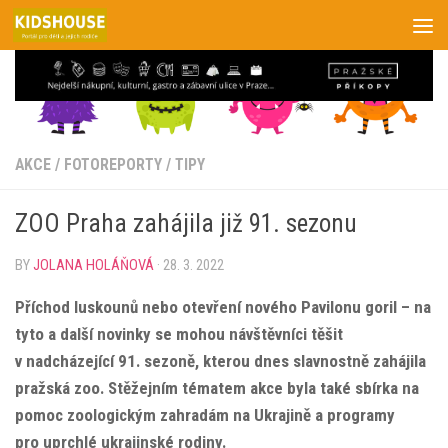
Skip to content
AKCE
/
FOTOREPORTY
/
TIPY
ZOO Praha zahájila již 91. sezonu
BY
JOLANA HOLÁŇOVÁ
·
28. 3. 2022
Příchod luskounů nebo otevření nového Pavilonu goril – na
tyto a další novinky se mohou návštěvníci těšit
v nadcházející 91. sezoně, kterou dnes slavnostně zahájila
pražská zoo. Stěžejním tématem akce byla také sbírka na
pomoc zoologickým zahradám na Ukrajině a programy
pro uprchlé ukrajinské rodiny.