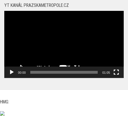
přehrávač
00:00
01:05
HMG:
DALŠÍ PORTÁLY MEDIÁLNÍ SKUPINY HMG: