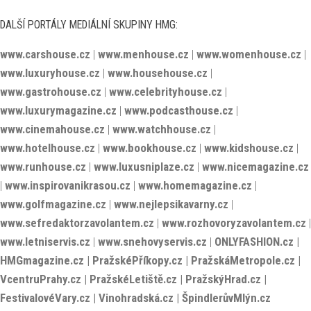
www.carshouse.cz
|
www.menhouse.cz
|
www.womenhouse.cz
|
www.luxuryhouse.cz
|
www.househouse.cz
|
www.gastrohouse.cz
|
www.celebrityhouse.cz
|
www.luxurymagazine.cz
|
www.podcasthouse.cz
|
www.cinemahouse.cz
|
www.watchhouse.cz
|
www.hotelhouse.cz
|
www.bookhouse.cz
|
www.kidshouse.cz
|
www.runhouse.cz
|
www.luxusniplaze.cz
|
www.nicemagazine.cz
|
www.inspirovanikrasou.cz
|
www.homemagazine.cz
|
www.golfmagazine.cz
|
www.nejlepsikavarny.cz
|
www.sefredaktorzavolantem.cz
|
www.rozhovoryzavolantem.cz
|
www.letniservis.cz
|
www.snehovyservis.cz
|
ONLYFASHION.cz
|
HMGmagazine.cz
|
PražskéPříkopy.cz
|
PražskáMetropole.cz
|
VcentruPrahy.cz
|
PražskéLetiště.cz
|
PražskýHrad.cz
|
FestivalovéVary.cz
|
Vinohradská.cz
|
ŠpindlerůvMlýn.cz
KIDSHOUSE.cz © 2026. - HOUSE Media Group s.r.o.