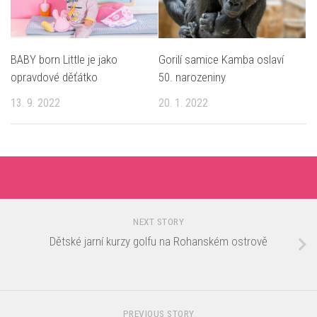
BABY born Little je jako
Gorilí samice Kamba oslaví
opravdové děťátko
50. narozeniny
13. 9. 2022
20. 1. 2022
NEXT STORY
Dětské jarní kurzy golfu na Rohanském ostrově
PREVIOUS STORY