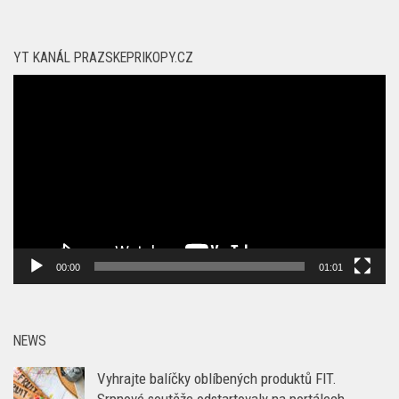
YT KANÁL PRAZSKEPRIKOPY.CZ
Video
přehrávač
00:00
01:01
NEWS
Vyhrajte balíčky oblíbených produktů FIT.
Srpnové soutěže odstartovaly na portálech