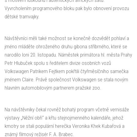
s motivem luskounů i autentických afrických šatů.
Vyvrcholením programového bloku pak bylo obnovení provozu
dětské tramvajky.
Návštěvníci měli také možnost se konečně dozvědět pohlaví a
jméno mláděte ohroženého druhu gibona stříbrného, které se
narodilo loni 20. listopadu. Náměstek primátora hl. města Prahy
Petr Hlubuček spolu s ředitelem divize osobních vozů
Volkswagen Patrikem Fejtkem pokřtili čtyřměsíčního samečka
jménem Claire. Právě společnost Volkswagen se stala novým
hlavním automobilovým partnerem pražské zoo.
Na návštěvníky čekal rovněž bohatý program včetně vernisáže
výstavy „Něžní obři“ a křtu stejnojmenného kalendáře, jehož
kmotry se stali populární herečka Veronika Khek Kubařová a
známý filmový režisér F. A. Brabec.