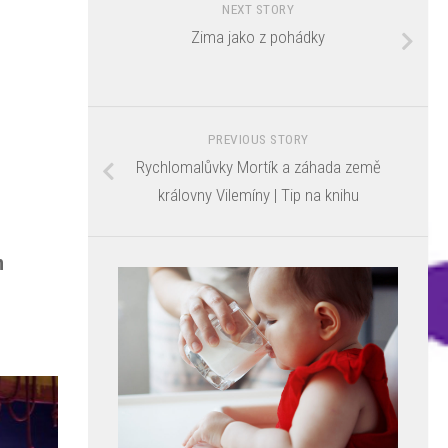
NEXT STORY
Zima jako z pohádky
PREVIOUS STORY
Rychlomalůvky Mortík a záhada země
královny Vilemíny | Tip na knihu
m