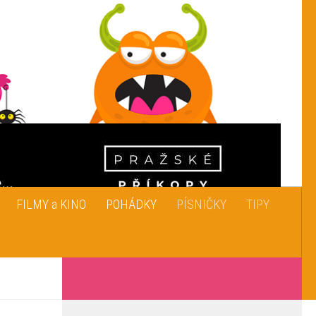
FILMY a KINO
POHÁDKY
PÍSNIČKY
TIPY