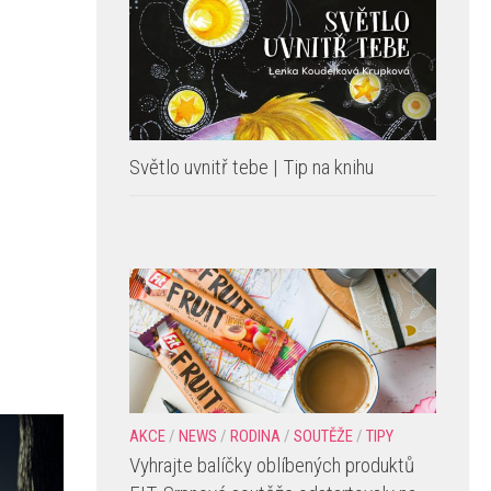
Za hranicemi světa | Tip na knihu
Světlo uvnitř tebe | Tip na knihu
AKCE
/
NEWS
/
RODINA
/
SOUTĚŽE
/
TIPY