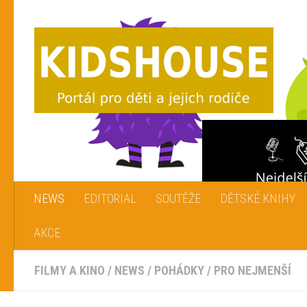
Skip to content
NEWS
EDITORIAL
SOUTĚŽE
DĚTSKÉ KNIHY
AKCE
FILMY A KINO
/
NEWS
/
POHÁDKY
/
PRO NEJMENŠÍ