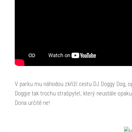
V parku mu náhodou zkříží cestu DJ Doggy Dog, op
Doggie tak trochu strašpytel, který neustále opa
Dona určitě ne!