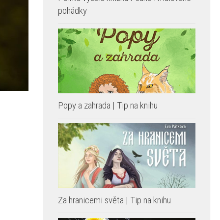
Známé pohádky v laskavější podobě:
Pointa vydala knížku Psané i malované
pohádky
Popy a zahrada | Tip na knihu