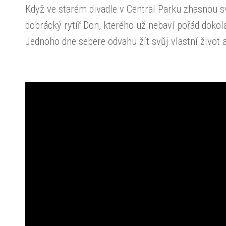
Když ve starém divadle v Central Parku zhasnou sv
dobrácký rytíř Don, kterého už nebaví pořád dokol
Jednoho dne sebere odvahu žít svůj vlastní život a