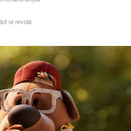
dyž se nevzdá.