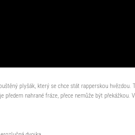
uštěný plyšák, který se chce stát rapperskou hvězdou. T
kuje předem nahrané fráze, přece nemůže být překážkou. V