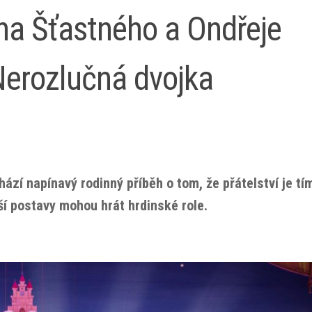
na Šťastného a Ondřeje
Nerozlučná dvojka
hází napínavý rodinný příběh o tom, že přátelství je tí
ší postavy mohou hrát hrdinské role.