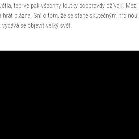
ětla, teprve pak všechny loutky doopravdy ožívají. Mezi 
a hrát blázna. Sní o tom, že se stane skutečným hrdinou!
 vydává se objevit velký svět.