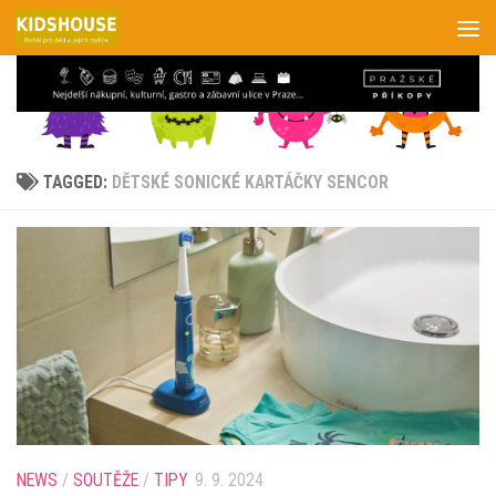
Skip to content
TAGGED:
DĚTSKÉ SONICKÉ KARTÁČKY SENCOR
NEWS
/
SOUTĚŽE
/
TIPY
9. 9. 2024