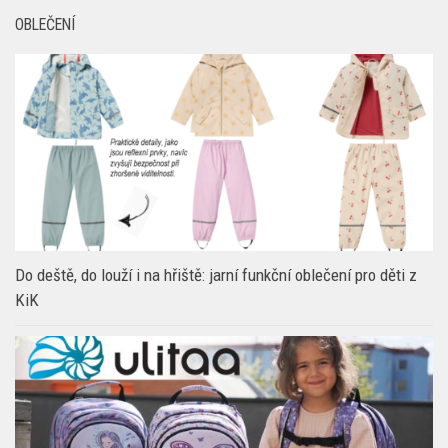
OBLEČENÍ
Do deště, do louží i na hřiště: jarní funkční oblečení pro děti z
KiK