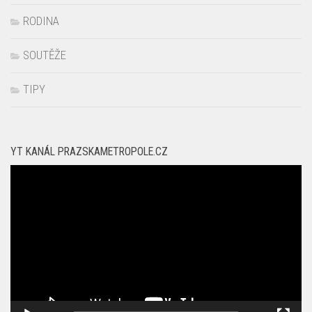
RODINA
SOUTĚŽE
TIPY
YT KANÁL PRAZSKAMETROPOLE.CZ
Video
přehrávač