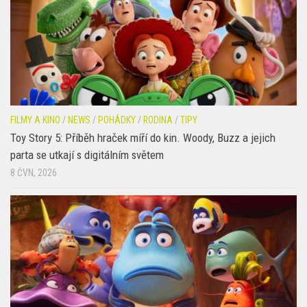
FILMY A KINO
/
NEWS
/
POHÁDKY
/
RODINA
/
TIPY
Toy Story 5: Příběh hraček míří do kin. Woody, Buzz a jejich
parta se utkají s digitálním světem
8 ČVN, 2026