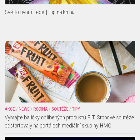
Světlo uvnitř tebe | Tip na knihu
AKCE
/
NEWS
/
RODINA
/
SOUTĚŽE
/
TIPY
Vyhrajte balíčky oblíbených produktů FIT. Srpnové soutěže
odstartovaly na portálech mediální skupiny HMG