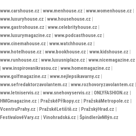
www.gastrohouse.cz
|
www.celebrityhouse.cz
|
www.luxurymagazine.cz
|
www.podcasthouse.cz
|
www.cinemahouse.cz
|
www.watchhouse.cz
|
www.hotelhouse.cz
|
www.bookhouse.cz
|
www.kidshouse.cz
|
www.runhouse.cz
|
www.luxusniplaze.cz
|
www.nicemagazine.cz
|
www.inspirovanikrasou.cz
|
www.homemagazine.cz
|
www.golfmagazine.cz
|
www.nejlepsikavarny.cz
|
www.sefredaktorzavolantem.cz
|
www.rozhovoryzavolantem.cz
|
www.letniservis.cz
|
www.snehovyservis.cz
|
ONLYFASHION.cz
|
HMGmagazine.cz
|
PražskéPříkopy.cz
|
PražskáMetropole.cz
|
VcentruPrahy.cz
|
PražskéLetiště.cz
|
PražskýHrad.cz
|
FestivalovéVary.cz
|
Vinohradská.cz
|
ŠpindlerůvMlýn.cz
KIDSHOUSE.cz © 2026. - HOUSE Media Group s.r.o.
Stránky běží na
- Designed by
HMG creative