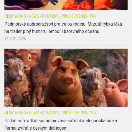
FILMY A KINO
/
NEWS
/
POHÁDKY
/
PRO NEJMENŠÍ
/
TIPY
Podmořské dobrodružství pro celou rodinu: Mrzutá rybka láká
na trailer plný humoru, emocí i barevného oceánu
18 KVĚ, 2026
FILMY A KINO
/
NEWS
/
POHÁDKY
/
PRO NEJMENŠÍ
/
TIPY
Do kin míří velkolepá animovaná satirická alegorická bajka
Farma zvířat s českým dabingem