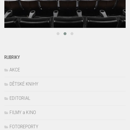
RUBRIKY
AKCE
DĚTSKÉ KNIHY
EDITORIAL
FILMY a KINO
FOTOREPORTY