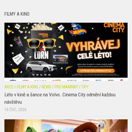
FILMY A KINO
AKCE
/
FILMY A KINO
/
NEWS
/
PRO MAMINKY
/
TIPY
Léto v kině a šance na Volvo. Cinema City odmění každou
návštěvu
16 ČVC, 2026