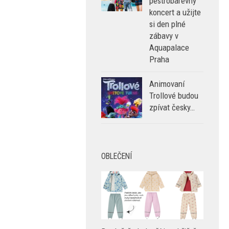
na
pestrobarevný
koncert a užijte
si den plné
zábavy v
Aquapalace
Praha
Animovaní
Trollové budou
zpívat česky…
OBLEČENÍ