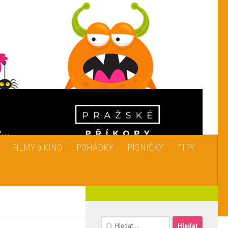
FILMY a KINO
POHÁDKY
PÍSNIČKY
TIPY
Vyhledávání