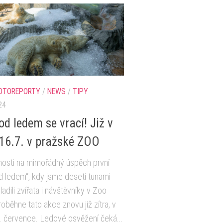
OTOREPORTY
/
NEWS
/
TIPY
24
od ledem se vrací! Již v
 16.7. v pražské ZOO
nosti na mimořádný úspěch první
 ledem“, kdy jsme deseti tunami
ladili zvířata i návštěvníky v Zoo
roběhne tato akce znovu již zítra, v
. července. Ledové osvěžení čeká...