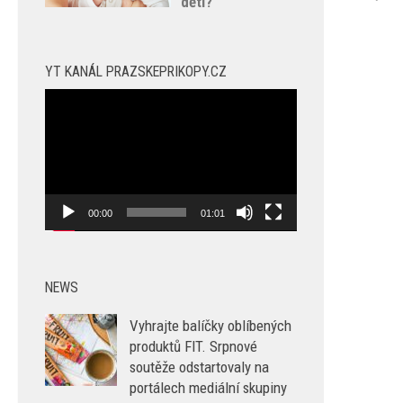
dětí?
YT KANÁL PRAZSKEPRIKOPY.CZ
Video
přehrávač
00:00
01:01
NEWS
Vyhrajte balíčky oblíbených
produktů FIT. Srpnové
soutěže odstartovaly na
portálech mediální skupiny