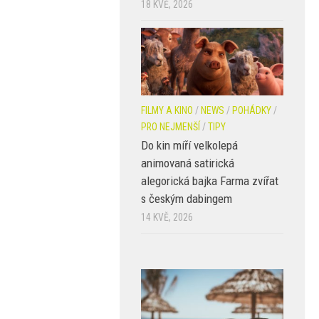
18 KVĚ, 2026
FILMY A KINO
/
NEWS
/
POHÁDKY
/
PRO NEJMENŠÍ
/
TIPY
Do kin míří velkolepá
animovaná satirická
alegorická bajka Farma zvířat
s českým dabingem
14 KVĚ, 2026