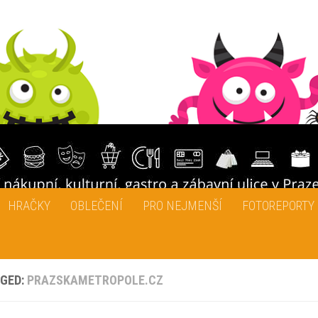
HRAČKY
OBLEČENÍ
PRO NEJMENŠÍ
FOTOREPORTY
GED:
PRAZSKAMETROPOLE.CZ