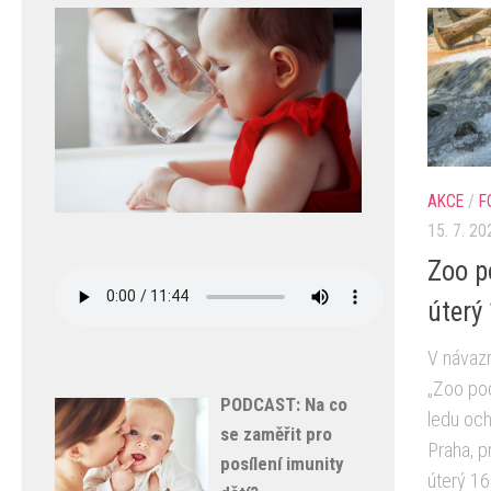
AKCE
/
F
15. 7. 20
Zoo p
úterý
V návaz
„Zoo pod
PODCAST: Na co
ledu och
se zaměřit pro
Praha, p
posílení imunity
úterý 16