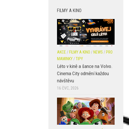
FILMY A KINO
AKCE
/
FILMY A KINO
/
NEWS
/
PRO
MAMINKY
/
TIPY
Léto v kině a šance na Volvo.
Cinema City odmění každou
návštěvu
16 ČVC, 2026