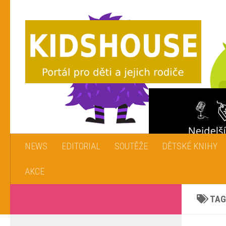
Skip to content
NEWS
EDITORIAL
SOUTĚŽE
DĚTSKÉ KNIHY
AKCE
TAG