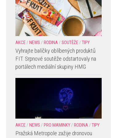
AKCE
/
NEWS
/
RODINA
/
SOUTĚŽE
/
TIPY
Vyhrajte balíčky oblíbených produktů
FIT. Srpnové soutěže odstartovaly na
portálech mediální skupiny HMG
AKCE
/
NEWS
/
PRO MAMINKY
/
RODINA
/
TIPY
Pražská Metropole zažije dronovou