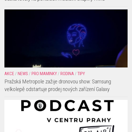
AKCE
/
NEWS
/
RODINA
/
SOUTĚŽE
/
TIPY
Vyhrajte balíčky oblíbených produktů FIT. Srpnové soutěže
odstartovaly na portálech mediální skupiny HMG
AKCE
/
NEWS
/
PRO MAMINKY
/
RODINA
/
TIPY
Pražská Metropole zažije dronovou show: Samsung
velkolepě odstartuje prodej nových zařízení Galaxy