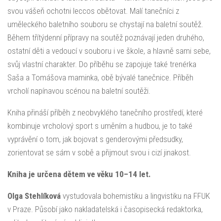
svou vášeň ochotni leccos obětovat. Malí tanečníci z
uměleckého baletního souboru se chystají na baletní soutěž.
Během třítýdenní přípravy na soutěž poznávají jeden druhého,
ostatní děti a vedoucí v souboru i ve škole, a hlavně sami sebe,
svůj vlastní charakter. Do příběhu se zapojuje také trenérka
Saša a Tomášova maminka, obě bývalé tanečnice. Příběh
vrcholí napínavou scénou na baletní soutěži.
Kniha přináší příběh z neobvyklého tanečního prostředí, které
kombinuje vrcholový sport s uměním a hudbou, je to také
vyprávění o tom, jak bojovat s genderovými předsudky,
zorientovat se sám v sobě a přijmout svou i cizí jinakost.
Kniha je určena dětem ve věku 10–14 let.
Olga Stehlíková
vystudovala bohemistiku a lingvistiku na FFUK
v Praze. Působí jako nakladatelská i časopisecká redaktorka,