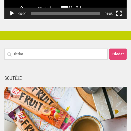
00:00
01:05
Vyhledávání
SOUTĚŽE