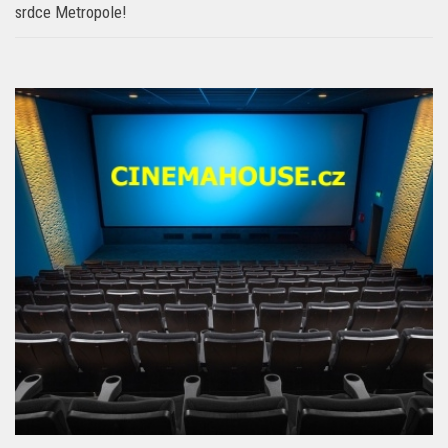
Nový podcast V centru Prahy: Objevte to nejzajímavější ze
srdce Metropole!