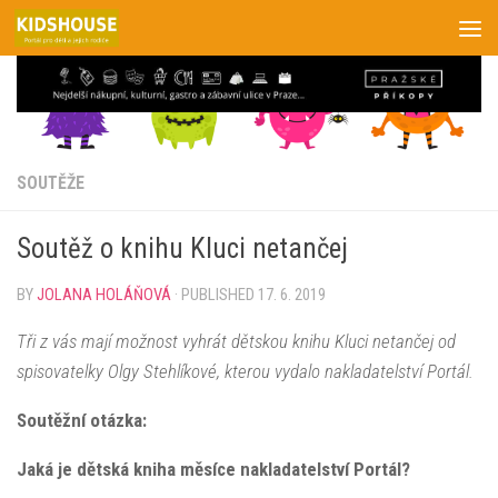
Skip to content
SOUTĚŽE
Soutěž o knihu Kluci netančej
BY
JOLANA HOLÁŇOVÁ
· PUBLISHED
17. 6. 2019
Tři z vás mají možnost vyhrát dětskou knihu Kluci netančej od
spisovatelky Olgy Stehlíkové, kterou vydalo nakladatelství Portál.
Soutěžní otázka:
Jaká je dětská kniha měsíce nakladatelství Portál?