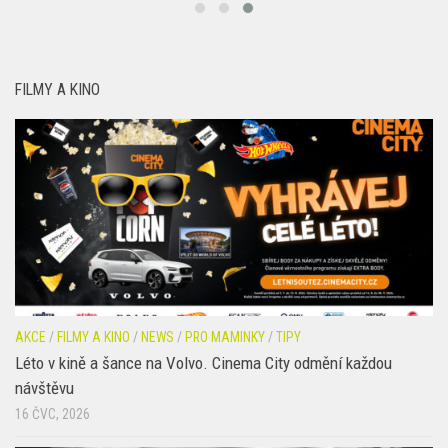
FILMY A KINO
AKCE
/
FILMY A KINO
/
NEWS
/
PRO MAMINKY
/
TIPY
Léto v kině a šance na Volvo. Cinema City odmění každou