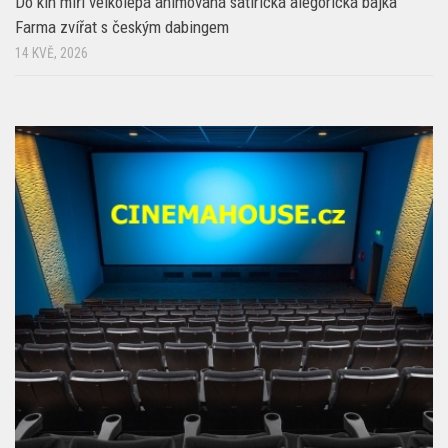
FILMY A KINO
/
NEWS
/
POHÁDKY
/
PRO NEJMENŠÍ
/
TIPY
Do kin míří velkolepá animovaná satirická alegorická bajka
Farma zvířat s českým dabingem
14 KVĚ, 2026