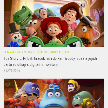
návštěvu
16 ČVC, 2026
FILMY A KINO
/
NEWS
/
POHÁDKY
/
RODINA
/
TIPY
Toy Story 5: Příběh hraček míří do kin. Woody, Buzz a jejich
parta se utkají s digitálním světem
8 ČVN, 2026