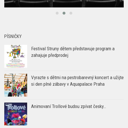
PÍSNIČKY
Festival Struny dětem představuje program a
zahajuje předprodej
Vyrazte s dětmi na pestrobarevný koncert a užijte
si den plné zábavy v Aquapalace Praha
Animovaní Trollové budou zpívat česky…