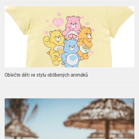
Pohodlí i zábava s oblečením se slušivými motivy Bluey
Oblečte děti ve stylu oblíbených animáků