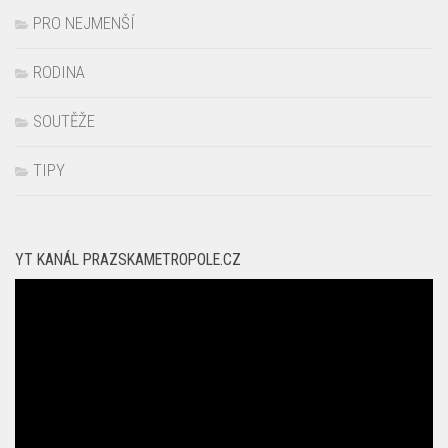
PRO MAMINKY
PRO NEJMENŠÍ
RODINA
SOUTĚŽE
TIPY
YT KANÁL PRAZSKAMETROPOLE.CZ
Video
přehrávač