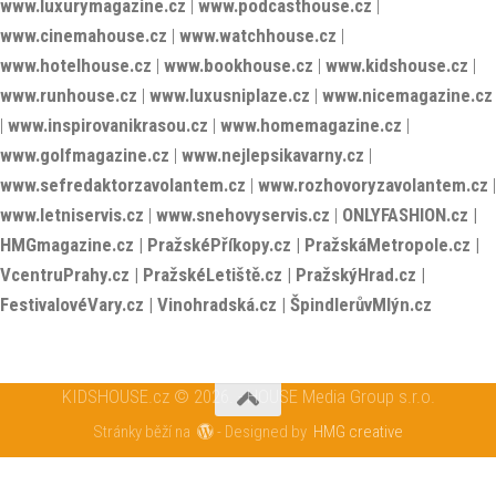
www.luxuryhouse.cz
|
www.househouse.cz
|
www.gastrohouse.cz
|
www.celebrityhouse.cz
|
www.luxurymagazine.cz
|
www.podcasthouse.cz
|
www.cinemahouse.cz
|
www.watchhouse.cz
|
www.hotelhouse.cz
|
www.bookhouse.cz
|
www.kidshouse.cz
|
www.runhouse.cz
|
www.luxusniplaze.cz
|
www.nicemagazine.cz
|
www.inspirovanikrasou.cz
|
www.homemagazine.cz
|
www.golfmagazine.cz
|
www.nejlepsikavarny.cz
|
www.sefredaktorzavolantem.cz
|
www.rozhovoryzavolantem.cz
|
www.letniservis.cz
|
www.snehovyservis.cz
|
ONLYFASHION.cz
|
HMGmagazine.cz
|
PražskéPříkopy.cz
|
PražskáMetropole.cz
|
VcentruPrahy.cz
|
PražskéLetiště.cz
|
PražskýHrad.cz
|
FestivalovéVary.cz
|
Vinohradská.cz
|
ŠpindlerůvMlýn.cz
KIDSHOUSE.cz © 2026. - HOUSE Media Group s.r.o.