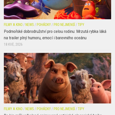
FILMY A KINO
/
NEWS
/
POHÁDKY
/
PRO NEJMENŠÍ
/
TIPY
Podmořské dobrodružství pro celou rodinu: Mrzutá rybka láká
na trailer plný humoru, emocí i barevného oceánu
18 KVĚ, 2026