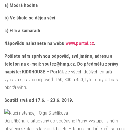
a) Modrá hodina
b) Ve škole se dějou věci
c) Ella a kamarádi
Nápovědu naleznete na webu
www.portal.cz
.
Pošlete nám správnou odpověď, své jméno, adresu a
telefon na e-mail: soutez@hmg.cz. Do předmětu zprávy
napište: KIDSHOUSE – Portál.
Ze všech došlých emailů
vyhrává správná odpověď: 150, 300 a 450, tyto maily od nás
obdrží výhru.
Soutěž trvá od 17.6. – 23.6. 2019.
Děj příběhu je situovaný do současné Prahy, vystupují v něm
obyčejní školáci s láskou k baletu – tanci a hudbě, kteří jsou pro