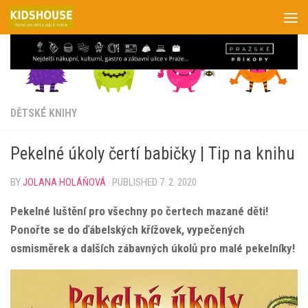
Skip to content
DĚTSKÉ KNIHY
Pekelné úkoly čertí babičky | Tip na knihu
BY
JOLANA HOLÁŇOVÁ
· PUBLISHED
7. 2. 2020
Pekelné luštění pro všechny po čertech mazané děti!
Ponořte se do ďábelských křížovek, vypečených
osmisměrek a dalších zábavných úkolů pro malé pekelníky!