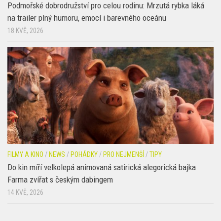
Podmořské dobrodružství pro celou rodinu: Mrzutá rybka láká
na trailer plný humoru, emocí i barevného oceánu
18 KVĚ, 2026
FILMY A KINO
/
NEWS
/
POHÁDKY
/
PRO NEJMENŠÍ
/
TIPY
Do kin míří velkolepá animovaná satirická alegorická bajka
Farma zvířat s českým dabingem
14 KVĚ, 2026