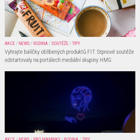
AKCE
/
NEWS
/
RODINA
/
SOUTĚŽE
/
TIPY
Vyhrajte balíčky oblíbených produktů FIT. Srpnové soutěže
odstartovaly na portálech mediální skupiny HMG
AKCE
/
NEWS
/
PRO MAMINKY
/
RODINA
/
TIPY