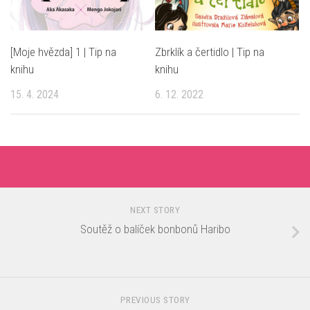
[Moje hvězda] 1 | Tip na
Zbrklík a čertidlo | Tip na
knihu
knihu
15. 4. 2024
6. 12. 2022
NEXT STORY
Soutěž o balíček bonbonů Haribo
PREVIOUS STORY