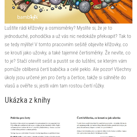
Luštíte rádi křížovky a osmisměrky? Myslíte si, že je to
jednoduché, pohodička a už vás nic nedokáže překvapit? Tak to
se tedy mýlíte! V tomto pracovním sešitě objevíte křížovky, co
se kroutí jako užovky, a také tajemné čertisměrky. Že nevíte, co
to je? Stačí otevřít sešit a pustit se do luštění, se kterým vám
pomůže oblíbená čertí babička a celé peklo. Ale pozor! Všechny
úkoly jsou určené jen pro čerty a čertice, takže si sáhněte do
vlasů a ověřte si, jestli vám tam rostou čertí růžky.
Ukázka z knihy