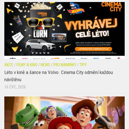
AKCE
/
FILMY A KINO
/
NEWS
/
PRO MAMINKY
/
TIPY
Léto v kině a šance na Volvo. Cinema City odmění každou
návštěvu
16 ČVC, 2026