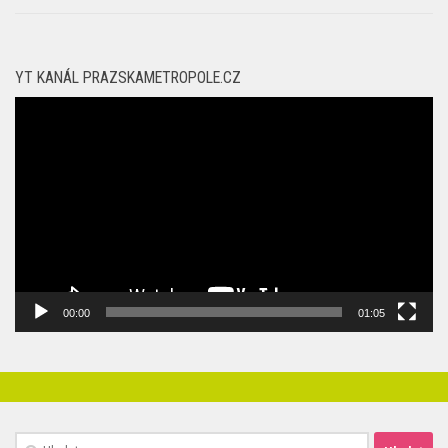
YT KANÁL PRAZSKAMETROPOLE.CZ
Video
přehrávač
00:00
01:05
Vyhledávání