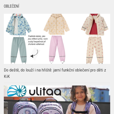
OBLEČENÍ
Do deště, do louží i na hřiště: jarní funkční oblečení pro děti z
KiK