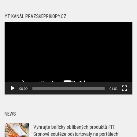
YT KANÁL PRAZSKEPRIKOPY.CZ
Video
přehrávač
00:00
01:01
NEWS
Vyhrajte balíčky oblíbených produktů FIT.
Srpnové soutěže odstartovaly na portálech