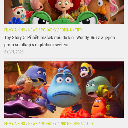
FILMY A KINO
/
NEWS
/
POHÁDKY
/
RODINA
/
TIPY
Toy Story 5: Příběh hraček míří do kin. Woody, Buzz a jejich
parta se utkají s digitálním světem
8 ČVN, 2026
FILMY A KINO
/
NEWS
/
POHÁDKY
/
PRO NEJMENŠÍ
/
TIPY