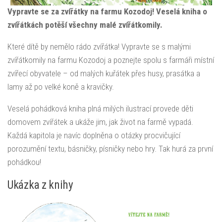
Vypravte se za zvířátky na farmu Kozodoj! Veselá kniha o
zvířátkách potěší všechny malé zvířátkomily.
Které dítě by nemělo rádo zvířátka! Vypravte se s malými
zvířátkomily na farmu Kozodoj a poznejte spolu s farmáři místní
zvířecí obyvatele – od malých kuřátek přes husy, prasátka a
lamy až po velké koně a kravičky.
Veselá pohádková kniha plná milých ilustrací provede děti
domovem zvířátek a ukáže jim, jak život na farmě vypadá.
Každá kapitola je navíc doplněna o otázky procvičující
porozumění textu, básničky, písničky nebo hry. Tak hurá za první
pohádkou!
Ukázka z knihy