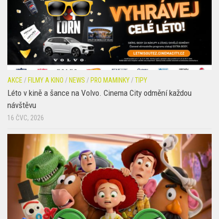
AKCE
/
FILMY A KINO
/
NEWS
/
PRO MAMINKY
/
TIPY
Léto v kině a šance na Volvo. Cinema City odmění každou
návštěvu
16 ČVC, 2026