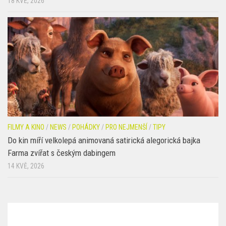
18 KVĚ, 2026
FILMY A KINO
/
NEWS
/
POHÁDKY
/
PRO NEJMENŠÍ
/
TIPY
Do kin míří velkolepá animovaná satirická alegorická bajka
Farma zvířat s českým dabingem
14 KVĚ, 2026