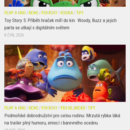
FILMY A KINO
/
NEWS
/
POHÁDKY
/
RODINA
/
TIPY
Toy Story 5: Příběh hraček míří do kin. Woody, Buzz a jejich
parta se utkají s digitálním světem
8 ČVN, 2026
FILMY A KINO
/
NEWS
/
POHÁDKY
/
PRO NEJMENŠÍ
/
TIPY
Podmořské dobrodružství pro celou rodinu: Mrzutá rybka láká
na trailer plný humoru, emocí i barevného oceánu