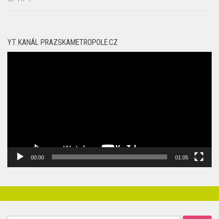
YT KANÁL PRAZSKAMETROPOLE.CZ
Video
přehrávač
00:00
01:05