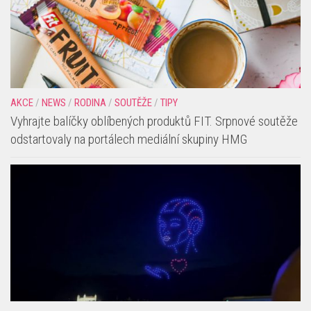
AKCE
/
NEWS
/
RODINA
/
SOUTĚŽE
/
TIPY
Vyhrajte balíčky oblíbených produktů FIT. Srpnové soutěže
odstartovaly na portálech mediální skupiny HMG