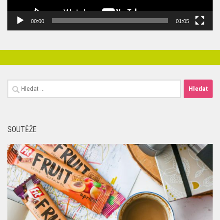
00:00
01:05
Vyhledávání
SOUTĚŽE