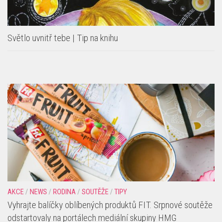
Světlo uvnitř tebe | Tip na knihu
AKCE
/
NEWS
/
RODINA
/
SOUTĚŽE
/
TIPY
Vyhrajte balíčky oblíbených produktů FIT. Srpnové soutěže
odstartovaly na portálech mediální skupiny HMG