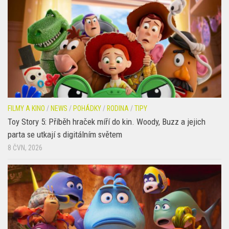
FILMY A KINO
/
NEWS
/
POHÁDKY
/
RODINA
/
TIPY
Toy Story 5: Příběh hraček míří do kin. Woody, Buzz a jejich
parta se utkají s digitálním světem
8 ČVN, 2026