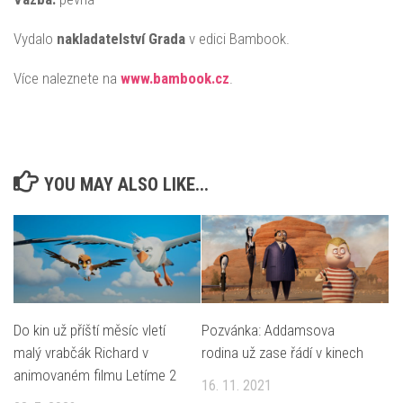
Vydalo
nakladatelství Grada
v edici Bambook.
Více naleznete na
www.bambook.cz
.
YOU MAY ALSO LIKE...
Do kin už příští měsíc vletí
Pozvánka: Addamsova
malý vrabčák Richard v
rodina už zase řádí v kinech
animovaném filmu Letíme 2
16. 11. 2021