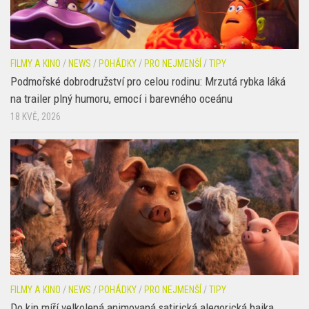
FILMY A KINO
/
NEWS
/
POHÁDKY
/
PRO NEJMENŠÍ
/
TIPY
Podmořské dobrodružství pro celou rodinu: Mrzutá rybka láká
na trailer plný humoru, emocí i barevného oceánu
18 KVĚ, 2026
FILMY A KINO
/
NEWS
/
POHÁDKY
/
PRO NEJMENŠÍ
/
TIPY
Do kin míří velkolepá animovaná satirická alegorická bajka