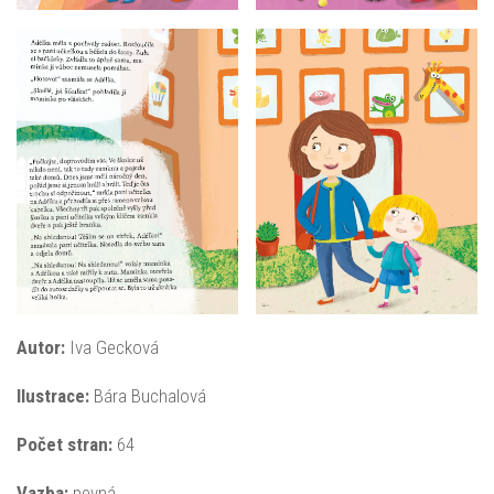
Autor:
Iva Gecková
Ilustrace:
Bára Buchalová
Počet stran:
64
Vazba:
pevná