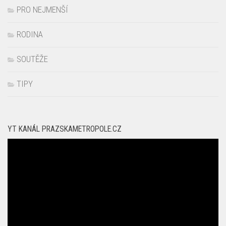
PRO NEJMENŠÍ
RODINA
SOUTĚŽE
TIPY
YT KANÁL PRAZSKAMETROPOLE.CZ
Video
přehrávač