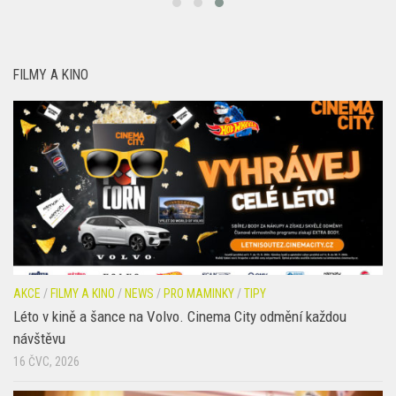
FILMY A KINO
AKCE
/
FILMY A KINO
/
NEWS
/
PRO MAMINKY
/
TIPY
Léto v kině a šance na Volvo. Cinema City odmění každou
návštěvu
16 ČVC, 2026