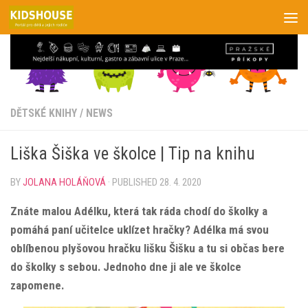
Skip to content
DĚTSKÉ KNIHY
/
NEWS
Liška Šiška ve školce | Tip na knihu
BY
JOLANA HOLÁŇOVÁ
· PUBLISHED
28. 4. 2020
Znáte malou Adélku, která tak ráda chodí do školky a
pomáhá paní učitelce uklízet hračky? Adélka má svou
oblíbenou plyšovou hračku lišku Šišku a tu si občas bere
do školky s sebou. Jednoho dne ji ale ve školce
zapomene.