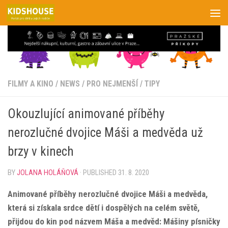
Skip to content
FILMY A KINO
/
NEWS
/
PRO NEJMENŠÍ
/
TIPY
Okouzlující animované příběhy
nerozlučné dvojice Máši a medvěda už
brzy v kinech
BY
JOLANA HOLÁŇOVÁ
· PUBLISHED
31. 8. 2020
Animované příběhy nerozlučné dvojice Máši a medvěda,
která si získala srdce dětí i dospělých na celém světě,
přijdou do kin pod názvem Máša a medvěd: Mášiny písničky