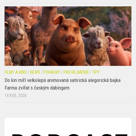
Podmořské dobrodružství pro celou rodinu: Mrzutá rybka láká
na trailer plný humoru, emocí i barevného oceánu
18 KVĚ, 2026
FILMY A KINO
/
NEWS
/
POHÁDKY
/
PRO NEJMENŠÍ
/
TIPY
Do kin míří velkolepá animovaná satirická alegorická bajka
Farma zvířat s českým dabingem
14 KVĚ, 2026