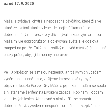
už od 17. 9. 2020
.
Máša je zvědavé, chytré a neposedné děvčátko, které žije ve
staré železniční stanici v lese. Její nejlepší kamarád je
dobrosrdečný medvěd, který dříve býval cirkusovým artistou.
Máša miluje dobrodružství a objevování světa a je doslova
magnet na potíže. Takže starostlivý medvěd mívá většinou plné
packy práce, aby její lumpárny napravoval.
Ve 13 příbězích se s malou nezbedou a trpělivým chlupáčem
vydáme do slunné Itálie, zažijeme karnevalové rytmy či
objevíme kouzlo Paříže. Díky Máše a jejím kamarádům se spolu
s ní staneme šerifem na Divokém západě i Robinem Hoodem
v anglických lesích. Ale hlavně s nimi zažijeme spoustu
dobrodružství, vyvedeme nespočet lumpáren a zazpíváme si.