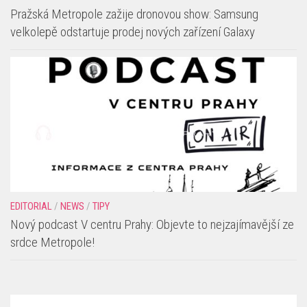
AKCE
/
NEWS
/
PRO MAMINKY
/
RODINA
/
TIPY
Pražská Metropole zažije dronovou show: Samsung
velkolepě odstartuje prodej nových zařízení Galaxy
EDITORIAL
/
NEWS
/
TIPY
Nový podcast V centru Prahy: Objevte to nejzajímavější ze
srdce Metropole!