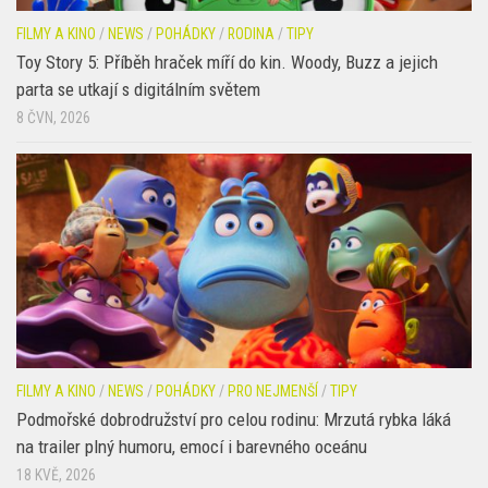
FILMY A KINO
/
NEWS
/
POHÁDKY
/
RODINA
/
TIPY
Toy Story 5: Příběh hraček míří do kin. Woody, Buzz a jejich
parta se utkají s digitálním světem
8 ČVN, 2026
FILMY A KINO
/
NEWS
/
POHÁDKY
/
PRO NEJMENŠÍ
/
TIPY