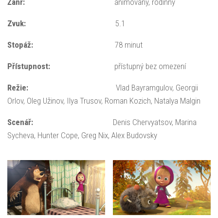
Žánr:
animovaný, rodinný
Zvuk:
5.1
Stopáž:
78 minut
Přístupnost:
přístupný bez omezení
Režie:
Vlad Bayramgulov, Georgii
Orlov, Oleg Užinov, Ilya Trusov, Roman Kozich, Natalya Malgin
Scenář:
Denis Chervyatsov, Marina
Sycheva, Hunter Cope, Greg Nix, Alex Budovsky