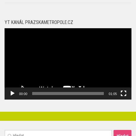
SOUTĚŽE
TIPY
YT KANÁL PRAZSKAMETROPOLE.CZ
Video
přehrávač
00:00
01:05