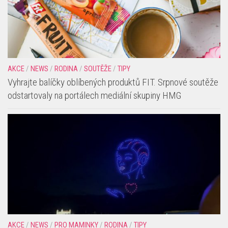
AKCE
/
NEWS
/
RODINA
/
SOUTĚŽE
/
TIPY
Vyhrajte balíčky oblíbených produktů FIT. Srpnové soutěže
odstartovaly na portálech mediální skupiny HMG