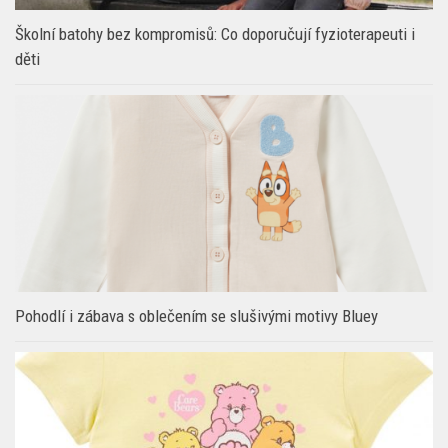
Školní batohy bez kompromisů: Co doporučují fyzioterapeuti i
děti
Pohodlí i zábava s oblečením se slušivými motivy Bluey