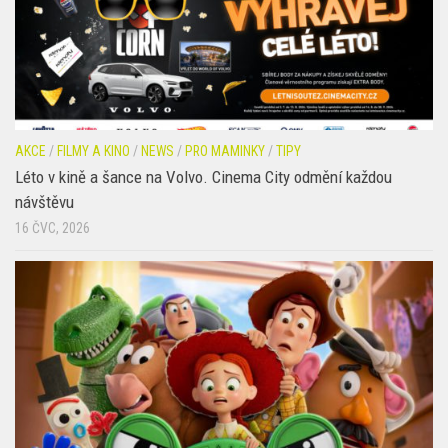
AKCE
/
FILMY A KINO
/
NEWS
/
PRO MAMINKY
/
TIPY
Léto v kině a šance na Volvo. Cinema City odmění každou
návštěvu
16 ČVC, 2026