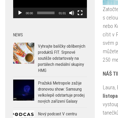
Zatočte
00:00
01:01
s celou
nebo K
cítit v
NEWS
svém po
Vyhrajte balíčky oblíbených
můžete 
produktů FIT. Srpnové
soutěže odstartovaly na
250 me
portálech mediální skupiny
HMG
NÁŠ TI
Pražská Metropole zažije
Laura, 
dronovou show: Samsung
velkolepě odstartuje prodej
listop
nových zařízení Galaxy
vystoup
tanečk
Nový podcast V centru