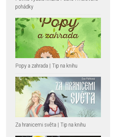
pohádky
Popy a zahrada | Tip na knihu
Za hranicemi světa | Tip na knihu