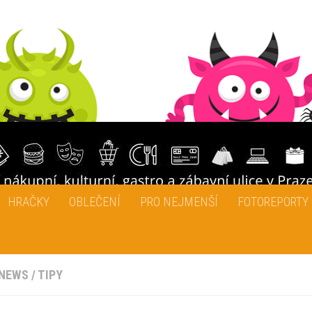
HRAČKY
OBLEČENÍ
PRO NEJMENŠÍ
FOTOREPORTY
NEWS
/
TIPY