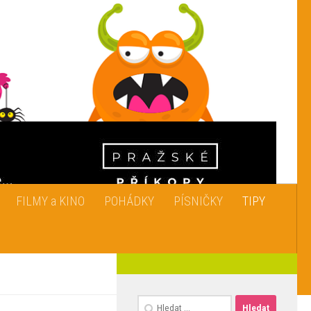
FILMY a KINO
POHÁDKY
PÍSNIČKY
TIPY
Vyhledávání