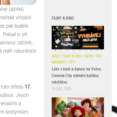
lné zážitků
mořské vlnobití
FILMY A KINO
 se pak budete
. Pokud si při
alinový zážitek,
á měří rekordních
AKCE
/
FILMY A KINO
/
NEWS
/
PRO
MAMINKY
/
TIPY
Léto v kině a šance na Volvo.
Cinema City odmění každou
návštěvu
ž tuto středu
17.
16 ČVC, 2026
blice. Jejich
 melodiím a
vým kostýmům.