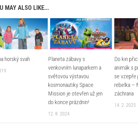
U MAY ALSO LIKE...
na horský svah
Planeta zábavy s
Do kin přic
venkovním lunaparkem a
animák s p
2019
světovou výstavou
se vzepře 
kosmonautiky Space
rebelka – 
Mission je otevřen už jen
záchrana
do konce prázdnin!
14. 2. 2025
12. 8. 2024