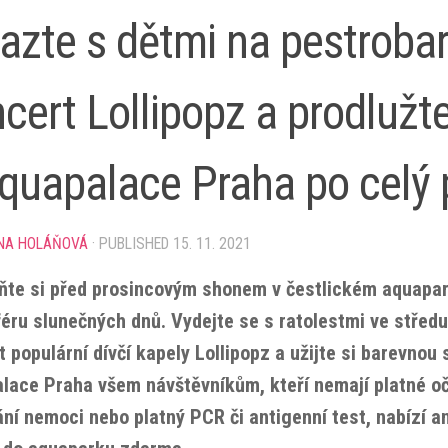
azte s dětmi na pestroba
cert Lollipopz a prodlužte
quapalace Praha po celý 
NA HOLÁŇOVÁ
· PUBLISHED
15. 11. 2021
ňte si před prosincovým shonem v čestlickém aquapar
éru slunečných dnů. Vydejte se s ratolestmi ve středu
 populární dívčí kapely Lollipopz a užijte si barevnou 
lace Praha všem návštěvníkům, kteří nemají platné oč
ání nemoci nebo platný PCR či antigenní test, nabízí a