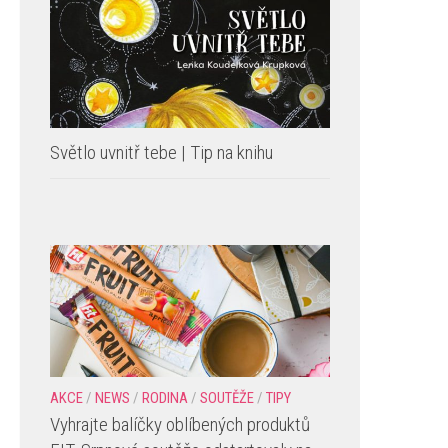
Světlo uvnitř tebe | Tip na knihu
AKCE
/
NEWS
/
RODINA
/
SOUTĚŽE
/
TIPY
Vyhrajte balíčky oblíbených produktů