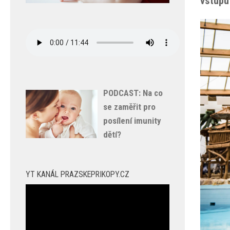
vstupu
PODCAST: Na co
se zaměřit pro
posílení imunity
dětí?
YT KANÁL PRAZSKEPRIKOPY.CZ
Video
přehrávač