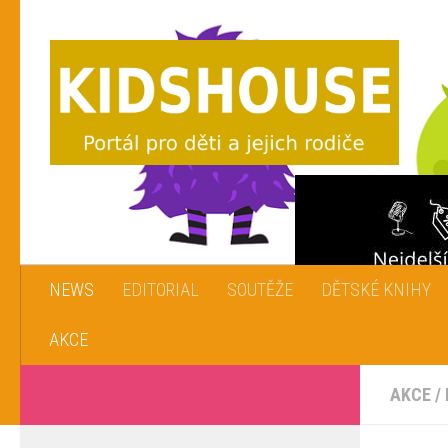
Skip to content
NEWS
EDITORIAL
SOUTĚŽE
DĚTSKÉ KNIHY
AKCE
AKCE
/