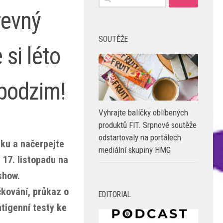
revný
SOUTĚŽE
 si léto
podzim!
Vyhrajte balíčky oblíbených
produktů FIT. Srpnové soutěže
odstartovaly na portálech
ku a načerpejte
mediální skupiny HMG
 17. listopadu na
show.
kování, průkaz o
EDITORIAL
ntigenní testy ke