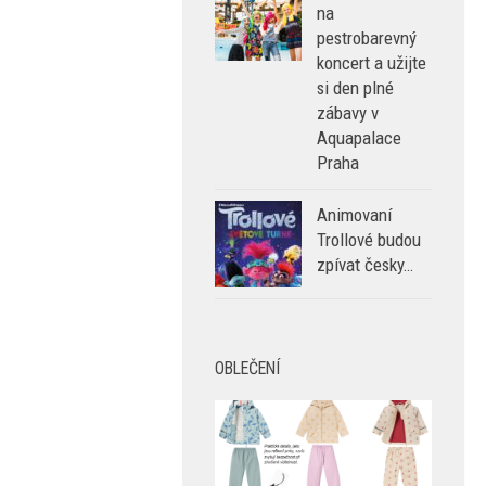
na
pestrobarevný
koncert a užijte
si den plné
zábavy v
Aquapalace
Praha
Animovaní
Trollové budou
zpívat česky…
OBLEČENÍ