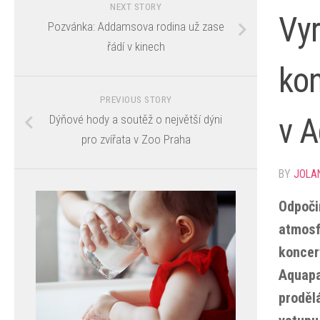
NEXT STORY
Vyr
Pozvánka: Addamsova rodina už zase
řádí v kinech
kon
PREVIOUS STORY
v A
Dýňové hody a soutěž o největší dýni
pro zvířata v Zoo Praha
BY
JOLA
Odpoči
atmosf
koncert
Aquapa
proděl