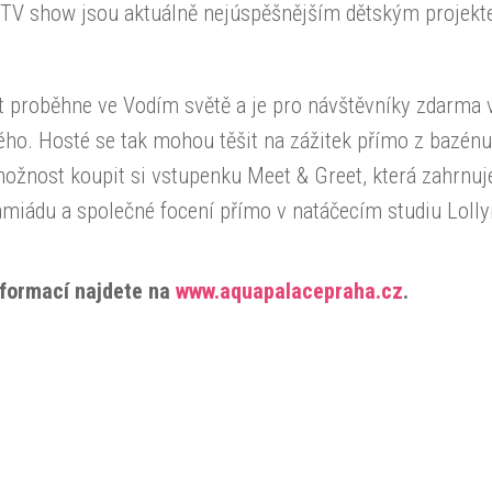
 TV show jsou aktuálně nejúspěšnějším dětským projek
t proběhne ve Vodím světě a je pro návštěvníky zdarma
ho. Hosté se tak mohou těšit na zážitek přímo z bazénu
ožnost koupit si vstupenku Meet & Greet, která zahrnuje
amiádu a společné focení přímo v natáčecím studiu Loll
nformací najdete na
www.aquapalacepraha.cz
.