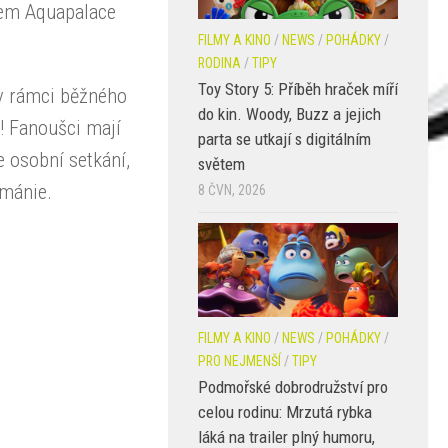
tem Aquapalace
FILMY A KINO
/
NEWS
/
POHÁDKY
/
RODINA
/
TIPY
Toy Story 5: Příběh hraček míří
 v rámci běžného
do kin. Woody, Buzz a jejich
! Fanoušci mají
parta se utkají s digitálním
 osobní setkání,
světem
ymánie.
8 ČVN, 2026
FILMY A KINO
/
NEWS
/
POHÁDKY
/
PRO NEJMENŠÍ
/
TIPY
Podmořské dobrodružství pro
celou rodinu: Mrzutá rybka
láká na trailer plný humoru,