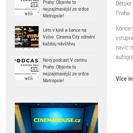
Prahy: Objevte to
Dětské
nejzajímavější ze srdce
Praha.
Metropole!
Koncer
Léto v kině a šance na
Volvo. Cinema City odmění
vstupné
každou návštěvu
navíc m
autogr
Nový podcast V centru
Prahy: Objevte to
nejzajímavější ze srdce
Více i
Metropole!