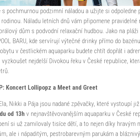
 s pochmurnou podzimní náladou a užijte si odpoledne p
 rodinou. Náladu letních dnů vám připomene pravidelné 
orálový dům s podvodní relaxační hudbou. Jako na pláži
 POOL BARU, kde servírují výtečné drinky přímo do bazénu
bytu v čestlickém aquaparku budete chtít dopřát i adren
vyzkoušet nejdelší Divokou řeku v České republice, kter
trů.
P: Koncert Lollipopz a Meet and Greet
Ela, Nikki a Pája jsou nadané zpěvačky, které vystoupí ji
adu od 13h
v nejnavštěvovanějším aquaparku v České repu
ení si už zamilovaly tisíce dětí, a to nejen díky hravým
ům, ale i nápaditým, pestrobarevným parukám a blázni