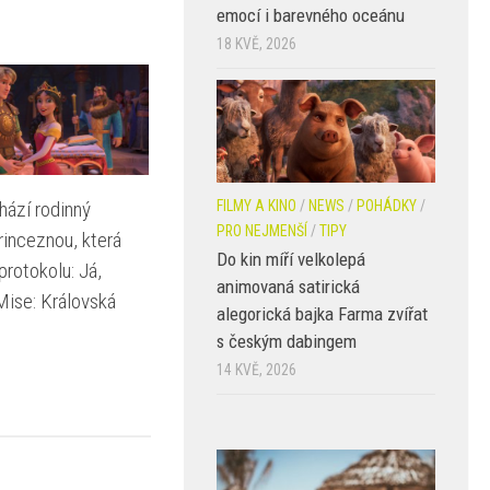
emocí i barevného oceánu
18 KVĚ, 2026
hází rodinný
FILMY A KINO
/
NEWS
/
POHÁDKY
/
PRO NEJMENŠÍ
/
TIPY
rinceznou, která
Do kin míří velkolepá
protokolu: Já,
animovaná satirická
Mise: Královská
alegorická bajka Farma zvířat
s českým dabingem
14 KVĚ, 2026