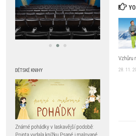
YO
Vzhůru 
28. 11. 
DÉTSKÉ KNIHY
Známé pohádky v laskavější podobě:
Pointa vydala knížku Psané i malované