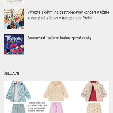
Festival Struny dětem představuje program a
zahajuje předprodej
Vyrazte s dětmi na pestrobarevný koncert a užijte
si den plné zábavy v Aquapalace Praha
Animovaní Trollové budou zpívat česky…
OBLEČENÍ