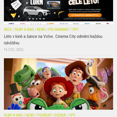
AKCE
/
FILMY A KINO
/
NEWS
/
PRO MAMINKY
/
TIPY
Léto v kině a šance na Volvo. Cinema City odmění každou
návštěvu
16 ČVC, 2026