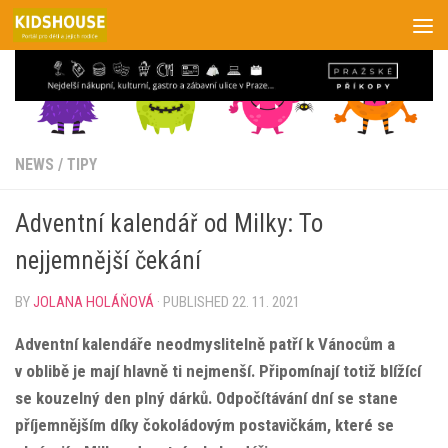
Skip to content
NEWS
/
TIPY
Adventní kalendář od Milky: To
nejjemnější čekání
BY
JOLANA HOLÁŇOVÁ
· PUBLISHED
22. 11. 2021
Adventní kalendáře neodmyslitelně patří k Vánocům a
v oblibě je mají hlavně ti nejmenší. Připomínají totiž blížící
se kouzelný den plný dárků. Odpočítávání dní se stane
příjemnějším díky čokoládovým postavičkám, které se