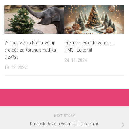
Vánoce v Zoo Praha: vstup
Přesně měsíc do Vánoc… |
pro děti za korunu a nadílka
HMG | Editorial
u zvířat
24. 11. 2024
19. 12. 2022
NEXT STORY
Darebák David a vesmír | Tip na knihu