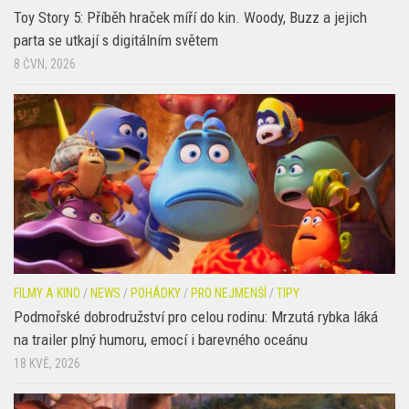
FILMY A KINO
/
NEWS
/
POHÁDKY
/
RODINA
/
TIPY
Toy Story 5: Příběh hraček míří do kin. Woody, Buzz a jejich
parta se utkají s digitálním světem
8 ČVN, 2026
FILMY A KINO
/
NEWS
/
POHÁDKY
/
PRO NEJMENŠÍ
/
TIPY
Podmořské dobrodružství pro celou rodinu: Mrzutá rybka láká
na trailer plný humoru, emocí i barevného oceánu