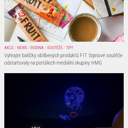
AKCE
/
NEWS
/
RODINA
/
SOUTĚŽE
/
TIPY
Vyhrajte balíčky oblíbených produktů FIT. Srpnové soutěže
odstartovaly na portálech mediální skupiny HMG