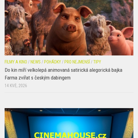
18 KVĚ, 2026
FILMY A KINO
/
NEWS
/
POHÁDKY
/
PRO NEJMENŠÍ
/
TIPY
Do kin míří velkolepá animovaná satirická alegorická bajka
Farma zvířat s českým dabingem
14 KVĚ, 2026