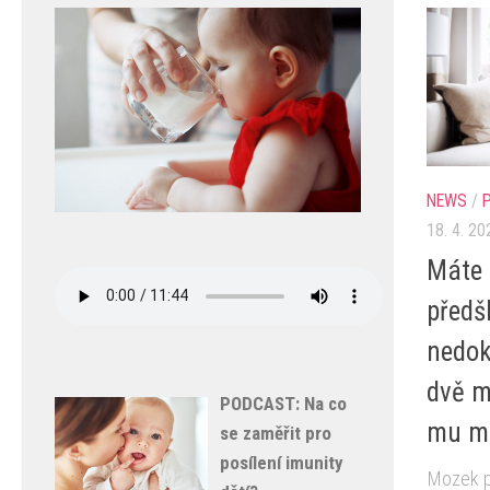
NEWS
/
18. 4. 20
Máte
předš
nedok
dvě m
PODCAST: Na co
mu mů
se zaměřit pro
posílení imunity
Mozek pě