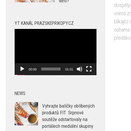
dětí?
dospělýc
vnímá zm
blikajíc
YT KANÁL PRAZSKEPRIKOPY.CZ
nohama. 
Video
předškol
přehrávač
00:00
01:01
NEWS
Vyhrajte balíčky oblíbených
produktů FIT. Srpnové
soutěže odstartovaly na
portálech mediální skupiny