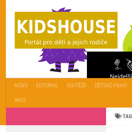
Skip to content
NEWS
EDITORIAL
SOUTĚŽE
DĚTSKÉ KNIHY
AKCE
TAG