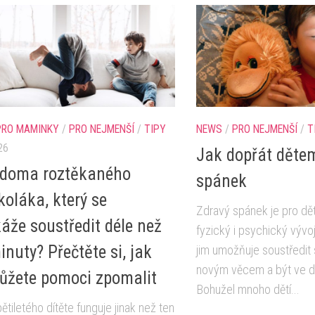
PRO MAMINKY
/
PRO NEJMENŠÍ
/
TIPY
NEWS
/
PRO NEJMENŠÍ
/
T
26
Jak dopřát děte
 doma roztěkaného
spánek
koláka, který se
Zdravý spánek je pro děti
áže soustředit déle než
fyzický i psychický vývo
inuty? Přečtěte si, jak
jim umožňuje soustředit 
novým věcem a být ve d
žete pomoci zpomalit
Bohužel mnoho dětí...
tiletého dítěte funguje jinak než ten