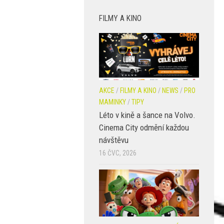
FILMY A KINO
AKCE
/
FILMY A KINO
/
NEWS
/
PRO
MAMINKY
/
TIPY
Léto v kině a šance na Volvo.
Cinema City odmění každou
návštěvu
16 ČVC, 2026