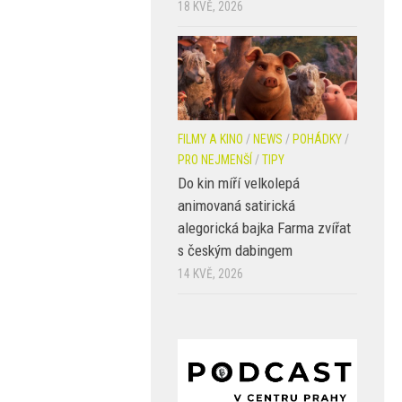
18 KVĚ, 2026
FILMY A KINO
/
NEWS
/
POHÁDKY
/
PRO NEJMENŠÍ
/
TIPY
Do kin míří velkolepá
animovaná satirická
alegorická bajka Farma zvířat
s českým dabingem
14 KVĚ, 2026