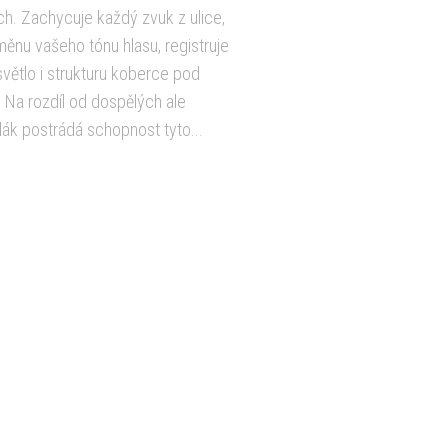
h. Zachycuje každý zvuk z ulice,
ěnu vašeho tónu hlasu, registruje
í světlo i strukturu koberce pod
Na rozdíl od dospělých ale
ák postrádá schopnost tyto...