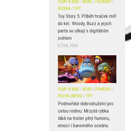
FILMY A KINO
/
NEWS
/
POHÁDKY
/
RODINA
/
TIPY
Toy Story 5: Příběh hraček míří
do kin. Woody, Buzz a jejich
parta se utkají s digitálním
světem
8 ČVN, 2026
FILMY A KINO
/
NEWS
/
POHÁDKY
/
PRO NEJMENŠÍ
/
TIPY
Podmořské dobrodružství pro
celou rodinu: Mrzutá rybka
láká na trailer plný humoru,
emocí i barevného oceánu