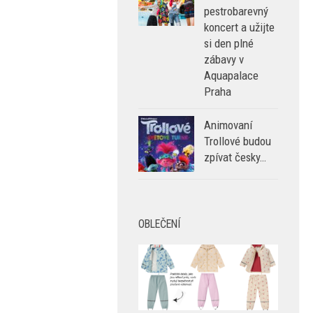
na
pestrobarevný
koncert a užijte
si den plné
zábavy v
Aquapalace
Praha
Animovaní
Trollové budou
zpívat česky…
OBLEČENÍ