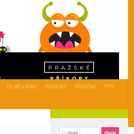
FILMY a KINO
POHÁDKY
PÍSNIČKY
TIPY
Vyhledávání