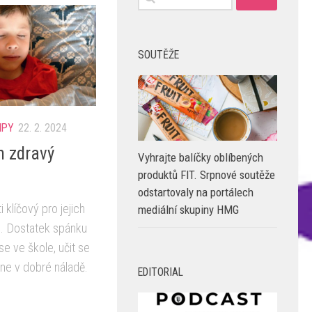
SOUTĚŽE
IPY
22. 2. 2024
m zdravý
Vyhrajte balíčky oblíbených
produktů FIT. Srpnové soutěže
odstartovaly na portálech
 klíčový pro jejich
mediální skupiny HMG
j. Dostatek spánku
se ve škole, učit se
ne v dobré náladě.
EDITORIAL