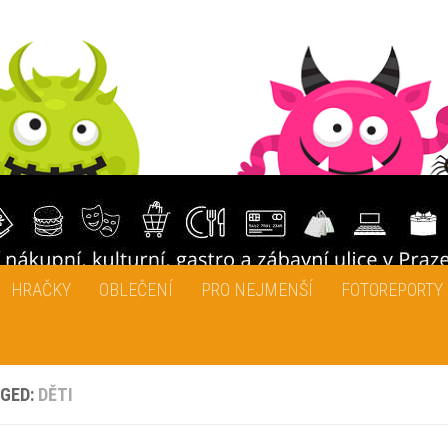
HRAČKY
OBLEČENÍ
PRO NEJMENŠÍ
FOTOREPORTY
GED:
DĚTI