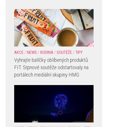
AKCE
/
NEWS
/
RODINA
/
SOUTĚŽE
/
TIPY
Vyhrajte balíčky oblíbených produktů
FIT. Srpnové soutěže odstartovaly na
portálech mediální skupiny HMG