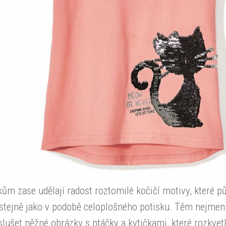
ům zase udělají radost roztomilé kočičí motivy, které p
r stejně jako v podobě celoplošného potisku. Těm nejme
lušet něžné obrázky s ptáčky a kytičkami, které rozkvetl