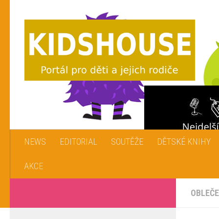
Skip to content
NEWS
EDITORIAL
SOUTĚŽE
DĚTSKÉ KNIHY
AKCE
OBLEČE