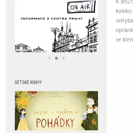
K létu 
kolekci
velryba
opravd
ve kte
DÉTSKÉ KNIHY