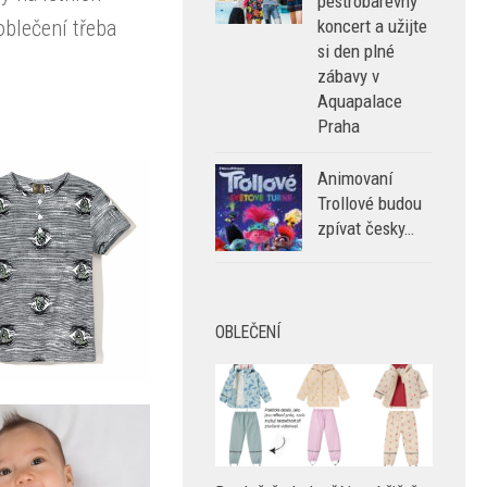
pestrobarevný
oblečení třeba
koncert a užijte
si den plné
zábavy v
Aquapalace
Praha
Animovaní
Trollové budou
zpívat česky…
OBLEČENÍ