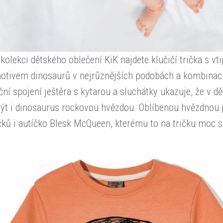
kolekci dětského oblečení KiK najdete klučičí trička s v
otivem dinosaurů v nejrůznějších podobách a kombinací
ční spojení ještěra s kytarou a sluchátky ukazuje, že v 
ýt i dinosaurus rockovou hvězdou. Oblíbenou hvězdnou 
čků i autíčko Blesk McQueen, kterému to na tričku moc 