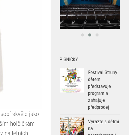
PÍSNIČKY
Festival Struny
dětem
představuje
program a
zahajuje
předprodej
ůsobí skvěle jako
Vyrazte s dětmi
nším holčičkám
na
y na letních