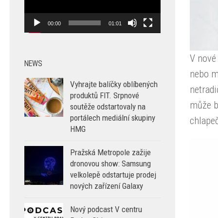
00:00
01:01
V nové 
NEWS
nebo m
Vyhrajte balíčky oblíbených
netradi
produktů FIT. Srpnové
může b
soutěže odstartovaly na
portálech mediální skupiny
chlape
HMG
Pražská Metropole zažije
dronovou show: Samsung
velkolepě odstartuje prodej
nových zařízení Galaxy
Nový podcast V centru