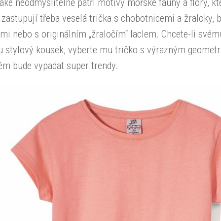
také neodmyslitelně patří motivy mořské fauny a flóry, kt
 zastupují třeba veselá trička s chobotnicemi a žraloky,
mi nebo s originálním „žraločím“ laclem. Chcete-li svému
u stylový kousek, vyberte mu tričko s výrazným geomet
rém bude vypadat super trendy.