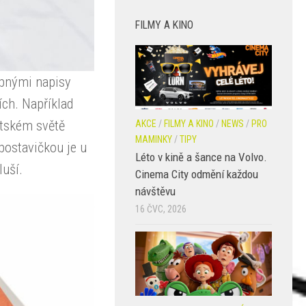
FILMY A KINO
tipnými napisy
ch. Například
dětském světě
AKCE
/
FILMY A KINO
/
NEWS
/
PRO
MAMINKY
/
TIPY
postavičkou je u
Léto v kině a šance na Volvo.
sluší.
Cinema City odmění každou
návštěvu
16 ČVC, 2026