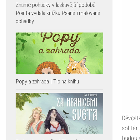
Známé pohádky v laskavější podobě:
Pointa vydala knížku Psané i malované
pohádky
Popy a zahrada | Tip na knihu
Děvčátk
solité
budou s