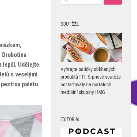
SOUTĚŽE
obrázkem,
. Drobotina
 lepší. Udělejte
Vyhrajte balíčky oblíbených
odelů s veselými
produktů FIT. Srpnové soutěže
í pestrou paletu
odstartovaly na portálech
mediální skupiny HMG
.
EDITORIAL