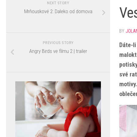
NEXT STORY
Ves
Mrňouskové 2: Daleko od domova
BY
JOLA
PREVIOUS STORY
Dáte-l
Angry Birds ve filmu 2 | trailer
malokt
potisk
své rat
motivy
oblečen