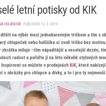
elé letní potisky od KIK
NA HOLÁŇOVÁ
· PUBLISHED
12. 4. 2019
i dítěti na výběr mezi jednobarevným tričkem a tím s 
erý chlapeček nebo holčička si zvolí tričko bez motivu
y zkrátka miluje
–
čím nápaditější a veselejší dezén, tím
olesti radost a pořiďte jí na léto několik stylových m
. Inspirovat se můžete v prodejnách
KiK
, které nabízej
í s obrázky pro chlapce a dívky, a to i pro ty nejmenší