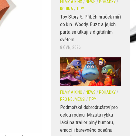
FILMY A KINO
/
NEWS
/
POHÁDKY
/
RODINA
/
TIPY
Toy Story 5: Příběh hraček míří
do kin. Woody, Buzz a jejich
parta se utkají s digitálním
světem
8 ČVN, 2026
FILMY A KINO
/
NEWS
/
POHÁDKY
/
PRO NEJMENŠÍ
/
TIPY
Podmořské dobrodružství pro
celou rodinu: Mrzutá rybka
láká na trailer plný humoru,
emocí i barevného oceánu