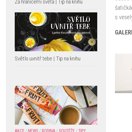
Za hranicemi světa | Tip na knihu
šatičká
s vese
GALERI
Světlo uvnitř tebe | Tip na knihu
AKCE
/
NEWS
/
RODINA
/
SOUTĚŽE
/
TIPY