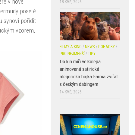
eré v nové
18 KVĚ, 2026
 bermudy poseté
 synovi pořídit
rickým vzorem,
FILMY A KINO
/
NEWS
/
POHÁDKY
/
PRO NEJMENŠÍ
/
TIPY
Do kin míří velkolepá
animovaná satirická
alegorická bajka Farma zvířat
s českým dabingem
14 KVĚ, 2026