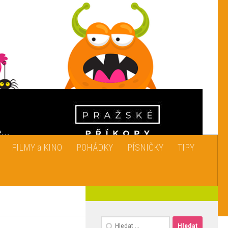
FILMY a KINO
POHÁDKY
PÍSNIČKY
TIPY
Vyhledávání