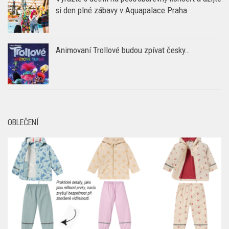
OBLEČENÍ
Do deště, do louží i na hřiště: jarní funkční oblečení pro děti z
KiK