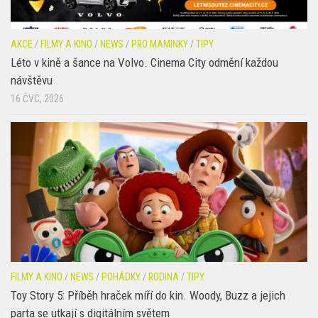
FILMY A KINO
/
NEWS
/
POHÁDKY
/
RODINA
/
TIPY
Toy Story 5: Příběh hraček míří do kin. Woody, Buzz a jejich
parta se utkají s digitálním světem
8 ČVN, 2026