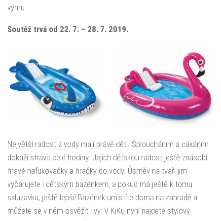
výhru.
Soutěž trvá od 22. 7. – 28. 7. 2019.
Největší radost z vody mají právě děti. Šploucháním a cákáním
dokáží strávit celé hodiny. Jejich dětskou radost ještě znásobí
hravé nafukovačky a hračky do vody. Úsměv na tváři jim
vyčarujete i dětským bazénkem, a pokud má ještě k tomu
skluzavku, ještě lepší! Bazének umístíte doma na zahradě a
můžete se v něm osvěžit i vy. V KiKu nyní najdete stylový