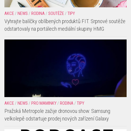
Vyhrajte balíčky oblíbených produktů FIT. Srpnové soutěže
odstartovaly na portálech mediální skupiny HMG
AKCE
/
NEWS
/
PRO MAMINKY
/
RODINA
/
TIPY
Pražská Metropole zažije dronovou show: Samsung
velkolepě odstartuje prodej nových zařízení Galaxy