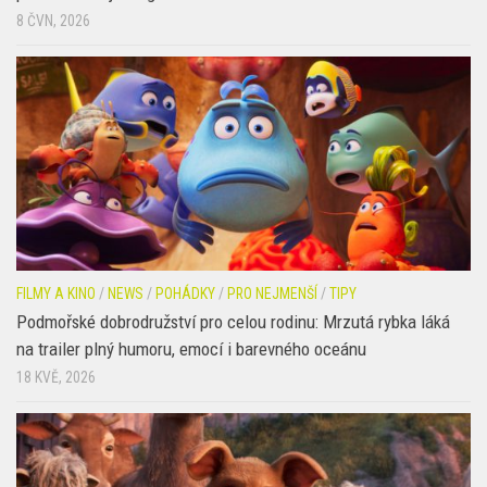
FILMY A KINO
/
NEWS
/
POHÁDKY
/
PRO NEJMENŠÍ
/
TIPY
Podmořské dobrodružství pro celou rodinu: Mrzutá rybka láká
na trailer plný humoru, emocí i barevného oceánu
18 KVĚ, 2026