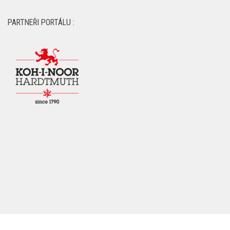
HMG:
DALŠÍ PORTÁLY MEDIÁLNÍ SKUPINY HMG: