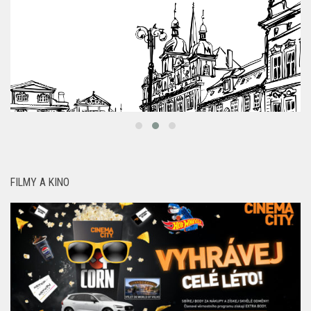
FILMY A KINO
AKCE
/
FILMY A KINO
/
NEWS
/
PRO MAMINKY
/
TIPY
Léto v kině a šance na Volvo. Cinema City odmění každou
návštěvu
16 ČVC, 2026