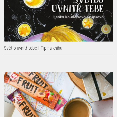
Světlo uvnitř tebe | Tip na knihu
AKCE
/
NEWS
/
RODINA
/
SOUTĚŽE
/
TIPY