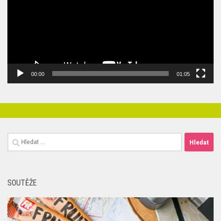
00:00
01:05
Vyhledávání
SOUTĚŽE