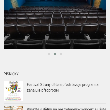
PÍSNIČKY
Festival Struny dětem představuje program a
zahajuje předprodej
Vyrazte s dětmi na pestrobarevný koncert a užijte
si den plné zábavy v Aquapalace Praha
Animovaní Trollové budou zpívat česky…