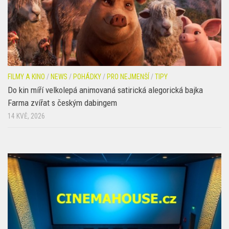
FILMY A KINO
/
NEWS
/
POHÁDKY
/
PRO NEJMENŠÍ
/
TIPY
Do kin míří velkolepá animovaná satirická alegorická bajka
Farma zvířat s českým dabingem
14 KVĚ, 2026