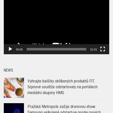
přehrávač
00:00
01:01
NEWS
Vyhrajte balíčky oblíbených produktů FIT.
Srpnové soutěže odstartovaly na portálech
mediální skupiny HMG
Pražská Metropole zažije dronovou show:
Samsung velkolepě odstartuje prodej nových