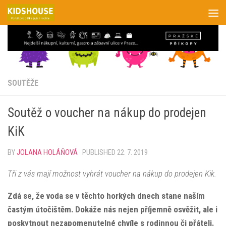
Skip to content
SOUTĚŽE
Soutěž o voucher na nákup do prodejen
KiK
BY
JOLANA HOLÁŇOVÁ
· PUBLISHED
22. 7. 2019
Tři z vás mají možnost vyhrát voucher na nákup do prodejen Kik.
Zdá se, že voda se v těchto horkých dnech stane naším
častým útočištěm. Dokáže nás nejen příjemně osvěžit, ale i
poskytnout nezapomenutelné chvíle s rodinnou či přáteli.