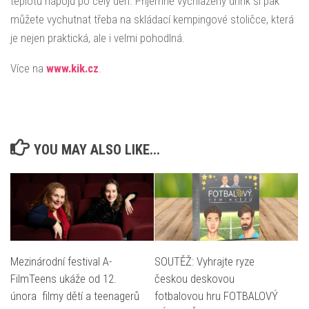
teplotu nápojů po celý den. Příjemně vychlazený drink si pak
můžete vychutnat třeba na skládací kempingové stoličce, která
je nejen praktická, ale i velmi pohodlná.
Více na
www.kik.cz
.
YOU MAY ALSO LIKE...
Mezinárodní festival A-
SOUTĚŽ: Vyhrajte ryze
FilmTeens ukáže od 12.
českou deskovou
února filmy dětí a teenagerů
fotbalovou hru FOTBALOVÝ