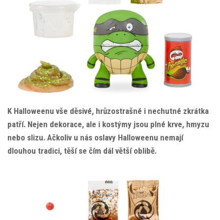
K Halloweenu vše děsivé, hrůzostrašné i nechutné zkrátka
patří. Nejen dekorace, ale i kostýmy jsou plné krve, hmyzu
nebo slizu. Ačkoliv u nás oslavy Halloweenu nemají
dlouhou tradici, těší se čím dál větší oblibě.