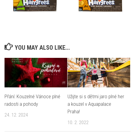
YOU MAY ALSO LIKE...
Přání: Kouzelné Vánoce plné
Užijte si s dětmi jaro plné her
radosti a pohody
a kouzel v Aquapalace
Praha!
24. 12. 2024
10. 2. 2022