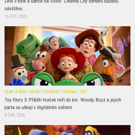
návštěvu
16 ČVC, 2026
FILMY A KINO
/
NEWS
/
POHÁDKY
/
RODINA
/
TIPY
Toy Story 5: Příběh hraček míří do kin. Woody, Buzz a jejich
parta se utkají s digitálním světem
8 ČVN, 2026