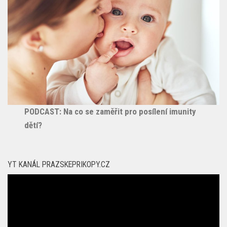
PODCAST: Na co se zaměřit pro posílení imunity
dětí?
YT KANÁL PRAZSKEPRIKOPY.CZ
Video
přehrávač