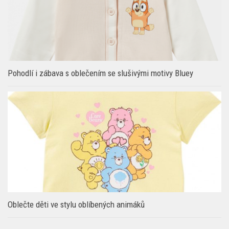
Pohodlí i zábava s oblečením se slušivými motivy Bluey
Oblečte děti ve stylu oblíbených animáků