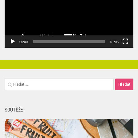
00:00
01:05
Vyhledávání
SOUTĚŽE