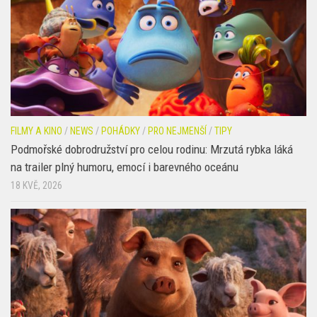
FILMY A KINO
/
NEWS
/
POHÁDKY
/
PRO NEJMENŠÍ
/
TIPY
Podmořské dobrodružství pro celou rodinu: Mrzutá rybka láká
na trailer plný humoru, emocí i barevného oceánu
18 KVĚ, 2026