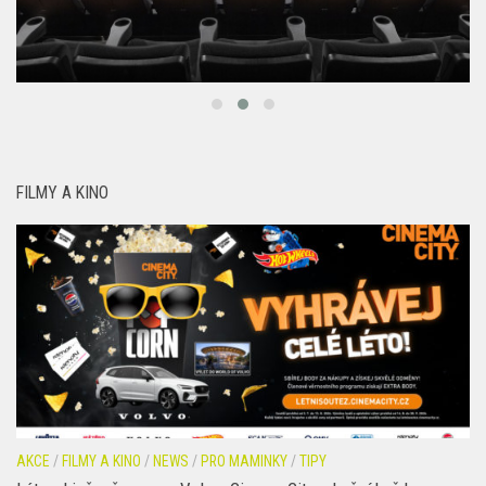
FILMY A KINO
AKCE
/
FILMY A KINO
/
NEWS
/
PRO MAMINKY
/
TIPY
Léto v kině a šance na Volvo. Cinema City odmění každou