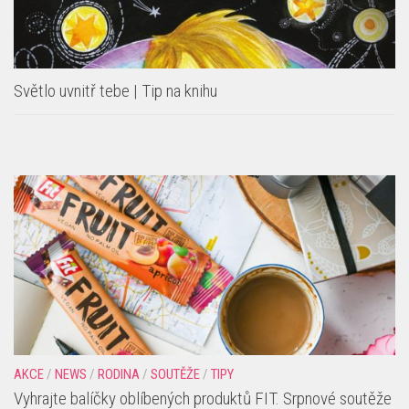
Světlo uvnitř tebe | Tip na knihu
AKCE
/
NEWS
/
RODINA
/
SOUTĚŽE
/
TIPY
Vyhrajte balíčky oblíbených produktů FIT. Srpnové soutěže
odstartovaly na portálech mediální skupiny HMG