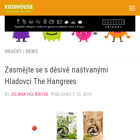
Skip to content
HRAČKY
/
NEWS
Zasmějte se s děsivě naštvanými
Hladovci The Hangrees
BY
JOLANA HOLÁŇOVÁ
· PUBLISHED
2. 10. 2019