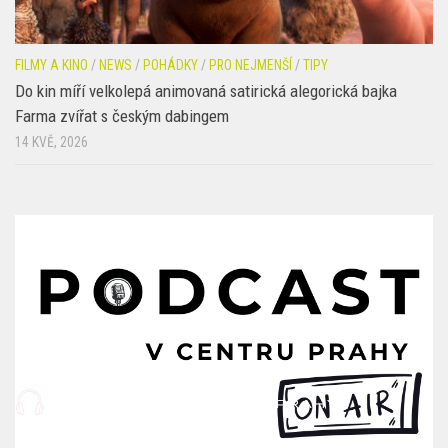
FILMY A KINO
/
NEWS
/
POHÁDKY
/
PRO NEJMENŠÍ
/
TIPY
Do kin míří velkolepá animovaná satirická alegorická bajka
Farma zvířat s českým dabingem
14 KVĚ, 2026